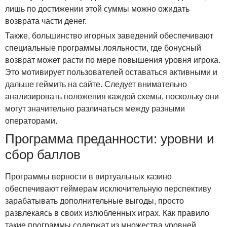
лишь по достижении этой суммы можно ожидать
возврата части денег.
Также, большинство игорных заведений обеспечивают
специальные программы лояльности, где бонусный
возврат может расти по мере повышения уровня игрока.
Это мотивирует пользователей оставаться активными и
дальше геймить на сайте. Следует внимательно
анализировать положения каждой схемы, поскольку они
могут значительно различаться между разными
операторами.
Программа преданности: уровни и
сбор баллов
Программы верности в виртуальных казино
обеспечивают геймерам исключительную перспективу
зарабатывать дополнительные выгоды, просто
развлекаясь в своих излюбленных играх. Как правило
такие программы содержат из множества уровней,