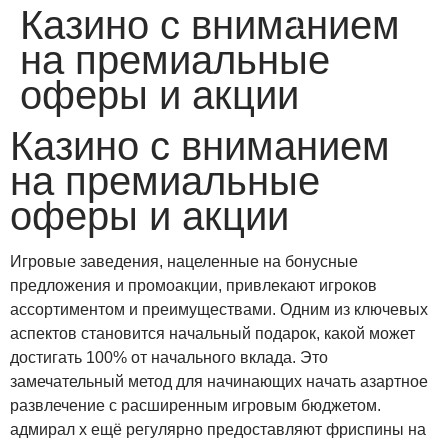
Казино с вниманием
win
1vin
4rabit
mostbet casino
pinup casino
мостбет казино играть
на премиальные
оферы и акции
Казино с вниманием
на премиальные
оферы и акции
Игровые заведения, нацеленные на бонусные
предложения и промоакции, привлекают игроков
ассортиментом и преимуществами. Одним из ключевых
аспектов становится начальный подарок, какой может
достигать 100% от начального вклада. Это
замечательный метод для начинающих начать азартное
развлечение с расширенным игровым бюджетом.
адмирал х ещё регулярно предоставляют фриспины на