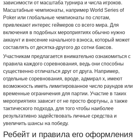
зависимости от масштаба турнира и числа игроков.
Масштабные чемпионаты, например World Series of
Poker или глобальные чемпионаты по слотам,
привлекают интерес геймеров со всего мира. Для
включения в подобных мероприятиях обычно нужно
аккаунт и внесение начального взноса, который может
составлять от десятка-другого до сотни баксов.
Участникам предлагается внимательно ознакомиться с
правила каждого соревнования, ведь они способны
существенно отличаться друг от друга. Например,
отдельные соревнования, вроде, адмирал х, имеют
возможность иметь лимитированное число раундов или
временные ограничения для партии. Участие в таких
мероприятиях зависит от не просто фортуны, а также
тактического подхода, для того чтобы наиболее
результативно задействовать личные средства и
увеличить шансы на победу.
Ребейт и правила его оформления