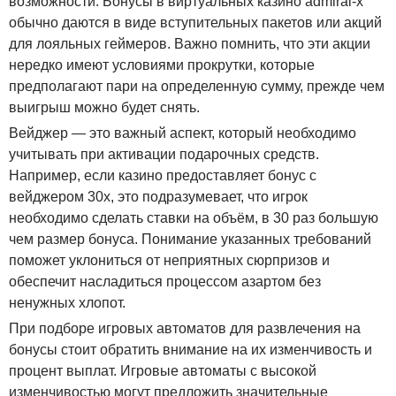
возможности. Бонусы в виртуальных казино admiral-x
обычно даются в виде вступительных пакетов или акций
для лояльных геймеров. Важно помнить, что эти акции
нередко имеют условиями прокрутки, которые
предполагают пари на определенную сумму, прежде чем
выигрыш можно будет снять.
Вейджер — это важный аспект, который необходимо
учитывать при активации подарочных средств.
Например, если казино предоставляет бонус с
вейджером 30x, это подразумевает, что игрок
необходимо сделать ставки на объём, в 30 раз большую
чем размер бонуса. Понимание указанных требований
поможет уклониться от неприятных сюрпризов и
обеспечит насладиться процессом азартом без
ненужных хлопот.
При подборе игровых автоматов для развлечения на
бонусы стоит обратить внимание на их изменчивость и
процент выплат. Игровые автоматы с высокой
изменчивостью могут предложить значительные