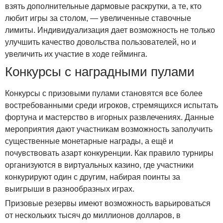
взять дополнительные дармовые раскрутки, а те, кто
любит игры за столом, — увеличенные ставочные
лимиты. Индивидуализация дает возможность не только
улучшить качество довольства пользователей, но и
увеличить их участие в ходе гейминга.
Конкурсы с наградными пулами
Конкурсы с призовыми пулами становятся все более
востребованными среди игроков, стремящихся испытать
фортуна и мастерство в игорных развлечениях. Данные
мероприятия дают участникам возможность заполучить
существенные монетарные награды, а ещё и
почувствовать азарт конкуренции. Как правило турниры
организуются в виртуальных казино, где участники
конкурируют один с другим, набирая поинты за
выигрыши в разнообразных играх.
Призовые резервы имеют возможность варьироваться
от нескольких тысяч до миллионов долларов, в