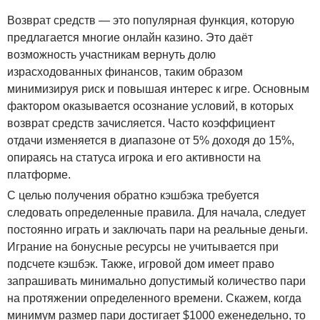
Возврат средств — это популярная функция, которую
предлагается многие онлайн казино. Это даёт
возможность участникам вернуть долю
израсходованных финансов, таким образом
минимизируя риск и повышая интерес к игре. Основным
фактором оказывается осознание условий, в которых
возврат средств зачисляется. Часто коэффициент
отдачи изменяется в диапазоне от 5% доходя до 15%,
опираясь на статуса игрока и его активности на
платформе.
С целью получения обратно кэшбэка требуется
следовать определенные правила. Для начала, следует
постоянно играть и заключать пари на реальные деньги.
Играние на бонусные ресурсы не учитывается при
подсчете кэшбэк. Также, игровой дом имеет право
запрашивать минимально допустимый количество пари
на протяжении определенного времени. Скажем, когда
минимум размер пари достигает $1000 еженедельно, то