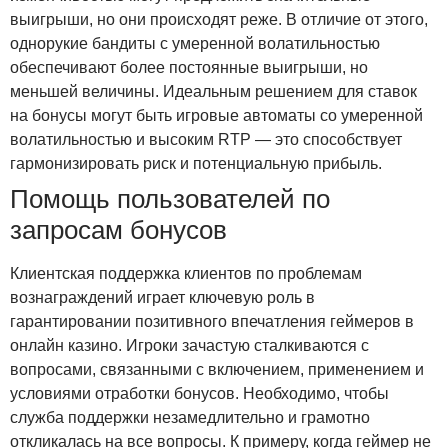
выигрыши, но они происходят реже. В отличие от этого,
однорукие бандиты с умеренной волатильностью
обеспечивают более постоянные выигрыши, но
меньшей величины. Идеальным решением для ставок
на бонусы могут быть игровые автоматы со умеренной
волатильностью и высоким RTP — это способствует
гармонизировать риск и потенциальную прибыль.
Помощь пользователей по
запросам бонусов
Клиентская поддержка клиентов по проблемам
вознаграждений играет ключевую роль в
гарантировании позитивного впечатления геймеров в
онлайн казино. Игроки зачастую сталкиваются с
вопросами, связанными с включением, применением и
условиями отработки бонусов. Необходимо, чтобы
служба поддержки незамедлительно и грамотно
откликалась на все вопросы. К примеру, когда геймер не