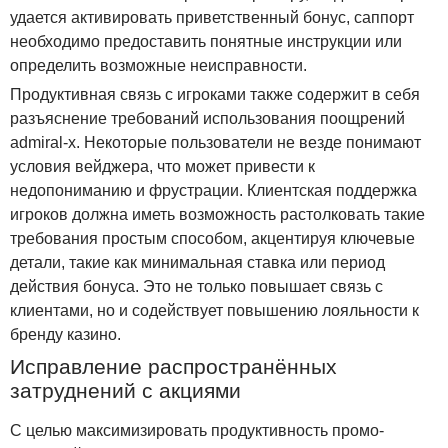
удается активировать приветственный бонус, саппорт
необходимо предоставить понятные инструкции или
определить возможные неисправности.
Продуктивная связь с игроками также содержит в себя
разъяснение требований использования поощрений
admiral-x. Некоторые пользователи не везде понимают
условия вейджера, что может привести к
недопониманию и фрустрации. Клиентская поддержка
игроков должна иметь возможность растолковать такие
требования простым способом, акцентируя ключевые
детали, такие как минимальная ставка или период
действия бонуса. Это не только повышает связь с
клиентами, но и содействует повышению лояльности к
бренду казино.
Исправление распространённых
затруднений с акциями
С целью максимизировать продуктивность промо-