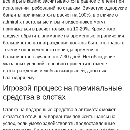
все игры в казино засчитываются в равной степени при
исполнении требований по ставкам. Зачастую однорукие
бандиты принимаются в расчет на 100%, в отличие от
admiral x настольные игры и видео-покер могут
приниматься в расчет только на 10-20%. Кроме того
следует обратить внимание на временные ограничения:
большинство вознаграждения должны быть отыграны в
течение определенного периода времени, в
большинстве случаев это 7-30 дней. Несоблюдение
указанных условий способно привести к отмене
вознаграждения и любых выигрышей, добытых
благодаря ему.
Игровой процесс на премиальные
средства в слотах
Ставка на подарочные средства в автоматах может
оказаться отличным вариантом повысить шансы на
успех, если умело задействовать предоставленные