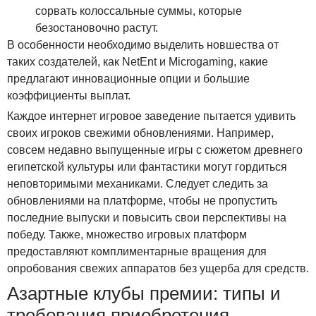
сорвать колоссальные суммы, которые
безостановочно растут.
В особенности необходимо выделить новшества от
таких создателей, как NetEnt и Microgaming, какие
предлагают инновационные опции и большие
коэффициенты выплат.
Каждое интернет игровое заведение пытается удивить
своих игроков свежими обновлениями. Например,
совсем недавно выпущенные игры с сюжетом древнего
египетской культуры или фантастики могут гордиться
неповторимыми механиками. Следует следить за
обновлениями на платформе, чтобы не пропустить
последние выпуски и повысить свои перспективы на
победу. Также, множество игровых платформ
предоставляют комплиментарные вращения для
опробования свежих аппаратов без ущерба для средств.
Азартные клубы премии: типы и
требования приобретения