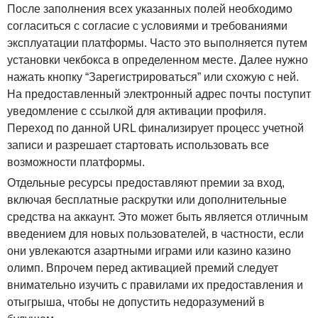
После заполнения всех указанных полей необходимо
согласиться с согласие с условиями и требованиями
эксплуатации платформы. Часто это выполняется путем
установки чекбокса в определенном месте. Далее нужно
нажать кнопку “Зарегистрироваться” или схожую с ней.
На предоставленный электронный адрес почты поступит
уведомление с ссылкой для активации профиля.
Переход по данной URL финализирует процесс учетной
записи и разрешает стартовать использовать все
возможности платформы.
Отдельные ресурсы предоставляют премии за вход,
включая бесплатные раскрутки или дополнительные
средства на аккаунт. Это может быть является отличным
введением для новых пользователей, в частности, если
они увлекаются азартными играми или казино казино
олимп. Впрочем перед активацией премий следует
внимательно изучить с правилами их предоставления и
отыгрыша, чтобы не допустить недоразумений в