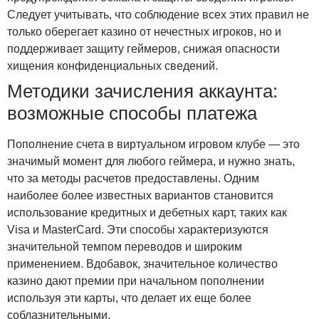
Следует учитывать, что соблюдение всех этих правил не
только оберегает казино от нечестных игроков, но и
поддерживает защиту геймеров, снижая опасности
хищения конфиденциальных сведений.
Методики зачисления аккаунта:
возможные способы платежа
Пополнение счета в виртуальном игровом клубе — это
значимый момент для любого геймера, и нужно знать,
что за методы расчетов предоставлены. Одним
наиболее более известных вариантов становится
использование кредитных и дебетных карт, таких как
Visa и MasterCard. Эти способы характеризуются
значительной темпом переводов и широким
применением. Вдобавок, значительное количество
казино дают премии при начальном пополнении
используя эти карты, что делает их еще более
соблазнительными.