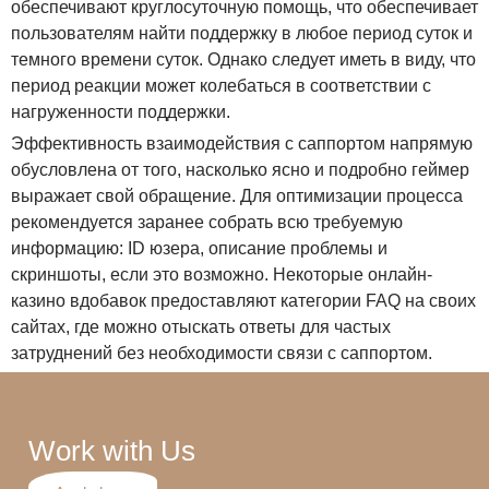
обеспечивают круглосуточную помощь, что обеспечивает
пользователям найти поддержку в любое период суток и
темного времени суток. Однако следует иметь в виду, что
период реакции может колебаться в соответствии с
нагруженности поддержки.
Эффективность взаимодействия с саппортом напрямую
обусловлена от того, насколько ясно и подробно геймер
выражает свой обращение. Для оптимизации процесса
рекомендуется заранее собрать всю требуемую
информацию: ID юзера, описание проблемы и
скриншоты, если это возможно. Некоторые онлайн-
казино вдобавок предоставляют категории FAQ на своих
сайтах, где можно отыскать ответы для частых
затруднений без необходимости связи с саппортом.
Work with Us