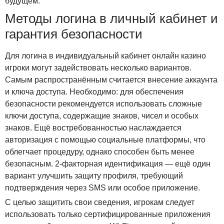
будущем.
Методы логина в личный кабинет и
гарантия безопасности
Для логина в индивидуальный кабинет онлайн казино
игроки могут задействовать несколько вариантов.
Самым распространённым считается внесение аккаунта
и ключа доступа. Необходимо: для обеспечения
безопасности рекомендуется использовать сложные
ключи доступа, содержащие знаков, чисел и особых
знаков. Ещё востребованностью наслаждается
авторизация с помощью социальные платформы, что
облегчает процедуру, однако способен быть менее
безопасным. 2-факторная идентификация — ещё один
вариант улучшить защиту профиля, требующий
подтверждения через SMS или особое приложение.
С целью защитить свои сведения, игрокам следует
использовать только сертифицированные приложения