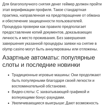
Для благополучного снятия денег геймер должен пройти
этап верификации профиля. Такое стандартная
практика, направленная на предотвращение от обмана
и обеспечение защищенности пользователей.
Процедура проверки как правило предполагает
предоставление копий документов, доказывающих
личность и место проживания. Без завершения
завершения указанной процедуры заявки на снятие в
olymp casino могут быть аннулированы или отложены.
Азартные автоматы: популярные
слоты и последние новинки
Традиционные игровые машины: Они продолжают
быть популярными благодаря своей легкости и
воспоминательной обстановке.
Видео-слоты: С захватывающей графикой и
волнующими бонус-раундами.
Увеличивающиеся выигрыши: Дают возможность