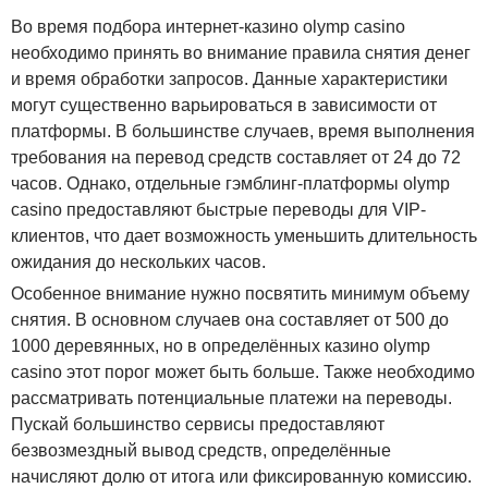
Во время подбора интернет-казино olymp casino
необходимо принять во внимание правила снятия денег
и время обработки запросов. Данные характеристики
могут существенно варьироваться в зависимости от
платформы. В большинстве случаев, время выполнения
требования на перевод средств составляет от 24 до 72
часов. Однако, отдельные гэмблинг-платформы olymp
casino предоставляют быстрые переводы для VIP-
клиентов, что дает возможность уменьшить длительность
ожидания до нескольких часов.
Особенное внимание нужно посвятить минимум объему
снятия. В основном случаев она составляет от 500 до
1000 деревянных, но в определённых казино olymp
casino этот порог может быть больше. Также необходимо
рассматривать потенциальные платежи на переводы.
Пускай большинство сервисы предоставляют
безвозмездный вывод средств, определённые
начисляют долю от итога или фиксированную комиссию.