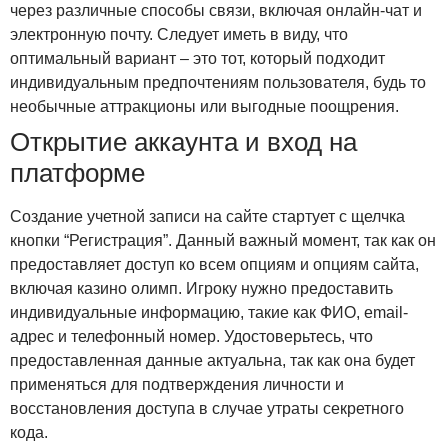
через различные способы связи, включая онлайн-чат и
электронную почту. Следует иметь в виду, что
оптимальный вариант – это тот, который подходит
индивидуальным предпочтениям пользователя, будь то
необычные аттракционы или выгодные поощрения.
Открытие аккаунта и вход на
платформе
Создание учетной записи на сайте стартует с щелчка
кнопки “Регистрация”. Данный важный момент, так как он
предоставляет доступ ко всем опциям и опциям сайта,
включая казино олимп. Игроку нужно предоставить
индивидуальные информацию, такие как ФИО, email-
адрес и телефонный номер. Удостоверьтесь, что
предоставленная данные актуальна, так как она будет
применяться для подтверждения личности и
восстановления доступа в случае утраты секретного
кода.