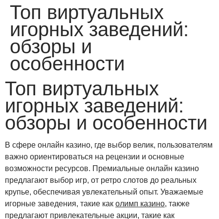
Топ виртуальных
win
1vin
4rabit
mostbet casino
pinup casino
мостбет казино играть
игорных заведений:
обзоры и
особенности
Топ виртуальных
игорных заведений:
обзоры и особенности
В сфере онлайн казино, где выбор велик, пользователям
важно ориентироваться на рецензии и основные
возможности ресурсов. Премиальные онлайн казино
предлагают выбор игр, от ретро слотов до реальных
крупье, обеспечивая увлекательный опыт. Уважаемые
игорные заведения, такие как
олимп казино
, также
предлагают привлекательные акции, такие как