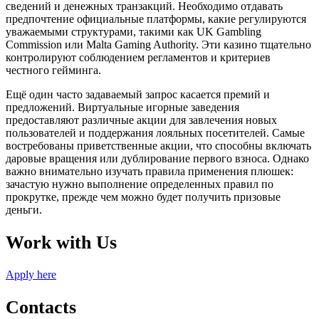
сведений и денежных транзакций. Необходимо отдавать
предпочтение официальные платформы, какие регулируются
уважаемыми структурами, такими как UK Gambling
Commission или Malta Gaming Authority. Эти казино тщательно
контролируют соблюдением регламентов и критериев
честного гейминга.
Ещё один часто задаваемый запрос касается премий и
предложений. Виртуальные игорные заведения
предоставляют различные акции для завлечения новых
пользователей и поддержания лояльных посетителей. Самые
востребованы приветственные акции, что способны включать
даровые вращения или дублирование первого взноса. Однако
важно внимательно изучать правила применения плюшек:
зачастую нужно выполнение определенных правил по
прокрутке, прежде чем можно будет получить призовые
деньги.
Work with Us
Apply here
Contacts