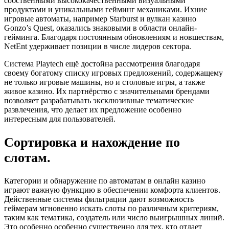
собственными высококачественными визуальными
продуктами и уникальными гейминг механиками. Ихние
игровые автоматы, например Starburst и вулкан казино
Gonzo’s Quest, оказались знаковыми в области онлайн-
гейминга. Благодаря постоянным обновлениям и новшествам,
NetEnt удерживает позиции в числе лидеров сектора.
Система Playtech ещё достойна рассмотрения благодаря
своему богатому списку игровых предложений, содержащему
не только игровые машины, но и столовые игры, а также
живое казино. Их партнёрство с значительными брендами
позволяет разрабатывать эксклюзивные тематические
развлечения, что делает их предложение особенно
интересным для пользователей.
Сортировка и нахождение по
слотам.
Категории и обнаружение по автоматам в онлайн казино
играют важную функцию в обеспечении комфорта клиентов.
Действенные системы фильтрации дают возможность
геймерам мгновенно искать слоты по различным критериям,
таким как тематика, создатель или число выигрышных линий.
Это особенно особенно существенно для тех, кто отдает