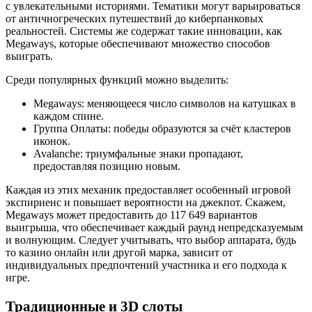
с увлекательными историями. Тематики могут варьироваться
от античногреческих путешествий до киберпанковых
реальностей. Системы же содержат такие инновации, как
Megaways, которые обеспечивают множество способов
выиграть.
Среди популярных функций можно выделить:
Megaways: меняющееся число символов на катушках в
каждом спине.
Группа Оплаты: победы образуются за счёт кластеров
иконок.
Avalanche: триумфальные знаки пропадают,
предоставляя позицию новым.
Каждая из этих механик предоставляет особенный игровой
экспириенс и повышает вероятности на джекпот. Скажем,
Megaways может предоставить до 117 649 вариантов
выигрыша, что обеспечивает каждый раунд непредсказуемым
и волнующим. Следует учитывать, что выбор аппарата, будь
то казино онлайн или другой марка, зависит от
индивидуальных предпочтений участника и его подхода к
игре.
Традиционные и 3D слоты