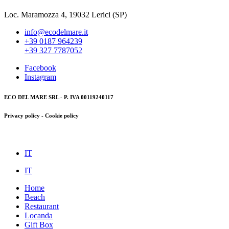
Loc. Maramozza 4, 19032 Lerici (SP)
info@ecodelmare.it
+39 0187 964239
+39 327 7787052
Facebook
Instagram
ECO DEL MARE SRL - P. IVA 00119240117
Privacy policy - Cookie policy
IT
IT
Home
Beach
Restaurant
Locanda
Gift Box