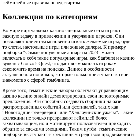
геймплейные правила перед стартом.
Коллекции по категориям
Во мире виртуальных казино специальные сеты играют
важную задачу в привлечении и удержании игроков. Они
позволяют клиентам мгновенно искать желаемые игры, будь
то слоты, настольные игры или живые дилеры. К примеру,
подборка “Самые популярные аппараты 2023” может
включать в себя такие популярные игры, как Starburst и казино
вулкан с Gonzo’s Quest, что дает возможность игрокам
сэкономить время на поисках. Данное в особенности
актуально для новичков, которые только приступают к свое
знакомство с сферой гэмблинга.
Кроме того, тематические наборы облегчают управляющим
казино казино онлайн демонстрировать свои неповторимые
предложения. Эти способны создавать сборники на базе
распространённых событий или фестивалей, таких как
“Новогодние фейерверки” или “Хэллоуинские ужасы”. Такие
коллекции не только превращают геймплей более
захватывающим, но и мотивируют пользователей приходить
обратно за свежими эмоциями. Таким путём, тематические
подборки выступают эффективным средством продвижения и