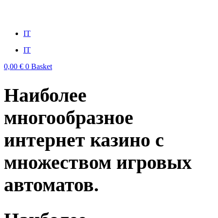
Skip
to
win
mostbet casino
1vin
pinup casino
4rabit
мостбет казино играть
content
IT
IT
0,00
€
0
Basket
Наиболее
многообразное
интернет казино с
множеством игровых
автоматов.