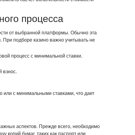
ного процесса
ости от выбранной платформы. Обычно эта
. При подборе казино важно учитывать не
овой процесс с минимальной ставки.
 взнос.
но или с минимальными ставками, что дает
важных аспектов. Прежде всего, необходимо
у копий бумаг, таких как паспорт или