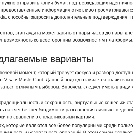
 нужно отправить копии бумаг, подтверждающих идентичнос
се предоставленные информация отчетливо просматриваютс
ada, способны запросить дополнительные подтверждения, та
тов, этап аудита может занять от пары часов до пары дней
ает возможность ко всесторонним возможностям платформы,
едлагаемые варианты
лючевой момент, который требует фокуса и разбора досту
т Visa и MasterCard. Данный подход отличается значитель
азаться отличным выбором. Впрочем, следует иметь в виду
фиденциальность и сохранность, виртуальные кошельки ста
слять на счет без необходимости разглашения личных сведен
жи по сравнению с пластиковыми картами.
, которые являются все более популярными среди пользов
нимность и безопасность операций. В этом самом следует 