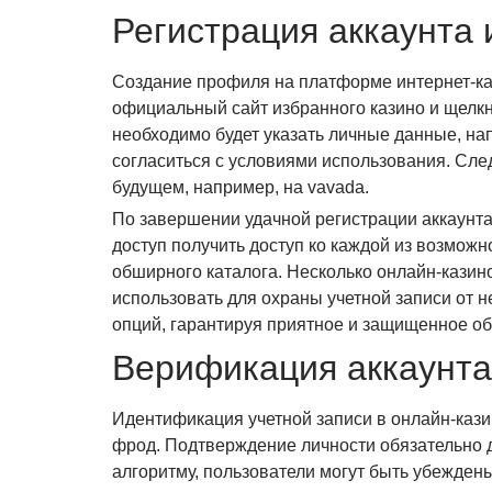
Регистрация аккаунта 
Создание профиля на платформе интернет-каз
официальный сайт избранного казино и щелкн
необходимо будет указать личные данные, нап
согласиться с условиями использования. Сле
будущем, например, на vavada.
По завершении удачной регистрации аккаунта
доступ получить доступ ко каждой из возможн
обширного каталога. Несколько онлайн-кази
использовать для охраны учетной записи от 
опций, гарантируя приятное и защищенное об
Верификация аккаунта:
Идентификация учетной записи в онлайн-кази
фрод. Подтверждение личности обязательно д
алгоритму, пользователи могут быть убежден