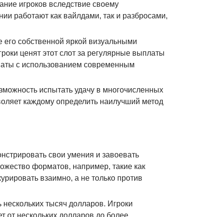
мание игроков вследствие своему
ии работают как вайлдами, так и разбросами,
ие его собственной яркой визуальными
роки ценят этот слот за регулярные выплаты
томаты с использованием современным
озможность испытать удачу в многочисленных
озволяет каждому определить наилучший метод
онстрировать свои умения и завоевать
ожество форматов, например, такие как
урировать взаимно, а не только против
 нескольких тысяч долларов. Игроки
ет от нескольких долларов до более