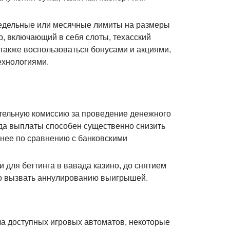
недельные или месячные лимиты на размеры
, включающий в себя слоты, техасский
 также воспользоваться бонусами и акциями,
ехнологиями.
ительную комиссию за проведение денежного
да выплаты способен существенно снизить
нее по сравнению с банковскими
для беттинга в вавада казино, до снятием
но вызвать аннулированию выигрышей.
а доступных игровых автоматов, некоторые