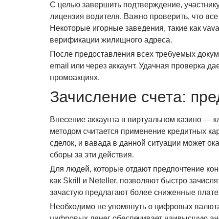
С целью завершить подтверждение, участнику
лицензия водителя. Важно проверить, что в
Некоторые игорные заведения, такие как vav
верификации жилищного адреса.
После предоставления всех требуемых докумен
email или через аккаунт. Удачная проверка д
промоакциях.
Зачисление счета: пр
Внесение аккаунта в виртуальном казино — к
методом считается применение кредитных кар
сделок, и вавада в данной ситуации может ок
сборы за эти действия.
Для людей, которые отдают предпочтение кон
как Skrill и Neteller, позволяют быстро зачи
зачастую предлагают более сниженные плате
Необходимо не упомянуть о цифровых валютах
цифровых денег обеспечивает наивысшую ано