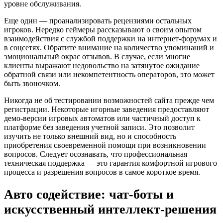
уровне обслуживания.
Еще один — проанализировать рецензиями остальных
игроков. Нередко геймеры рассказывают о своим опытом
взаимодействия с службой поддержки на интернет-форумах и
в соцсетях. Обратите внимание на количество упоминаний и
эмоциональный окрас отзывов. В случае, если многие
клиенты выражают недовольство на затянутое ожидание
обратной связи или некомпетентность операторов, это может
быть звоночком.
Никогда не об тестировании возможностей сайта прежде чем
регистрации. Некоторые игорные заведения предоставляют
демо-версии игровых автоматов или частичный доступ к
платформе без заведения учетной записи. Это позволит
изучить не только внешний вид, но и способность
приобретения своевременной помощи при возникновении
вопросов. Следует осознавать, что профессиональная
техническая поддержка — это гарантия комфортной игрового
процесса и разрешения вопросов в самое короткое время.
Авто содействие: чат-боты и
искусственный интеллект-решения