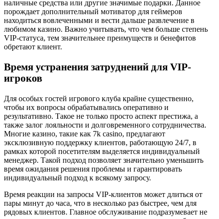
наличные средства или другие значимые подарки. Данное
порождает дополнительный мотиватор для геймеров
находиться вовлеченными и вести дальше развлечение в
любимом казино. Важно учитывать, что чем больше степень
VIP-статуса, тем значительнее преимуществ и бенефитов
обретают клиент.
Время устранения затруднений для VIP-
игроков
Для особых гостей игрового клуба крайне существенно,
чтобы их вопросы обрабатывались оперативно и
результативно. Такое не только просто аспект престижа, а
также залог лояльности и долговременного сотрудничества.
Многие казино, такие как 7k casino, предлагают
эксклюзивную поддержку клиентов, работающую 24/7, в
рамках которой посетителям выделяется индивидуальный
менеджер. Такой подход позволяет значительно уменьшить
время ожидания решения проблемы и гарантировать
индивидуальный подход к всякому запросу.
Время реакции на запросы VIP-клиентов может длиться от
пары минут до часа, что в несколько раз быстрее, чем для
рядовых клиентов. Главное обслуживание подразумевает не