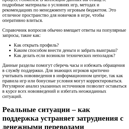
подробные материалы о условиях игр, методах и
рекомендациях по менеджменту игровым бюджетом. Это
отличное пространство для новичков в игре, чтобы
оперативно влиться.
Справочник вопросов обычно вмещает ответы на популярные
запросы, такие как:
Как открыть профиль?
Каким способом внести деньги и забрать выигрыш?
Как делать если возникли технических неполадок?
Данные разделы помогут сберечь часы и избежать обращения
в службу поддержки. Для знающих игроков критично
учитывать нововведения в информационном центре, так как
правила игр или бонусные условия могут корректироваться.
Регулярное анализ указанных источников позволит оставаться
в курсе всех нововведений и избегать неожиданных
ситуаций.
Реальные ситуации – как
поддержка устраняет затруднения с
денежными переводами