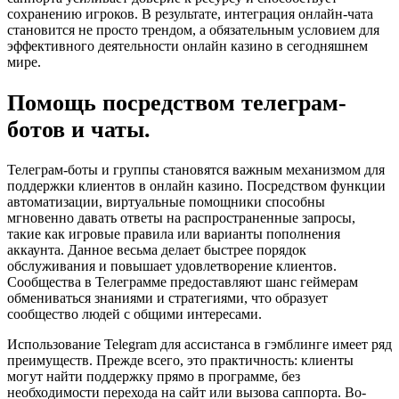
сохранению игроков. В результате, интеграция онлайн-чата
становится не просто трендом, а обязательным условием для
эффективного деятельности онлайн казино в сегодняшнем
мире.
Помощь посредством телеграм-
ботов и чаты.
Телеграм-боты и группы становятся важным механизмом для
поддержки клиентов в онлайн казино. Посредством функции
автоматизации, виртуальные помощники способны
мгновенно давать ответы на распространенные запросы,
такие как игровые правила или варианты пополнения
аккаунта. Данное весьма делает быстрее порядок
обслуживания и повышает удовлетворение клиентов.
Сообщества в Телеграмме предоставляют шанс геймерам
обмениваться знаниями и стратегиями, что образует
сообщество людей с общими интересами.
Использование Telegram для ассистанса в гэмблинге имеет ряд
преимуществ. Прежде всего, это практичность: клиенты
могут найти поддержку прямо в программе, без
необходимости перехода на сайт или вызова саппорта. Во-