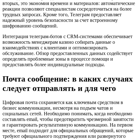
вторых, это экономия времени и материалов: автоматические
реакции позволяют специалистам сосредоточиться на более
трудных запросах. Кроме того, Телеграм предоставляет
надежный уровень безопасности за счет встроенному
шифрованию сообщений.
Интеграция телеграм-ботов с CRM-системами обеспечивает
возможность менеджерам казино собирать данные о
взаимодействиях с клиентами и оптимизировать
обслуживание. Обзор предоставленных данных содействует
определять проблемные зоны в процессе помощи и
предоставлять более индивидуальные подходы.
Почта сообщение: в каких случаях
следует отправлять и для чего
Цифровая почта сохраняется как ключевым средством в
бизнес коммуникации, несмотря на подъем чатов и
социальных сетей. Необходимо понимать, когда необходимо
составлять email, чтобы предотвратить чрезмерной занятости
и гарантировать результативную коммуникацию. На первом
месте, email подходит для официальных обращений, которые
требуют официального подтверждения или развернутого