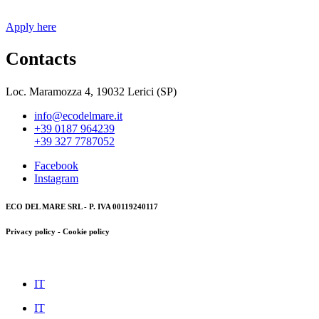
Apply here
Contacts
Loc. Maramozza 4, 19032 Lerici (SP)
info@ecodelmare.it
+39 0187 964239
+39 327 7787052
Facebook
Instagram
ECO DEL MARE SRL - P. IVA 00119240117
Privacy policy - Cookie policy
IT
IT