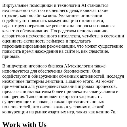
Виртуальные помощники и технологии AI становятся
неотъемлемой частью нынешнего дела, включая такие
отрасли, как онлайн казино. Указанные инновации
содействуют повысить коммуникацию с клиентами,
гарантируя оперативные решения на вопросы и повышая
качество обслуживания. Посредством использованию
алгоритмов искусственного интеллекта, чат-боты в состоянии
оценивать активность геймеров и предлагать
персонализированные рекомендации, что может существенно
повысить время нахождения на сайте и, как следствие,
прибыль.
В индустрии игорного бизнеса AI-технологии также
используются для обеспечения безопасности. Они
содействуют в обнаружении обманных активностей, исследуя
необычные паттерны действий. Помимо этого, AI может
применяться для усовершенствования игровых процессов,
предлагая пользователям более привлекательные условия и
поощрения. Такое позволяет не просто удерживать
существующих игроков, а также притягивать новых
пользователей, что очень важно в условиях высокой
конкуренции на рынке азартных игр, таких как казино 7к.
Work with Us