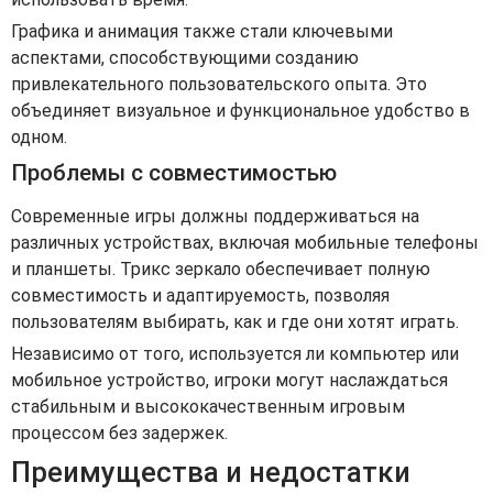
Графика и анимация также стали ключевыми
аспектами, способствующими созданию
привлекательного пользовательского опыта. Это
объединяет визуальное и функциональное удобство в
одном.
Проблемы с совместимостью
Современные игры должны поддерживаться на
различных устройствах, включая мобильные телефоны
и планшеты. Трикс зеркало обеспечивает полную
совместимость и адаптируемость, позволяя
пользователям выбирать, как и где они хотят играть.
Независимо от того, используется ли компьютер или
мобильное устройство, игроки могут наслаждаться
стабильным и высококачественным игровым
процессом без задержек.
Преимущества и недостатки