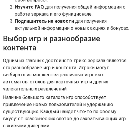
Изучите FAQ
для получения общей информации о
работе зеркала и его функционале.
Подпишитесь на новости
для получения
актуальной информации о новых акциях и бонусах.
Выбор игр и разнообразие
контента
Одним из главных достоинств трикс зеркала является
его разнообразие игр и контента. Игроки могут
выбирать из множества различных игровых
автоматов, столов для карточных игр и других
увлекательных развлечений.
Наличие большого каталога игр способствует
привлечение новых пользователей и удержанию
существующих. Каждый найдет что-то по своему
вкусу: от классических слотов до захватывающих игр
с живыми дилерами.