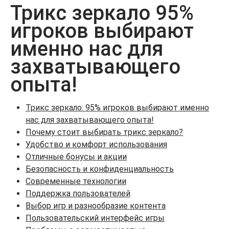
Трикс зеркало 95%
win
1vin
4rabit
mostbet casino
pinup casino
мостбет казино играть
игроков выбирают
именно нас для
захватывающего
опыта!
Трикс зеркало: 95% игроков выбирают именно
нас для захватывающего опыта!
Почему стоит выбирать трикс зеркало?
Удобство и комфорт использования
Отличные бонусы и акции
Безопасность и конфиденциальность
Современные технологии
Поддержка пользователей
Выбор игр и разнообразие контента
Пользовательский интерфейс игры