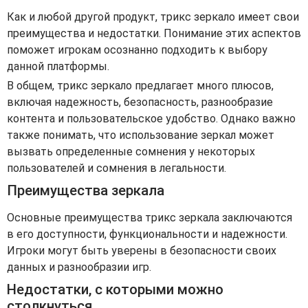
Как и любой другой продукт, трикс зеркало имеет свои
преимущества и недостатки. Понимание этих аспектов
поможет игрокам осознанно подходить к выбору
данной платформы.
В общем, трикс зеркало предлагает много плюсов,
включая надежность, безопасность, разнообразие
контента и пользовательское удобство. Однако важно
также понимать, что использование зеркал может
вызвать определенные сомнения у некоторых
пользователей и сомнения в легальности.
Преимущества зеркала
Основные преимущества трикс зеркала заключаются
в его доступности, функциональности и надежности.
Игроки могут быть уверены в безопасности своих
данных и разнообразии игр.
Недостатки, с которыми можно
столкнуться