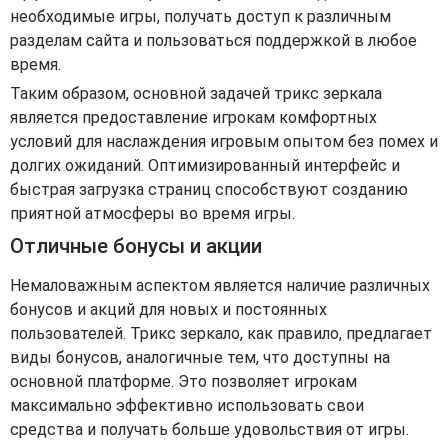
необходимые игры, получать доступ к различным
разделам сайта и пользоваться поддержкой в любое
время.
Таким образом, основной задачей трикс зеркала
является предоставление игрокам комфортных
условий для наслаждения игровым опытом без помех и
долгих ожиданий. Оптимизированный интерфейс и
быстрая загрузка страниц способствуют созданию
приятной атмосферы во время игры.
Отличные бонусы и акции
Немаловажным аспектом является наличие различных
бонусов и акций для новых и постоянных
пользователей. Трикс зеркало, как правило, предлагает
виды бонусов, аналогичные тем, что доступны на
основной платформе. Это позволяет игрокам
максимально эффективно использовать свои
средства и получать больше удовольствия от игры.