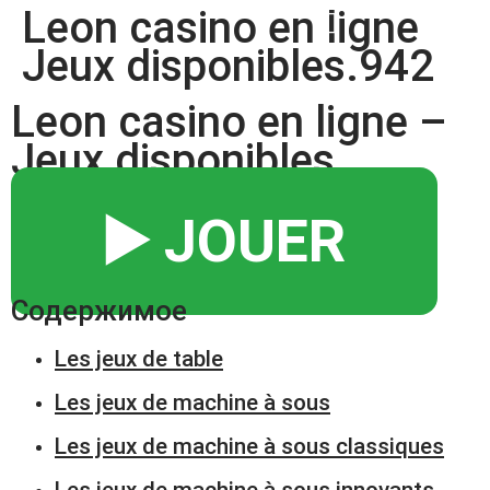
Leon casino en ligne
win
1vin
4rabit
mostbet casino
pinup casino
мостбет казино играть
Jeux disponibles.942
Leon casino en ligne –
Jeux disponibles
▶️ JOUER
Содержимое
Les jeux de table
Les jeux de machine à sous
Les jeux de machine à sous classiques