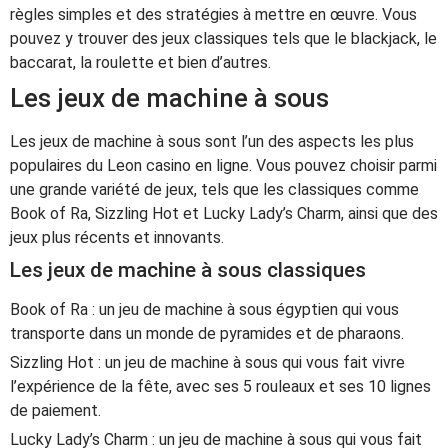
règles simples et des stratégies à mettre en œuvre. Vous
pouvez y trouver des jeux classiques tels que le blackjack, le
baccarat, la roulette et bien d’autres.
Les jeux de machine à sous
Les jeux de machine à sous sont l’un des aspects les plus
populaires du Leon casino en ligne. Vous pouvez choisir parmi
une grande variété de jeux, tels que les classiques comme
Book of Ra, Sizzling Hot et Lucky Lady’s Charm, ainsi que des
jeux plus récents et innovants.
Les jeux de machine à sous classiques
Book of Ra : un jeu de machine à sous égyptien qui vous
transporte dans un monde de pyramides et de pharaons.
Sizzling Hot : un jeu de machine à sous qui vous fait vivre
l’expérience de la fête, avec ses 5 rouleaux et ses 10 lignes
de paiement.
Lucky Lady’s Charm : un jeu de machine à sous qui vous fait