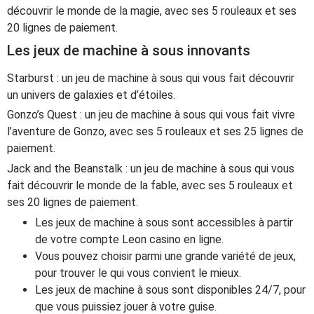
découvrir le monde de la magie, avec ses 5 rouleaux et ses
20 lignes de paiement.
Les jeux de machine à sous innovants
Starburst : un jeu de machine à sous qui vous fait découvrir
un univers de galaxies et d’étoiles.
Gonzo’s Quest : un jeu de machine à sous qui vous fait vivre
l’aventure de Gonzo, avec ses 5 rouleaux et ses 25 lignes de
paiement.
Jack and the Beanstalk : un jeu de machine à sous qui vous
fait découvrir le monde de la fable, avec ses 5 rouleaux et
ses 20 lignes de paiement.
Les jeux de machine à sous sont accessibles à partir
de votre compte Leon casino en ligne.
Vous pouvez choisir parmi une grande variété de jeux,
pour trouver le qui vous convient le mieux.
Les jeux de machine à sous sont disponibles 24/7, pour
que vous puissiez jouer à votre guise.