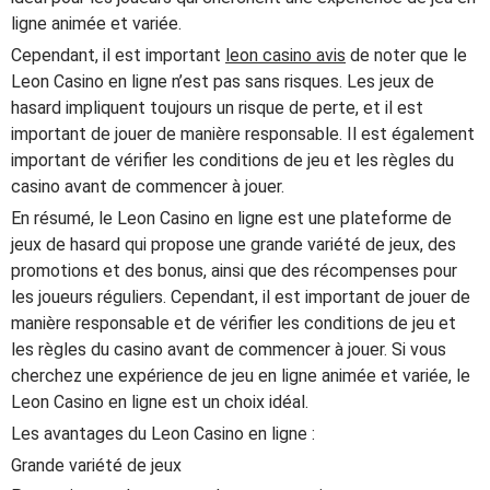
ligne animée et variée.
Cependant, il est important
leon casino avis
de noter que le
Leon Casino en ligne n’est pas sans risques. Les jeux de
hasard impliquent toujours un risque de perte, et il est
important de jouer de manière responsable. Il est également
important de vérifier les conditions de jeu et les règles du
casino avant de commencer à jouer.
En résumé, le Leon Casino en ligne est une plateforme de
jeux de hasard qui propose une grande variété de jeux, des
promotions et des bonus, ainsi que des récompenses pour
les joueurs réguliers. Cependant, il est important de jouer de
manière responsable et de vérifier les conditions de jeu et
les règles du casino avant de commencer à jouer. Si vous
cherchez une expérience de jeu en ligne animée et variée, le
Leon Casino en ligne est un choix idéal.
Les avantages du Leon Casino en ligne :
Grande variété de jeux