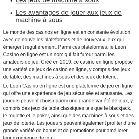
Les avantages de jouer aux jeux de
machine à sous
Le monde des casinos en ligne est en constante évolution,
avec de nouvelles plateformes et de nouveaux jeux qui
émergent régulièrement. Parmi ces plateformes, le Leon
Casino en ligne est un nom qui fait fureur parmi les
amateurs de jeu. Créé en 2019, ce casino en ligne propose
une variété de jeux de casino en ligne, y compris des jeux
de table, des machines à sous et des jeux de loterie.
Le Leon Casino en ligne est une plateforme de jeu en ligne
qui offre une expérience de jeu sécurisée et amusante. Les
joueurs peuvent choisir parmi une grande variété de jeux, y
compris des jeux de table classiques tels que le blackjack,
le roulette et le poker, ainsi que des machines à sous et des
jeux de loterie. Les joueurs peuvent également profiter d’une
grande variété de bonus et de promotions pour améliorer
leur expérience de jeu.