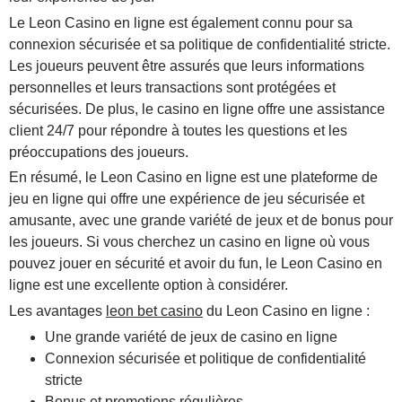
Le Leon Casino en ligne est également connu pour sa
connexion sécurisée et sa politique de confidentialité stricte.
Les joueurs peuvent être assurés que leurs informations
personnelles et leurs transactions sont protégées et
sécurisées. De plus, le casino en ligne offre une assistance
client 24/7 pour répondre à toutes les questions et les
préoccupations des joueurs.
En résumé, le Leon Casino en ligne est une plateforme de
jeu en ligne qui offre une expérience de jeu sécurisée et
amusante, avec une grande variété de jeux et de bonus pour
les joueurs. Si vous cherchez un casino en ligne où vous
pouvez jouer en sécurité et avoir du fun, le Leon Casino en
ligne est une excellente option à considérer.
Les avantages
leon bet casino
du Leon Casino en ligne :
Une grande variété de jeux de casino en ligne
Connexion sécurisée et politique de confidentialité
stricte
Bonus et promotions régulières