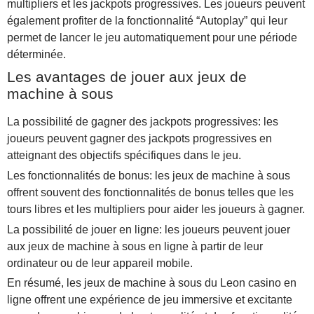
multipliers et les jackpots progressives. Les joueurs peuvent
également profiter de la fonctionnalité “Autoplay” qui leur
permet de lancer le jeu automatiquement pour une période
déterminée.
Les avantages de jouer aux jeux de
machine à sous
La possibilité de gagner des jackpots progressives: les
joueurs peuvent gagner des jackpots progressives en
atteignant des objectifs spécifiques dans le jeu.
Les fonctionnalités de bonus: les jeux de machine à sous
offrent souvent des fonctionnalités de bonus telles que les
tours libres et les multipliers pour aider les joueurs à gagner.
La possibilité de jouer en ligne: les joueurs peuvent jouer
aux jeux de machine à sous en ligne à partir de leur
ordinateur ou de leur appareil mobile.
En résumé, les jeux de machine à sous du Leon casino en
ligne offrent une expérience de jeu immersive et excitante