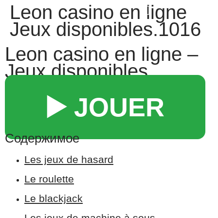
Leon casino en ligne
win
1vin
4rabit
mostbet casino
pinup casino
мостбет казино играть
Jeux disponibles.1016
Leon casino en ligne –
Jeux disponibles
▶️ JOUER
Содержимое
Les jeux de hasard
Le roulette
Le blackjack
Les jeux de machine à sous