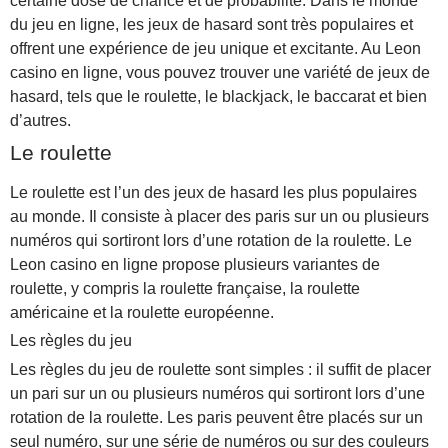
certaine dose de chance et de probabilité. Dans le monde
du jeu en ligne, les jeux de hasard sont très populaires et
offrent une expérience de jeu unique et excitante. Au Leon
casino en ligne, vous pouvez trouver une variété de jeux de
hasard, tels que le roulette, le blackjack, le baccarat et bien
d’autres.
Le roulette
Le roulette est l’un des jeux de hasard les plus populaires
au monde. Il consiste à placer des paris sur un ou plusieurs
numéros qui sortiront lors d’une rotation de la roulette. Le
Leon casino en ligne propose plusieurs variantes de
roulette, y compris la roulette française, la roulette
américaine et la roulette européenne.
Les règles du jeu
Les règles du jeu de roulette sont simples : il suffit de placer
un pari sur un ou plusieurs numéros qui sortiront lors d’une
rotation de la roulette. Les paris peuvent être placés sur un
seul numéro, sur une série de numéros ou sur des couleurs