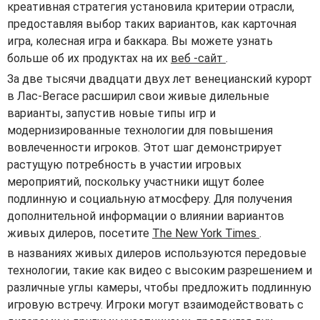
креативная стратегия установила критерии отрасли,
предоставляя выбор таких вариантов, как карточная
игра, колесная игра и баккара. Вы можете узнать
больше об их продуктах на их
веб -сайт
.
За две тысячи двадцати двух лет венецианский курорт
в Лас-Вегасе расширил свои живые дилельные
варианты, запустив новые типы игр и
модернизированные технологии для повышения
вовлеченности игроков. Этот шаг демонстрирует
растущую потребность в участии игровых
мероприятий, поскольку участники ищут более
подлинную и социальную атмосферу. Для получения
дополнительной информации о влиянии вариантов
живых дилеров, посетите
The New York Times
.
в названиях живых дилеров используются передовые
технологии, такие как видео с высоким разрешением и
различные углы камеры, чтобы предложить подлинную
игровую встречу. Игроки могут взаимодействовать с