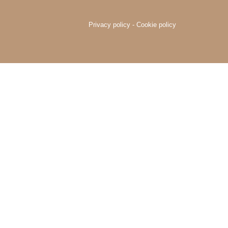
Privacy policy - Cookie policy