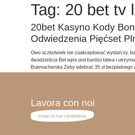
Tag:
20 bet tv 
20bet Kasyno Kody Bo
Odwiedzenia Pięćset P
Owo aczkolwiek nie zaakceptować wystarczy, bo 
dwadzieścia Bet wpis jest bardzo łatwa i utrzym
Bukmacherska Żeby odebrać 35 zł bezpłatnego z
Lavora con noi
Inviaci la tua candidatura