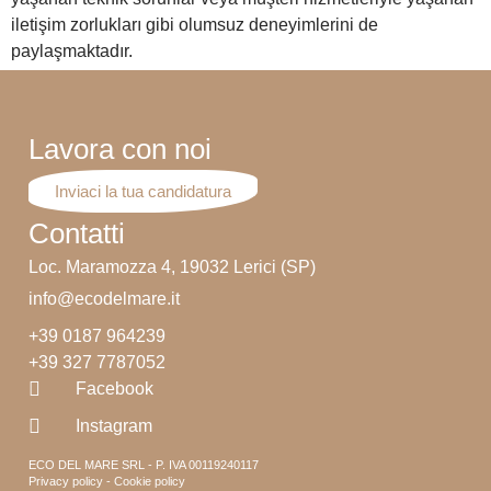
iletişim zorlukları gibi olumsuz deneyimlerini de
paylaşmaktadır.
Lavora con noi
Inviaci la tua candidatura
Contatti
Loc. Maramozza 4, 19032 Lerici (SP)
info@ecodelmare.it
+39 0187 964239
+39 327 7787052
Facebook
Instagram
ECO DEL MARE SRL - P. IVA 00119240117
Privacy policy - Cookie policy