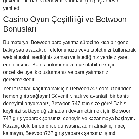
güvenilir bir bahis deneyimi sunmak için giriş adresini
yeniledi!
Casino Oyun Çeşitliliği ve Betwoon
Bonusları
Bu materyal Betwoon para yatırma sürecine kısa bir genel
bakış sağlayacaktır. Telefonunuzu veya tabletinizi kullanarak
web sitesini istediğiniz zaman ve istediğiniz yerde ziyaret
edebilirsiniz. Bahis bölümümüze üye olabilmek için
öncelikle üyelik oluşturmanız ve para yatırmanız
gerekmektedir.
Yeni fırsatları kaçırmamak için Betwoon747.com üzerinden
hemen giriş sağlayın! Güvenilir, hızlı ve avantajlı bir bahis
deneyimi arıyorsanız, Betwoon 747 tam size göre! Bahis
keyfinizi sekteye uğratmadan devam ettirmek için Betwoon
747 giriş yaparak şansınızı deneyin ve kazanmaya başlayın.
Kazanç dolu bir eğlence dünyasına adım atmak için geç
kalmayın, Betwoon737 giriş yaparak şansınızı şimdi