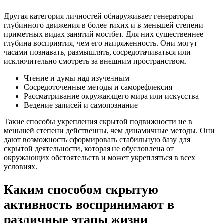
Другая категория личностей обнаруживает генераторы
глубинного движения в более тихих и в меньшей степени
приметных видах занятий мостбет. Для них существеннее
глубина восприятия, чем его напряженность. Они могут
часами познавать, размышлять, сосредотачиваться или
исключительно смотреть за внешним пространством.
Чтение и думы над изученным
Сосредоточенные методы и саморефлексия
Рассматривание окружающего мира или искусства
Ведение записей и самопознание
Такие способы укрепления скрытой подвижности не в
меньшей степени действенны, чем динамичные методы. Они
дают возможность сформировать стабильную базу для
скрытой деятельности, которая не обусловлена от
окружающих обстоятельств и может укрепляться в всех
условиях.
Каким способом скрытую
активность воспринимают в
различные этапы жизни