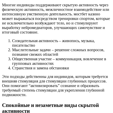
Многие индивиды поддерживают скрытую активность через
физическую активность, межличностное взаимодействие или
интенсивную умственную деятельность. мостбет казино
может выражаться посредством тренировки спортом, которые
не исключительно возбуждают тело, но и стимулируют
выработку нейромедиаторов, улучшающих самочувствие и
итоговый состояние.
Созидательная активность – живопись, музыка,
писательство
Мыслительные задачи – решение сложных вопросов,
познание свежих областей
Общественная участие – коммуникация, вовлечение в
групповых активностях
Странствия и замена обстановки
Эти подходы действенны для индивидов, которым требуется
внешняя стимуляция для стимуляции глубинных процессов.
Они помогают “активизировать” сознание и образовать
требуемый степень стимуляции для укрепления глубинной
подвижности.
Спокойные и незаметные виды скрытой
активности