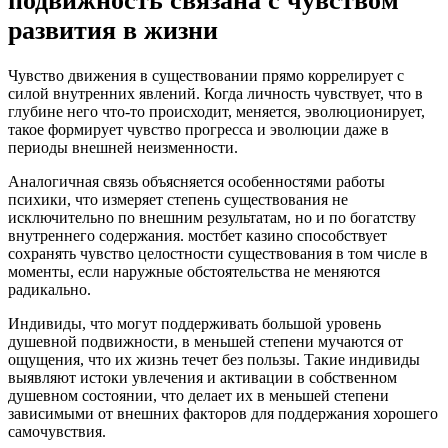
подвижность связана с чувством
развития в жизни
Чувство движения в существовании прямо коррелирует с
силой внутренних явлений. Когда личность чувствует, что в
глубине него что-то происходит, меняется, эволюционирует,
такое формирует чувство прогресса и эволюции даже в
периоды внешней неизменности.
Аналогичная связь объясняется особенностями работы
психики, что измеряет степень существования не
исключительно по внешним результатам, но и по богатству
внутреннего содержания. мостбет казино способствует
сохранять чувство целостности существования в том числе в
моменты, если наружные обстоятельства не меняются
радикально.
Индивиды, что могут поддерживать большой уровень
душевной подвижности, в меньшей степени мучаются от
ощущения, что их жизнь течет без пользы. Такие индивиды
выявляют истоки увлечения и активации в собственном
душевном состоянии, что делает их в меньшей степени
зависимыми от внешних факторов для поддержания хорошего
самочувствия.