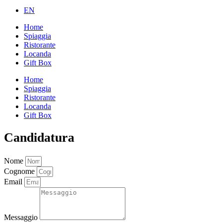
EN
Home
Spiaggia
Ristorante
Locanda
Gift Box
Home
Spiaggia
Ristorante
Locanda
Gift Box
Candidatura
Nome
Cognome
Email
Messaggio