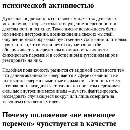
психической активностью
Душевная подвижность составляет множество душевных
механизмов, которые создают ощущение энергичности и
деятельности в психике. Такое имеют возможность быть
изменение настроений, возникновение свежих мыслей,
ощущение многообразных чувственных состояний или только
чувство того, что внутри нечто случается. мостбет
обнаруживается посредством возможность личности
фиксировать перемены в собственном внутреннем мире и
реагировать на них.
Подобная подвижность разнится от видимой активности тем,
что данная активность совершается в сфере сознания и не
постоянно содержит заметные выражения. Личность имеет
возможность находиться статично, но при этом переживать
сильные внутренние механизмы – думать, фантазировать,
исследовать случающееся вокруг или лишь созерцать за
течением собственных идей.
Почему положение «не имеющее
перемен» чувствуется в качестве