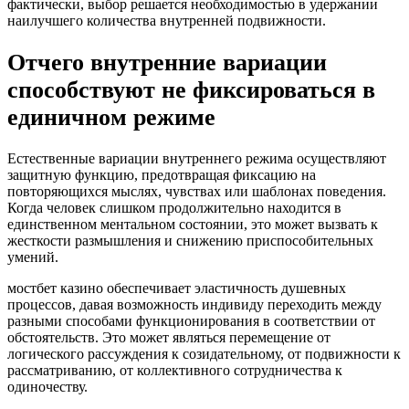
фактически, выбор решается необходимостью в удержании
наилучшего количества внутренней подвижности.
Отчего внутренние вариации
способствуют не фиксироваться в
единичном режиме
Естественные вариации внутреннего режима осуществляют
защитную функцию, предотвращая фиксацию на
повторяющихся мыслях, чувствах или шаблонах поведения.
Когда человек слишком продолжительно находится в
единственном ментальном состоянии, это может вызвать к
жесткости размышления и снижению приспособительных
умений.
мостбет казино обеспечивает эластичность душевных
процессов, давая возможность индивиду переходить между
разными способами функционирования в соответствии от
обстоятельств. Это может являться перемещение от
логического рассуждения к созидательному, от подвижности к
рассматриванию, от коллективного сотрудничества к
одиночеству.