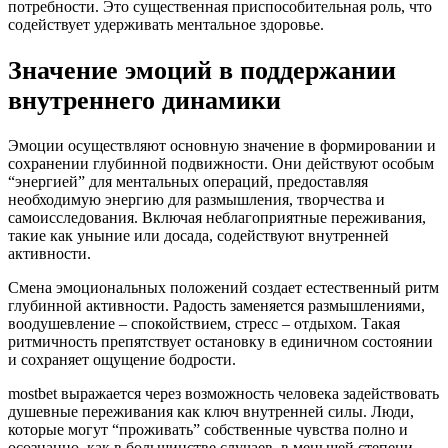
потребности. Это существенная приспособительная роль, что
содействует удерживать ментальное здоровье.
Значение эмоций в поддержании
внутреннего динамики
Эмоции осуществляют основную значение в формировании и
сохранении глубинной подвижности. Они действуют особым
“энергией” для ментальных операций, предоставляя
необходимую энергию для размышления, творчества и
самоисследования. Включая неблагоприятные переживания,
такие как уныние или досада, содействуют внутренней
активности.
Смена эмоциональных положений создает естественный ритм
глубинной активности. Радость заменяется размышлениями,
воодушевление – спокойствием, стресс – отдыхом. Такая
ритмичность препятствует остановку в единичном состоянии
и сохраняет ощущение бодрости.
mostbet выражается через возможность человека задействовать
душевные переживания как ключ внутренней силы. Люди,
которые могут “проживать” собственные чувства полно и
осознанно, как в большинстве случаев, в меньшей степени