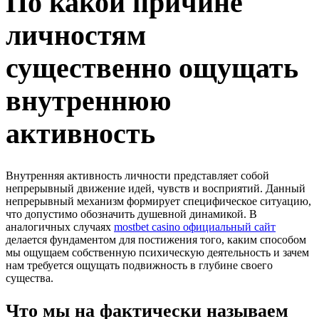
По какой причине
личностям
существенно ощущать
внутреннюю
активность
Внутренняя активность личности представляет собой
непрерывный движение идей, чувств и восприятий. Данный
непрерывный механизм формирует специфическое ситуацию,
что допустимо обозначить душевной динамикой. В
аналогичных случаях
mostbet casino официальный сайт
делается фундаментом для постижения того, каким способом
мы ощущаем собственную психическую деятельность и зачем
нам требуется ощущать подвижность в глубине своего
существа.
Что мы на фактически называем