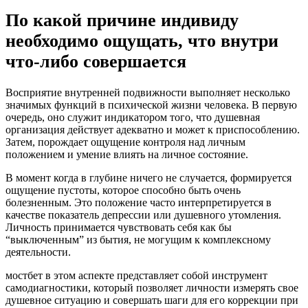
По какой причине индивиду
необходимо ощущать, что внутри
что-либо совершается
Восприятие внутренней подвижности выполняет несколько
значимых функций в психической жизни человека. В первую
очередь, оно служит индикатором того, что душевная
организация действует адекватно и может к приспособлению.
Затем, порождает ощущение контроля над личным
положением и умение влиять на личное состояние.
В момент когда в глубине ничего не случается, формируется
ощущение пустоты, которое способно быть очень
болезненным. Это положение часто интерпретируется в
качестве показатель депрессии или душевного утомления.
Личность принимается чувствовать себя как бы
“выключенным” из бытия, не могущим к комплексному
деятельности.
мостбет в этом аспекте представляет собой инструмент
самодиагностики, который позволяет личности измерять свое
душевное ситуацию и совершать шаги для его коррекции при