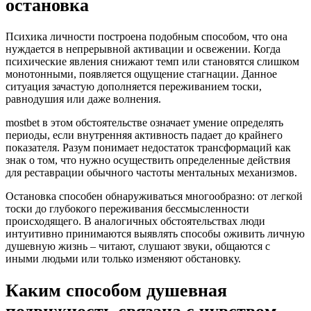
остановка
Психика личности построена подобным способом, что она
нуждается в непрерывной активации и освежении. Когда
психические явления снижают темп или становятся слишком
монотонными, появляется ощущение стагнации. Данное
ситуация зачастую дополняется переживанием тоски,
равнодушия или даже волнения.
mostbet в этом обстоятельстве означает умение определять
периоды, если внутренняя активность падает до крайнего
показателя. Разум понимает недостаток трансформаций как
знак о том, что нужно осуществить определенные действия
для реставрации обычного частоты ментальных механизмов.
Остановка способен обнаруживаться многообразно: от легкой
тоски до глубокого переживания бессмысленности
происходящего. В аналогичных обстоятельствах люди
интуитивно принимаются выявлять способы оживить личную
душевную жизнь – читают, слушают звуки, общаются с
иными людьми или только изменяют обстановку.
Каким способом душевная