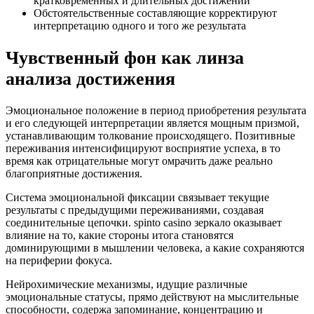
кратковременных и длительных достижений
Обстоятельственные составляющие корректируют
интерпретацию одного и того же результата
Чувственный фон как линза
анализа достижения
Эмоциональное положение в период приобретения результата
и его следующей интерпретации является мощным призмой,
устанавливающим толкование происходящего. Позитивные
переживания интенсифицируют восприятие успеха, в то
время как отрицательные могут омрачить даже реально
благоприятные достижения.
Система эмоциональной фиксации связывает текущие
результаты с предыдущими переживаниями, создавая
соединительные цепочки. spinto casino зеркало оказывает
влияние на то, какие стороны итога становятся
доминирующими в мышлении человека, а какие сохраняются
на периферии фокуса.
Нейрохимические механизмы, идущие различные
эмоциональные статусы, прямо действуют на мыслительные
способности, содержа запоминание, концентрацию и