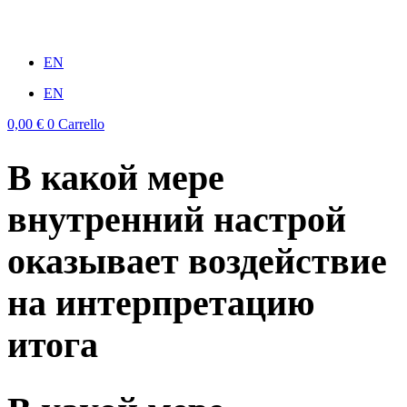
Vai
al
win
mostbet casino
1vin
pinup casino
4rabit
мостбет казино играть
contenuto
EN
EN
0,00
€
0
Carrello
В какой мере
внутренний настрой
оказывает воздействие
на интерпретацию
итога