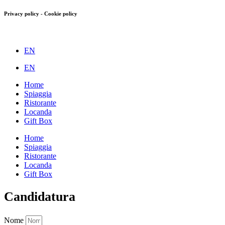
Privacy policy - Cookie policy
EN
EN
Home
Spiaggia
Ristorante
Locanda
Gift Box
Home
Spiaggia
Ristorante
Locanda
Gift Box
Candidatura
Nome