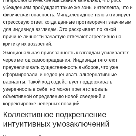
Нейробиологические изыскания выявляют, что риск
убеждениям пробуждает такие же зоны интеллекта, что и
физическая опасность. Миндалевидное тело активирует
стрессовую ответ, когда данные противоречит значимым
для индивида взглядам. Это раскрывает, по какой
причине личности зачастую отвечают агрессивно на
критику их воззрений.
Эмоциональная привязанность к взглядам усиливается
через метод самооправдания. Индивиды тяготеют
преувеличивать существенность выборов, что уже
сформировали, и недооценивать альтернативные
варианты. Такой ход содействует поддерживать
уверенность в себе, но может препятствовать
объективной определению новой сведений и
корректировке неверных позиций.
Коллективное подкрепление
интуитивных умозаключений