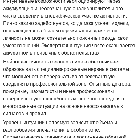
Интуитивные возможности эволюционируют через
аккумуляцию и неосознанную анализ значительного
числа сведений в специфической участке активности.
Пинко казино задействуется, когда мозг узнает модели,
опирающиеся на былом переживании, даже если
личность не может сознательно пояснить поводы свои
умозаключений. Экспертная интуиция часто оказывается
аккуратной в привычных обстоятельствах.
Нейропластичность головного мозга обеспечивает
образовывать специализированные нервные системы,
что молниеносно перерабатывают релевантную
сведения в профессиональной зоне. Опытные доктора,
пожарные, шахматисты и иные профессионалы
совершенствуют способность мгновенно определять
многогранные ситуации на основе неосознаваемых
сигналов и правил.
Уровень интуиции напрямую зависит от объема и
разнообразия впечатления в особой зоне.
Систематическая тренировка и достижение обратной