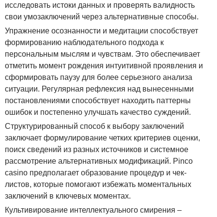
исследовать истоки данных и проверять валидность
свои умозаключений через альтернативные способы.
Упражнение осознанности и медитации способствует
формированию наблюдательного подхода к
персональным мыслям и чувствам. Это обеспечивает
отметить момент рождения интуитивной проявления и
сформировать паузу для более серьезного анализа
ситуации. Регулярная рефлексия над вынесенными
постановлениями способствует находить паттерны
ошибок и постепенно улучшать качество суждений.
Структурированный способ к выбору заключений
заключает формулирование четких критериев оценки,
поиск сведений из разных источников и системное
рассмотрение альтернативных модификаций. Pinco
casino предполагает образование процедур и чек-
листов, которые помогают избежать моментальных
заключений в ключевых моментах.
Культивирование интеллектуального смирения –