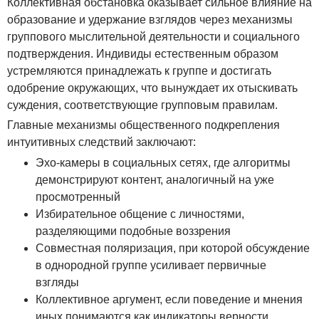
Коллективная обстановка оказывает сильное влияние на
образование и удержание взглядов через механизмы
группового мыслительной деятельности и социального
подтверждения. Индивиды естественным образом
устремляются принадлежать к группе и достигать
одобрение окружающих, что вынуждает их отыскивать
суждения, соответствующие групповым правилам.
Главные механизмы общественного подкрепления
интуитивных следствий заключают:
Эхо-камеры в социальных сетях, где алгоритмы
демонстрируют контент, аналогичный на уже
просмотренный
Избирательное общение с личностями,
разделяющими подобные воззрения
Совместная поляризация, при которой обсуждение
в однородной группе усиливает первичные
взгляды
Коллективное аргумент, если поведение и мнения
иных понимаются как индикаторы верности