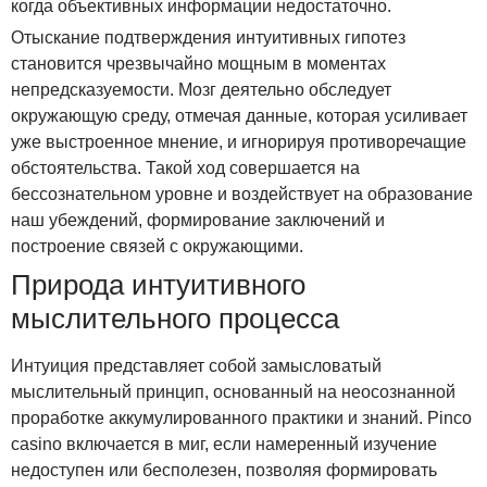
когда объективных информации недостаточно.
Отыскание подтверждения интуитивных гипотез
становится чрезвычайно мощным в моментах
непредсказуемости. Мозг деятельно обследует
окружающую среду, отмечая данные, которая усиливает
уже выстроенное мнение, и игнорируя противоречащие
обстоятельства. Такой ход совершается на
бессознательном уровне и воздействует на образование
наш убеждений, формирование заключений и
построение связей с окружающими.
Природа интуитивного
мыслительного процесса
Интуиция представляет собой замысловатый
мыслительный принцип, основанный на неосознанной
проработке аккумулированного практики и знаний. Pinco
casino включается в миг, если намеренный изучение
недоступен или бесполезен, позволяя формировать