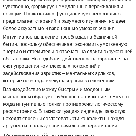
чувственно, формируя немедленные переживания и
позиции. Пинко казино функционирует неторопливо,
предполагает стараний и разумного изучения, но дает
более аккуратные и взвешенные умозаключения.
Интуитивное мышление преобладает в будничной
бытии, поскольку обеспечивает экономить умственную
энергию и стремительно отвечать на сдвиги окружающей
обстановки. Но подобная действенность обретается за
счет упрощения комплексных положений и
задействования эвристик – ментальных ярлыков,
которые не всегда влекут к верным заключениям.
Взаимодействие между быстрым и медленным
мышлением образует глубинное напряжение, в момент
когда интуитивные толчки противоречат логическому
рассмотрению. В таких ситуациях индивиды зачастую
находят способы согласовать эти конфликты, находя
аргументы в пользу свои начальных переживаний.