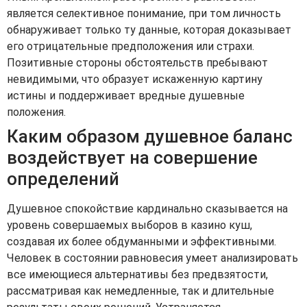
является селективное понимание, при том личность
обнаруживает только ту данные, которая доказывает
его отрицательные предположения или страхи.
Позитивные стороны обстоятельств пребывают
невидимыми, что образует искаженную картину
истины и поддерживает вредные душевные
положения.
Каким образом душевное баланс
воздействует на совершение
определений
Душевное спокойствие кардинально сказывается на
уровень совершаемых выборов в казино куш,
создавая их более обдуманными и эффективными.
Человек в состоянии равновесия умеет анализировать
все имеющиеся альтернативы без предвзятости,
рассматривая как немедленные, так и длительные