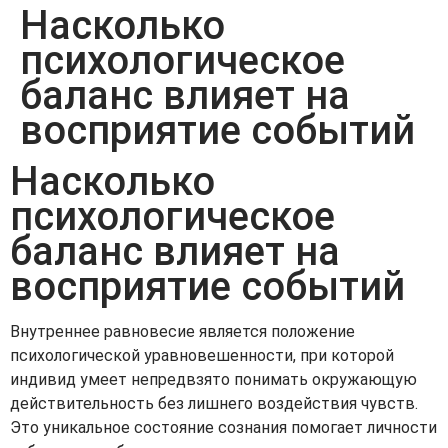
Насколько
win
1vin
4rabit
mostbet casino
pinup casino
мостбет казино играть
психологическое
баланс влияет на
восприятие событий
Насколько
психологическое
баланс влияет на
восприятие событий
Внутреннее равновесие является положение
психологической уравновешенности, при которой
индивид умеет непредвзято понимать окружающую
действительность без лишнего воздействия чувств.
Это уникальное состояние сознания помогает личности