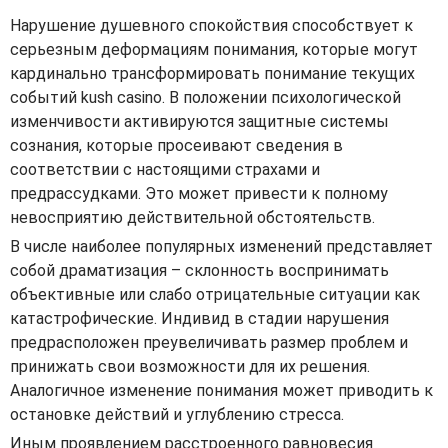
Нарушение душевного спокойствия способствует к
серьезным деформациям понимания, которые могут
кардинально трансформировать понимание текущих
событий kush casino. В положении психологической
изменчивости активируются защитные системы
сознания, которые просеивают сведения в
соответствии с настоящими страхами и
предрассудками. Это может привести к полному
невосприятию действительной обстоятельств.
В числе наиболее популярных изменений представляет
собой драматизация – склонность воспринимать
объективные или слабо отрицательные ситуации как
катастрофические. Индивид в стадии нарушения
предрасположен преувеличивать размер проблем и
принижать свои возможности для их решения.
Аналогичное изменение понимания может приводить к
остановке действий и углублению стресса.
Иным проявлением расстроенного равновесия