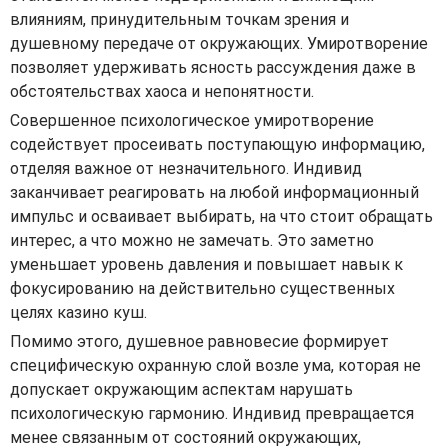
влияниям, принудительным точкам зрения и
душевному передаче от окружающих. Умиротворение
позволяет удерживать ясность рассуждения даже в
обстоятельствах хаоса и непонятности.
Совершенное психологическое умиротворение
содействует просеивать поступающую информацию,
отделяя важное от незначительного. Индивид
заканчивает реагировать на любой информационный
импульс и осваивает выбирать, на что стоит обращать
интерес, а что можно не замечать. Это заметно
уменьшает уровень давления и повышает навык к
фокусированию на действительно существенных
целях казино куш.
Помимо этого, душевное равновесие формирует
специфическую охранную слой возле ума, которая не
допускает окружающим аспектам нарушать
психологическую гармонию. Индивид превращается
менее связанным от состояний окружающих,