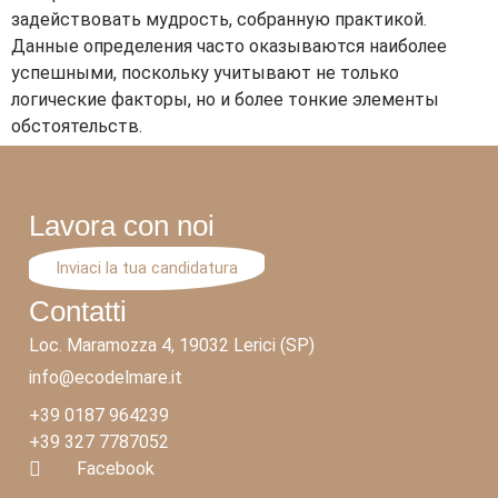
задействовать мудрость, собранную практикой.
Данные определения часто оказываются наиболее
успешными, поскольку учитывают не только
логические факторы, но и более тонкие элементы
обстоятельств.
Lavora con noi
Inviaci la tua candidatura
Contatti
Loc. Maramozza 4, 19032 Lerici (SP)
info@ecodelmare.it
+39 0187 964239
+39 327 7787052
Facebook