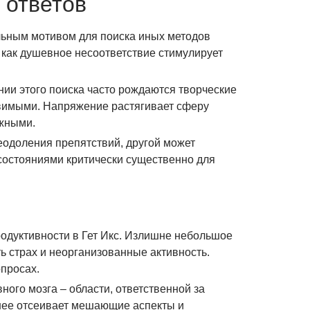
 ответов
льным мотивом для поиска иных методов
 как душевное несоответствие стимулирует
нии этого поиска часто рождаются творческие
твимыми. Напряжение растягивает сферу
ожными.
еодоления препятствий, другой может
состояниями критически существенно для
одуктивности в Гет Икс. Излишне небольшое
ь страх и неорганизованные активность.
просах.
ого мозга – области, ответственной за
нее отсеивает мешающие аспекты и