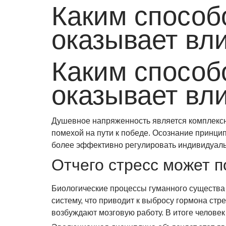
Каким способ
оказывает вл
Каким способ
оказывает вл
Душевное напряженность является комплексны
помехой на пути к победе. Осознание принц
более эффективно регулировать индивидуаль
Отчего стресс может п
Биологические процессы гуманного существа
систему, что приводит к выбросу гормона стр
возбуждают мозговую работу. В итоге челов