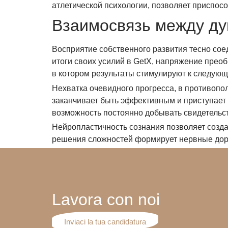
атлетической психологии, позволяет приспос
Взаимосвязь между д
Восприятие собственного развития тесно сое
итоги своих усилий в GetX, напряжение прео
в котором результаты стимулируют к следующ
Нехватка очевидного прогресса, в противопо
заканчивает быть эффективным и приступает 
возможность постоянно добывать свидетельс
Нейропластичность сознания позволяет созд
решения сложностей формирует нервные доро
Lavora con noi
Inviaci la tua candidatura