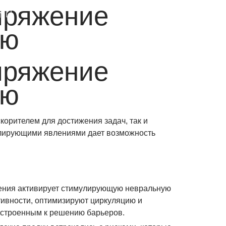
пряжение
N
ию
пряжение
ию
орителем для достижения задач, так и
улирующими явлениями дает возможность
жения активирует стимулирующую невральную
ктивности, оптимизируют циркуляцию и
астроенным к решению барьеров.