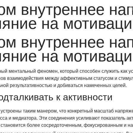
ом внутреннее на
win
1vin
4rabit
mostbet casino
pinup casino
мостбет казино играть
E
ияние на мотивац
ом внутреннее на
ияние на мотивац
й ментальный феномен, который способен служить как уск
ипов взаимодействия между аффективным статусом и стим
ной результативностью и добиваться намеченных целей.
одталкивать к активности
 устроены таким манером, что конкретный масштаб напря
есса и медиатора. Эти соединения усиливают показатель а
ек становится более сосредоточенным, фокусированным и н