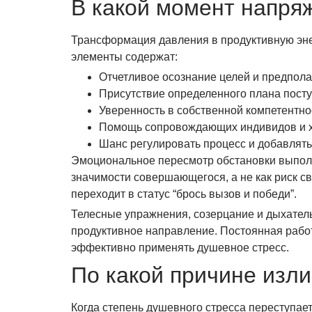
В какой момент напря
Трансформация давления в продуктивную эн
элементы содержат:
Отчетливое осознание целей и предпола
Присутствие определенного плана посту
Уверенность в собственной компетентно
Помощь сопровождающих индивидов и 
Шанс регулировать процесс и добавлять
Эмоциональное пересмотр обстановки выполн
значимости совершающегося, а не как риск с
переходит в статус “брось вызов и победи”.
Телесные упражнения, созерцание и дыхател
продуктивное направление. Постоянная работ
эффективно применять душевное стресс.
По какой причине изл
Когда степень душевного стресса переступа