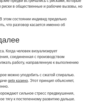
ские предки встречались с рисками, которые
и риски в общественные и рабочие вызовы, но
 В этом состоянии индивид предельно
ь, что разговор касается именно об
далее
а. Когда человек визуализирует
дения, соединенная с производством
должать работу, направленную к выполнению
рое можно уподобить с сжатой спиралью.
адаче
getx казино
. Этот принцип объясняет,
енно.
порождают сильное стресс предвкушения,
ое тягу к постепенному развитию дальше.