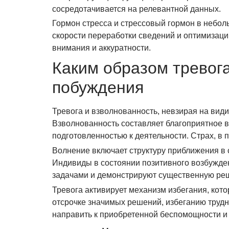
сосредотачивается на релевантной данных.
Гормон стресса и стрессовый гормон в небол
скорости переработки сведений и оптимизац
внимания и аккуратности.
Каким образом тревог
побуждения
Тревога и взволнованность, невзирая на вид
Взволнованность составляет благоприятное 
подготовленностью к деятельности. Страх, 
Волнение включает структуру приближения в 
Индивиды в состоянии позитивного возбужде
задачами и демонстрируют существенную реши
Тревога активирует механизм избегания, кото
отсрочке значимых решений, избеганию трудн
направить к приобретенной беспомощности и