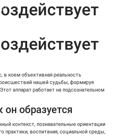
воздействует
N
воздействует
, в коем объективная реальность
происшествий нашей судьбы, формируя
Этот аппарат работает на подсознательном
к он образуется
нный контекст, познавательные ориентации
 практики, воспитания, социальной среды,