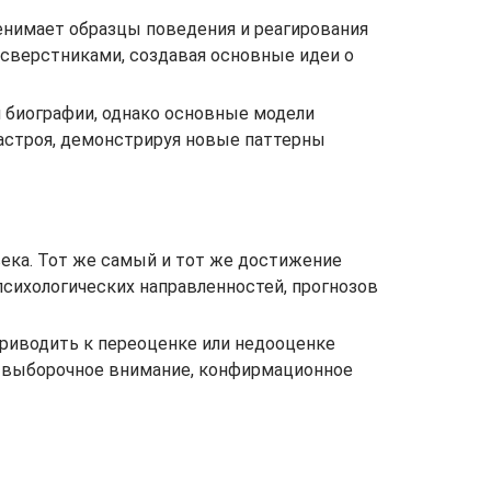
енимает образцы поведения и реагирования
и сверстниками, создавая основные идеи о
 биографии, однако основные модели
астроя, демонстрируя новые паттерны
ека. Тот же самый и тот же достижение
сихологических направленностей, прогнозов
приводить к переоценке или недооценке
т выборочное внимание, конфирмационное