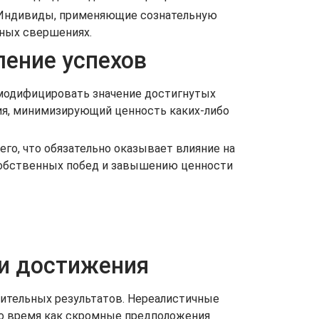
. Индивиды, применяющие сознательную
ьных свершениях.
ение успехов
модифицировать значение достигнутых
ия, минимизирующий ценность каких-либо
го, что обязательно оказывает влияние на
 собственных побед и завышению ценности
ии достижения
ительных результатов. Нереалистичные
то время как скромные предположения