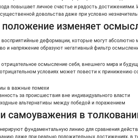
дхода повышает личное счастье и радость достижениями
 существенной довольства даже при условно незначител
 положение изменяет осмысл
т восприятийные деформации, которые могут абсолютно 
тво и напряжение образуют негативный фильтр осмыслен
отрицательное осмысление себя, внешнего мира и будуще
o в отрицательном условиях может повести к принижению
мы в важные помехи
анность за происшествия вне индивидуального власти
еходные альтернативы между победой и поражением
и самоуважения в толкован
нерируют фундаментальную линию для сравнения действ
ванию даже при реально положительных достижениях, в 