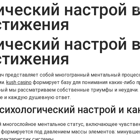
ический настрой 
win
1vin
4rabit
mostbet casino
pinup casino
мостбет казино играть
E
стижения
ический настрой 
стижения
ач представляет собой многогранный ментальный процесс
ми.
kush casino
формирует базу для понимания каких-либо 
рый мы рассматриваем собственные триумфы и неудачи. 
ие и каждую душевную ответ.
сихологический настрой и ка
й многослойное ментальное статус, включающее чувстве
 формируется под давлением массы элементов: минувшего
арактеристик системы.