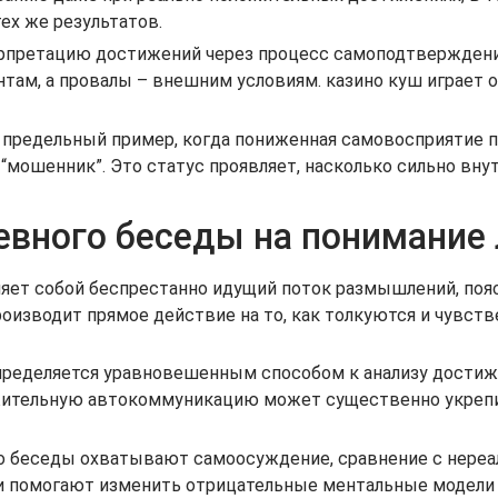
х же результатов.
ерпретацию достижений через процесс самоподтверждени
ам, а провалы – внешним условиям. казино куш играет о
 предельный пример, когда пониженная самовосприятие
“мошенник”. Это статус проявляет, насколько сильно вн
евного беседы на понимание
яет собой беспрестанно идущий поток размышлений, пояс
роизводит прямое действие на то, как толкуются и чувс
пределяется уравновешенным способом к анализу достиже
ложительную автокоммуникацию может существенно укреп
о беседы охватывают самоосуждение, сравнение с нереа
и помогают изменить отрицательные ментальные модели 