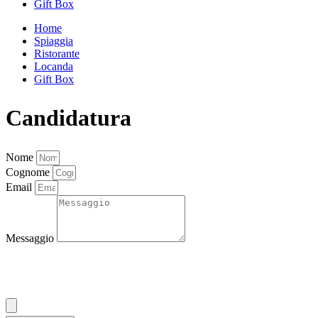
Gift Box
Home
Spiaggia
Ristorante
Locanda
Gift Box
Candidatura
Nome
Cognome
Email
Messaggio
Allega CV