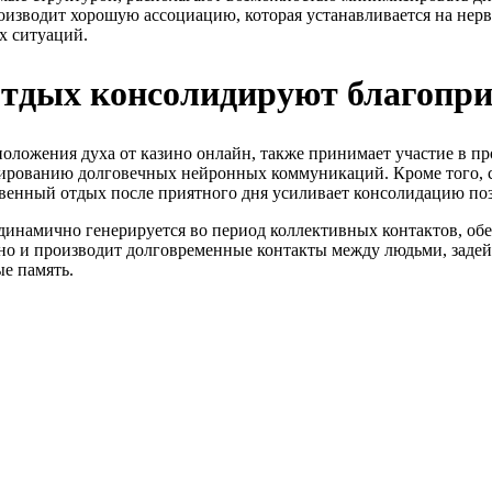
производит хорошую ассоциацию, которая устанавливается на н
х ситуаций.
отдых консолидируют благопр
положения духа от казино онлайн, также принимает участие в 
ированию долговечных нейронных коммуникаций. Кроме того, се
твенный отдых после приятного дня усиливает консолидацию по
 динамично генерируется во период коллективных контактов, о
но и производит долговременные контакты между людьми, задей
е память.