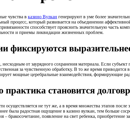
ные чувства в
казино Вулкан
генерируют в уме более значительн
ный процесс, который развивается на объединении аффективной
привязанности способствует прояснить значительную часть комп
льности и приемы ликвидации жизненных проблем.
ции фиксируются выразительне
 несходным от заурядного сохранения материала. Если субъект 
тственная за чувственную обработку. В то же время приводится 
мирует мощные церебральные взаимодействия, формирующие ра
го практика становится долго
 осуществляется не тут же, а в время множества этапов после 
внее была радостная ощущение в казино вулкан, тем больше сос
 – бракосочетание, появление на свет ребенка, приобретение за