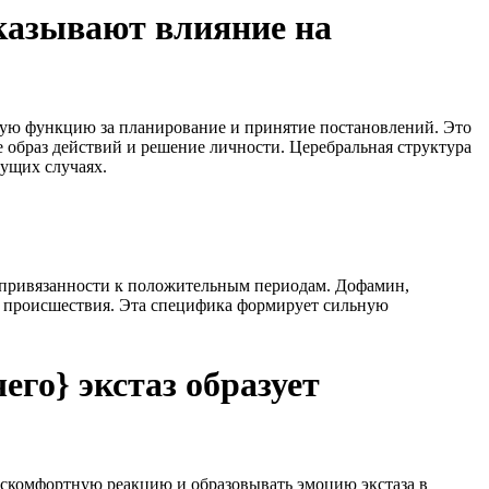
казывают влияние на
ю функцию за планирование и принятие постановлений. Это
е образ действий и решение личности. Церебральная структура
ущих случаях.
 привязанности к положительным периодам. Дофамин,
о происшествия. Эта специфика формирует сильную
го} экстаз образует
скомфортную реакцию и образовывать эмоцию экстаза в