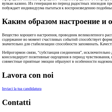
вулкан казино. Их генерация во период радостных эпизодов 
побуждает индивидуума пытаться к воспроизведению подобны
Каким образом настроение и 
Вещество хорошего настроения, проводник великолепного рас
содержание во момент счастливых событий способствует форм
значительно для стабилизации способности запоминать. Качес
Нейрогормон связи, “субстанция соединения”, исключительно
консолидирует позитивные ощущения в период чувствования, 
совместные приятные эмоции образуют в особенности надежны
Lavora con noi
Inviaci la tua candidatura
Contatti