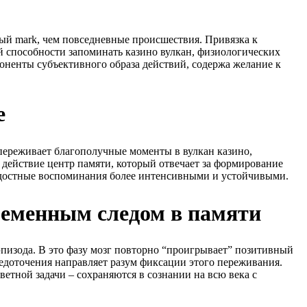
ый mark, чем повседневные происшествия. Привязка к
 способности запоминать казино вулкан, физиологических
оненты субъективного образа действий, содержа желание к
е
переживает благополучные моменты в вулкан казино,
в действие центр памяти, который отвечает за формирование
достные воспоминания более интенсивными и устойчивыми.
временным следом в памяти
эпизода. В это фазу мозг повторно “проигрывает” позитивный
редоточения направляет разум фиксации этого переживания.
ветной задачи – сохраняются в сознании на всю века с