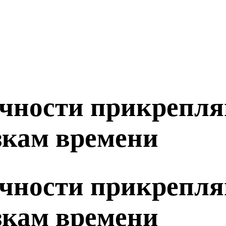
ичности прикрепля
зкам времени
ичности прикрепля
зкам времени