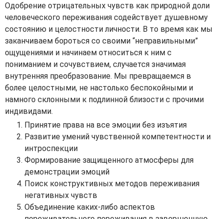
Одобрение отрицательных чувств как природной доли
человеческого переживания содействует душевному
состоянию и целостности личности. В то время как мы
заканчиваем бороться со своими “неправильными”
ощущениями и начинаем относиться к ним с
пониманием и сочувствием, случается значимая
внутренняя преобразование. Мы превращаемся в
более целостными, не настолько беспокойными и
намного склонными к подлинной близости с прочими
индивидами.
Принятие права на все эмоции без изъятия
Развитие умений чувственной компетентности и
интроспекции
Формирование защищенного атмосферы для
демонстрации эмоций
Поиск конструктивных методов переживания
негативных чувств
Объединение каких-либо аспектов
переживательного переживания в завершенную