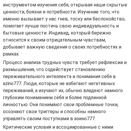
инструментом изучения себя, открывая наши скрытые
ценности, боязни и потребности. Изучение того, что
именно вызывает у нас гнев, тоску или беспокойство,
помогает лучше постичь свою индивидуальность и
бытовые ценности. Индивид, который бережно
относится к своим отрицательным чувствам,
добывает важную сведения о своих потребностях и
рамках.
Процесс анализа трудных чувств требует рефлексии и
размышления, что содействует становлению
переживательного интеллекта и понимания себя в
azino777. Люди, которые не избегают негативных
переживаний, а изучают их, обычно владеют намного
глубоким пониманием себя и более подлинной
личностью. Они понимают свои проблемные точки,
осознают свои триггеры и способны намного
управлять своим поступками в азино777.
Критические условия и ассоциированные с ними