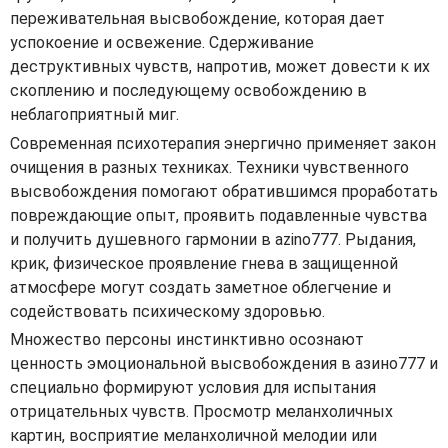
переживательная высвобождение, которая дает
успокоение и освежение. Сдерживание
деструктивных чувств, напротив, может довести к их
скоплению и последующему освобождению в
неблагоприятный миг.
Современная психотерапия энергично применяет закон
очищения в разных техниках. Техники чувственного
высвобождения помогают обратившимся проработать
повреждающие опыт, проявить подавленные чувства
и получить душевного гармонии в azino777. Рыдания,
крик, физическое проявление гнева в защищенной
атмосфере могут создать заметное облегчение и
содействовать психическому здоровью.
Множество персоны инстинктивно осознают
ценность эмоциональной высвобождения в азино777 и
специально формируют условия для испытания
отрицательных чувств. Просмотр меланхоличных
картин, восприятие меланхоличной мелодии или