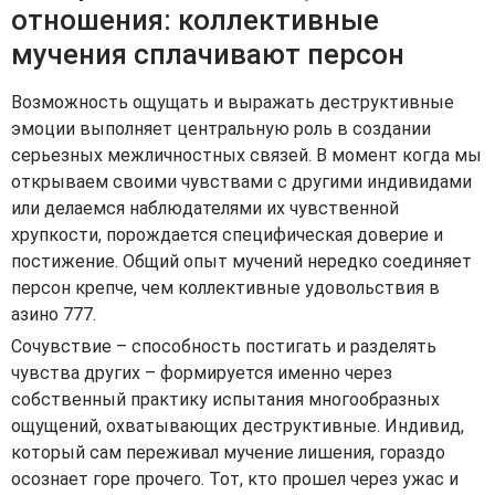
отношения: коллективные
мучения сплачивают персон
Возможность ощущать и выражать деструктивные
эмоции выполняет центральную роль в создании
серьезных межличностных связей. В момент когда мы
открываем своими чувствами с другими индивидами
или делаемся наблюдателями их чувственной
хрупкости, порождается специфическая доверие и
постижение. Общий опыт мучений нередко соединяет
персон крепче, чем коллективные удовольствия в
азино 777.
Сочувствие – способность постигать и разделять
чувства других – формируется именно через
собственный практику испытания многообразных
ощущений, охватывающих деструктивные. Индивид,
который сам переживал мучение лишения, гораздо
осознает горе прочего. Тот, кто прошел через ужас и