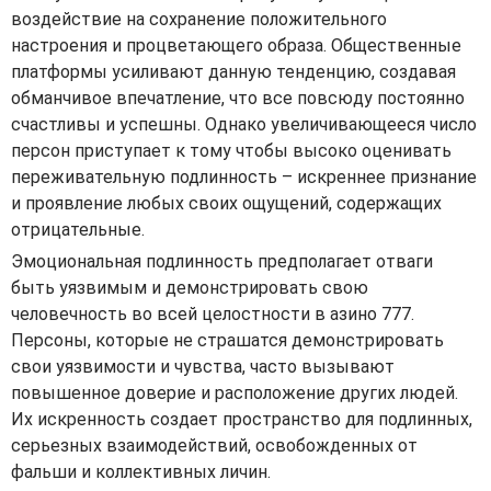
воздействие на сохранение положительного
настроения и процветающего образа. Общественные
платформы усиливают данную тенденцию, создавая
обманчивое впечатление, что все повсюду постоянно
счастливы и успешны. Однако увеличивающееся число
персон приступает к тому чтобы высоко оценивать
переживательную подлинность – искреннее признание
и проявление любых своих ощущений, содержащих
отрицательные.
Эмоциональная подлинность предполагает отваги
быть уязвимым и демонстрировать свою
человечность во всей целостности в азино 777.
Персоны, которые не страшатся демонстрировать
свои уязвимости и чувства, часто вызывают
повышенное доверие и расположение других людей.
Их искренность создает пространство для подлинных,
серьезных взаимодействий, освобожденных от
фальши и коллективных личин.