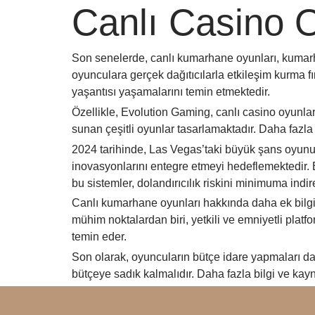
Canlı Casino O
Son senelerde, canlı kumarhane oyunları, kumarh
oyunculara gerçek dağıtıcılarla etkileşim kurma f
yaşantısı yaşamalarını temin etmektedir.
Özellikle, Evolution Gaming, canlı casino oyunlar
sunan çeşitli oyunlar tasarlamaktadır. Daha fazl
2024 tarihinde, Las Vegas’taki büyük şans oyunu me
inovasyonlarını entegre etmeyi hedeflemektedir. B
bu sistemler, dolandırıcılık riskini minimuma ind
Canlı kumarhane oyunları hakkında daha ek bilgi
mühim noktalardan biri, yetkili ve emniyetli plat
temin eder.
Son olarak, oyuncuların bütçe idare yapmaları da 
bütçeye sadık kalmalıdır. Daha fazla bilgi ve kay