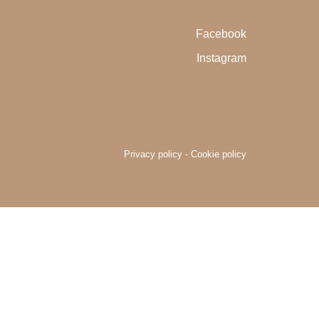
Facebook
Instagram
Privacy policy - Cookie policy