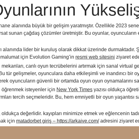
yunlarının Yükseli
win
1vin
4rabit
mostbet casino
pinup casino
мостбет казино играть
E
ane alanında büyük bir gelişim yaratmıştır. Özellikle 2023 sen
ırsat sunan çağdaş çözümler üretmiştir. Bu oyunlar, oyuncuların
ı alanında lider bir kuruluş olarak dikkat üzerinde durmaktadır
a malumat için Evolution Gaming’in
resmi web sitesini
ziyaret ede
kanları, canlı oyun tecrübelerini artırmak için sanal virtual ger
u tür gelişmeler, oyunculara daha etkileşimli ve inandırıcı bir
irerek oyuncuların güvenli bir ortamda oyun oyun oynamalarını s
 öğrenmek isteyenler için
New York Times
yazısı oldukça öğreti
formları tercih seçmeleridir. Bu, hem emniyetli bir oyun yaşantıs
oldukça değerlidir. kayıpları minimize etmek ve eğlencenin tadın
nak için
matadorbet giriş – https://arkaive.com/
adresini ziyaret ed