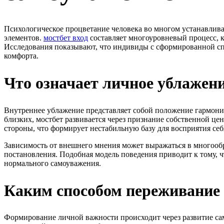
Психологическое процветание человека во многом устанавливае
элементов.
мостбет вход
составляет многоуровневый процесс, к
Исследования показывают, что индивиды с сформированной с
комфорта.
Что означает личное ублажен
Внутреннее ублажение представляет собой положение гармонии
близких, мостбет развивается через признание собственной ц
стороны, что формирует нестабильную базу для восприятия себ
Зависимость от внешнего мнения может выражаться в многообр
постановления. Подобная модель поведения приводит к тому, 
нормального самоуважения.
Каким способом переживание з
Формирование личной важности происходит через развитие сам