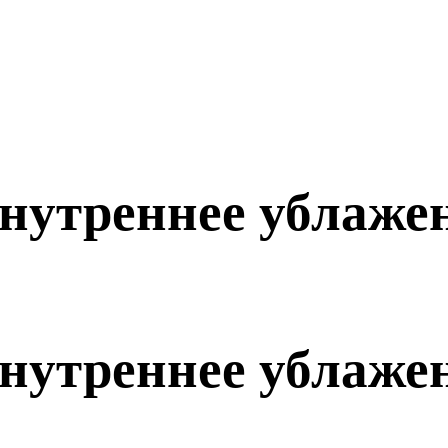
нутреннее ублажен
нутреннее ублажен