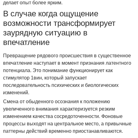
делает опыт более ярким.
В случае когда ощущение
возможности трансформирует
заурядную ситуацию в
впечатление
Превращение рядового происшествия в существенное
впечатление наступает в момент признания латентного
потенциала. Это понимание функционирует как
стимулятор 1вин, который запускает
последовательность психических и биологических
изменений.
Смена от обыденного осознания к положению
увеличенного внимания характеризуется резким
изменением качества сосредоточенности. Фоновые
процессы выходят на центральное место, а привычные
паттерны действий временно приостанавливаются.