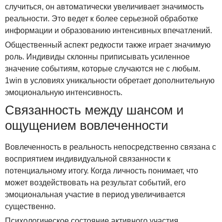
случиться, он автоматически увеличивает значимость
реальности. Это ведет к более серьезной обработке
информации и образованию интенсивных впечатлений.
Общественный аспект редкости также играет значимую
роль. Индивиды склонны приписывать усиленное
значение событиям, которые случаются не с любым.
1win в условиях уникальности обретает дополнительную
эмоциональную интенсивность.
Связанность между шансом и
ощущением вовлеченности
Вовлеченность в реальность непосредственно связана с
восприятием индивидуальной связанности к
потенциальному итогу. Когда личность понимает, что
может воздействовать на результат событий, его
эмоциональная участие в период увеличивается
существенно.
Психологическое состояние активного участия