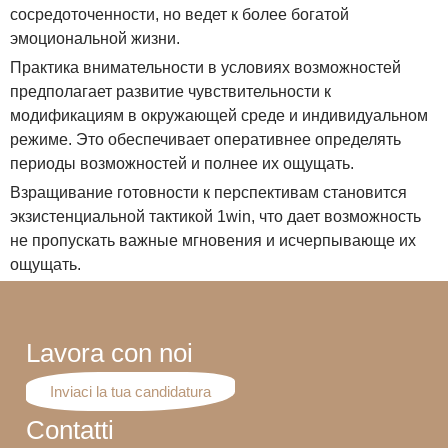
сосредоточенности, но ведет к более богатой
эмоциональной жизни.
Практика внимательности в условиях возможностей
предполагает развитие чувствительности к
модификациям в окружающей среде и индивидуальном
режиме. Это обеспечивает оперативнее определять
периоды возможностей и полнее их ощущать.
Взращивание готовности к перспективам становится
экзистенциальной тактикой 1win, что дает возможность
не пропускать важные мгновения и исчерпывающе их
ощущать.
Lavora con noi
Inviaci la tua candidatura
Contatti