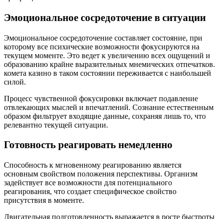
Эмоциональное сосредоточение в ситуации
Эмоциональное сосредоточение составляет состояние, при
которому все психические возможности фокусируются на
текущем моменте. Это ведет к увеличению всех ощущений и
образованию крайне выразительных мнемических отпечатков.
комета казино в таком состоянии переживается с наибольшей
силой.
Процесс чувственной фокусировки включает подавление
отвлекающих мыслей и впечатлений. Сознание естественным
образом фильтрует входящие данные, сохраняя лишь то, что
релевантно текущей ситуации.
Готовность реагировать немедленно
Способность к мгновенному реагированию является
основным свойством положения перспективы. Организм
задействует все возможности для потенциального
реагирования, что создает специфическое свойство
присутствия в моменте.
Двигательная подготовленность выражается в росте быстроты