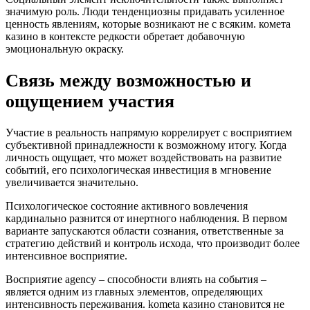
значимую роль. Люди тенденциозны придавать усиленное
ценность явлениям, которые возникают не с всяким. комета
казино в контексте редкости обретает добавочную
эмоциональную окраску.
Связь между возможностью и
ощущением участия
Участие в реальность напрямую коррелирует с восприятием
субъективной принадлежности к возможному итогу. Когда
личность ощущает, что может воздействовать на развитие
событий, его психологическая инвестиция в мгновение
увеличивается значительно.
Психологическое состояние активного вовлечения
кардинально разнится от инертного наблюдения. В первом
варианте запускаются области сознания, ответственные за
стратегию действий и контроль исхода, что производит более
интенсивное восприятие.
Восприятие agency – способности влиять на события –
является одним из главных элементов, определяющих
интенсивность переживания. kometa казино становится не