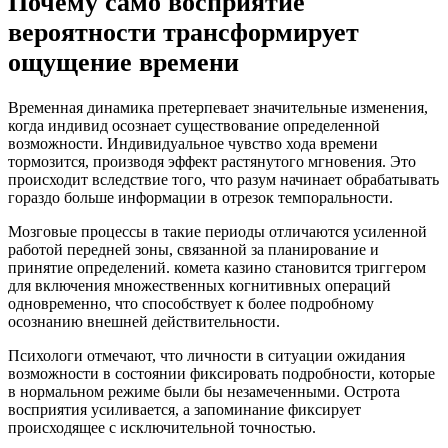
Почему само восприятие
вероятности трансформирует
ощущение времени
Временная динамика претерпевает значительные изменения,
когда индивид осознает существование определенной
возможности. Индивидуальное чувство хода времени
тормозится, производя эффект растянутого мгновения. Это
происходит вследствие того, что разум начинает обрабатывать
гораздо больше информации в отрезок темпоральности.
Мозговые процессы в такие периоды отличаются усиленной
работой передней зоны, связанной за планирование и
принятие определений. комета казино становится триггером
для включения множественных когнитивных операций
одновременно, что способствует к более подробному
осознанию внешней действительности.
Психологи отмечают, что личности в ситуации ожидания
возможности в состоянии фиксировать подробности, которые
в нормальном режиме были бы незамеченными. Острота
восприятия усиливается, а запоминание фиксирует
происходящее с исключительной точностью.