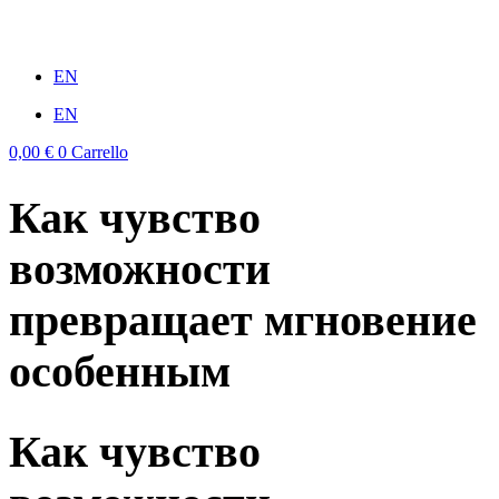
Vai
al
win
mostbet casino
1vin
pinup casino
4rabit
мостбет казино играть
contenuto
EN
EN
0,00
€
0
Carrello
Как чувство
возможности
превращает мгновение
особенным
Как чувство