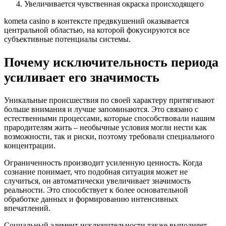
Увеличивается чувственная окраска происходящего
kometa casino в контексте предвкушений оказывается
центральной областью, на которой фокусируются все
субъективные потенциалы системы.
Почему исключительность периода
усиливает его значимость
Уникальные происшествия по своей характеру притягивают
больше внимания и лучше запоминаются. Это связано с
естественными процессами, которые способствовали нашим
прародителям жить – необычные условия могли нести как
возможности, так и риски, поэтому требовали специального
концентрации.
Ограниченность производит усиленную ценность. Когда
сознание понимает, что подобная ситуация может не
случиться, он автоматически увеличивает значимость
реальности. Это способствует к более основательной
обработке данных и формированию интенсивных
впечатлений.
Социальный элемент исключительности также выполняет