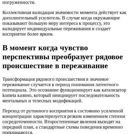
погруженности.
Коллективная валидация значимости момента действует как
дополнительный усилитель. В случае когда окружающие
показывают большую меру интереса к процессу, это
валидирует индивидуальные переживания и создает
восприятие более ярким.
В момент когда чувство
перспективы преобразует рядовое
происшествие в переживание
Трансформация рядового происшествия в значимое
переживание случается в период понимания латентного
потенциала. Это осознание функционирует как катализатор
kometa казино, который инициирует последовательность
ментальных и телесных модификаций.
Переход от рутинного восприятия к состоянию усиленной
концентрации характеризуется резким изменением степени
сосредоточенности. Второстепенные явления выходят на
передний план, а стандартные схемы поведения временно
прекращаются.