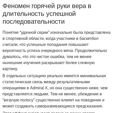
Феномен горячей руки вера в
длительность успешной
последовательности
Понятие “удачной серии” изначально была представлена
в спортивной области, когда участники в баскетбол
считали, что успешные попадания повышают
вероятность успеха очередного мяча. Продолжительно
думалось, что это чистое ошибка, тем не менее
нынешние изучения раскрывают более сложную
картину.
В отдельных ситуациях реально имеется минимальная
статистическая связь между результативными
операциями в Admiral X, но она существенно ниже, чем
представляется людьми. Тем не менее, убеждение в
“везучую полосу” существенно влияет на поведение и
может создавать саморазвивающиеся предсказания.