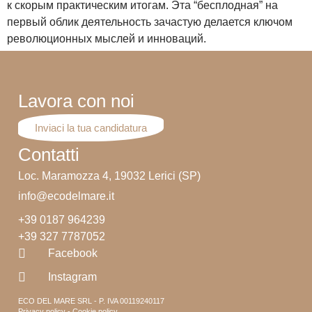
к скорым практическим итогам. Эта “бесплодная” на
первый облик деятельность зачастую делается ключом
революционных мыслей и инноваций.
Lavora con noi
Inviaci la tua candidatura
Contatti
Loc. Maramozza 4, 19032 Lerici (SP)
info@ecodelmare.it
+39 0187 964239
+39 327 7787052
Facebook
Instagram
ECO DEL MARE SRL - P. IVA 00119240117
Privacy policy - Cookie policy