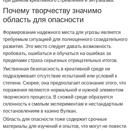
при данном креативного стремления и энтузиазма.
Почему творчеству значимо
область для опасности
Формирование надежного места для угрозы является
требуемым ситуацией для полноценного созидательного
развития. Это место следует давать возможность
пробовать, ошибаться и обучаться на ошибках за
пределами страха серьезных отрицательных итогов.
Умственная безопасность в креативной среде не
подразумевает отсутствие испытаний или условий к
степени. Скорее, она предполагает осознание этого, что
поражения являются нормальной и нужной элементом
творческого процесса. В схожей среде образуется
склонность к смелым экспериментам и нестандартным
постановлениям в казино Вулкан.
Область для опасности тоже содержит срочные
материалы для изучений и опытов, что могут не повести