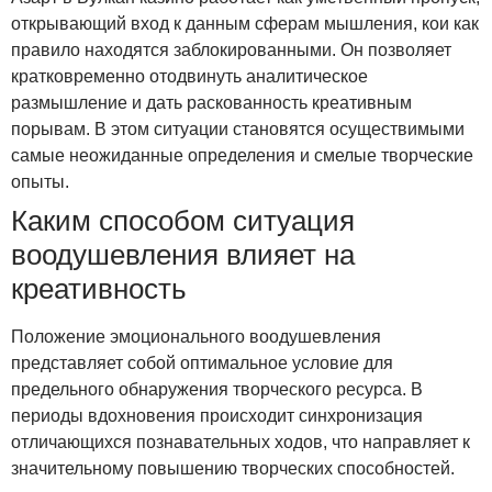
открывающий вход к данным сферам мышления, кои как
правило находятся заблокированными. Он позволяет
кратковременно отодвинуть аналитическое
размышление и дать раскованность креативным
порывам. В этом ситуации становятся осуществимыми
самые неожиданные определения и смелые творческие
опыты.
Каким способом ситуация
воодушевления влияет на
креативность
Положение эмоционального воодушевления
представляет собой оптимальное условие для
предельного обнаружения творческого ресурса. В
периоды вдохновения происходит синхронизация
отличающихся познавательных ходов, что направляет к
значительному повышению творческих способностей.