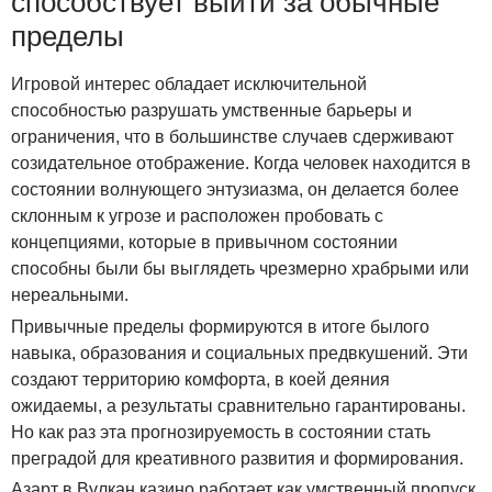
способствует выйти за обычные
пределы
Игровой интерес обладает исключительной
способностью разрушать умственные барьеры и
ограничения, что в большинстве случаев сдерживают
созидательное отображение. Когда человек находится в
состоянии волнующего энтузиазма, он делается более
склонным к угрозе и расположен пробовать с
концепциями, которые в привычном состоянии
способны были бы выглядеть чрезмерно храбрыми или
нереальными.
Привычные пределы формируются в итоге былого
навыка, образования и социальных предвкушений. Эти
создают территорию комфорта, в коей деяния
ожидаемы, а результаты сравнительно гарантированы.
Но как раз эта прогнозируемость в состоянии стать
преградой для креативного развития и формирования.
Азарт в Вулкан казино работает как умственный пропуск,