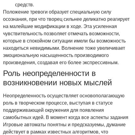
средств.
Положение тревоги образует специальную силу
осознания, при что творец сильнее деликатно реагирует
на малейшие модификации в ходе. Эта усиленная
чувствительность позволяет отмечать возможности,
которые в спокойном ситуации имели бы возможность
находиться невидимыми. Волнение тоже увеличивает
эмоциональную насыщенность производимого
произведения, создавая его более экспрессивным.
Роль неопределенности в
возникновении новых мыслей
Неопределенность осуществляет основополагающую
роль в творческом процессе, выступая в статусе
поддерживающей окружения для появления
самобытных идей. В момент когда все аспекты задания
Игровые автоматы понятны и предсказуемы, думание
действует в рамках известных алгоритмов, что