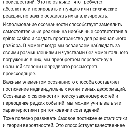
происшествий. Это не означает, что требуется
абсолютно игнорировать интуицию или психические
реакции, но важно осваивать их анализировать.
Использование осознанности способствует замедлить
самостоятельные реакции на необычные соответствия в
spinto casino и создать пространство для рационального
разбора. В момент когда мы осваиваем наблюдать за
своими размышлениями и чувствами без моментального
погружения в них, мы приобретаем перспективу в
большей степени непредвзято рассмотреть
происходящее.
Важным элементом осознанного способа составляет
постижение индивидуальных когнитивных деформаций.
Осознавая о склонности к поиску закономерностей и
переоценке редких событий, мы можем учитывать эти
характеристики при толковании совпадений.
Тоже полезно развивать базовое постижение статистики
и теории вероятностей. Это способствует качественнее