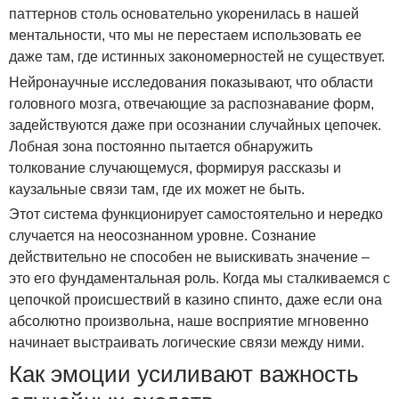
паттернов столь основательно укоренилась в нашей
ментальности, что мы не перестаем использовать ее
даже там, где истинных закономерностей не существует.
Нейронаучные исследования показывают, что области
головного мозга, отвечающие за распознавание форм,
задействуются даже при осознании случайных цепочек.
Лобная зона постоянно пытается обнаружить
толкование случающемуся, формируя рассказы и
каузальные связи там, где их может не быть.
Этот система функционирует самостоятельно и нередко
случается на неосознанном уровне. Сознание
действительно не способен не выискивать значение –
это его фундаментальная роль. Когда мы сталкиваемся с
цепочкой происшествий в казино спинто, даже если она
абсолютно произвольна, наше восприятие мгновенно
начинает выстраивать логические связи между ними.
Как эмоции усиливают важность