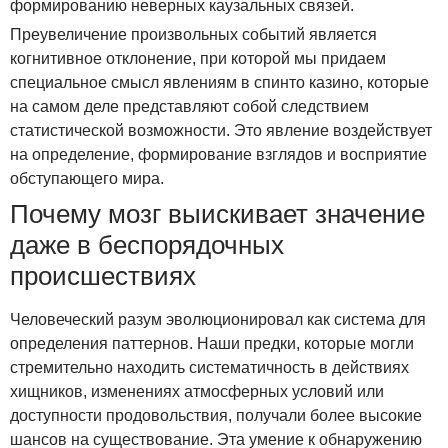
формированию неверных каузальных связей.
Преувеличение произвольных событий является
когнитивное отклонение, при которой мы придаем
специальное смысл явлениям в спинто казино, которые
на самом деле представляют собой следствием
статистической возможности. Это явление воздействует
на определение, формирование взглядов и восприятие
обступающего мира.
Почему мозг выискивает значение
даже в беспорядочных
происшествиях
Человеческий разум эволюционировал как система для
определения паттернов. Наши предки, которые могли
стремительно находить систематичность в действиях
хищников, изменениях атмосферных условий или
доступности продовольствия, получали более высокие
шансов на существование. Эта умение к обнаружению