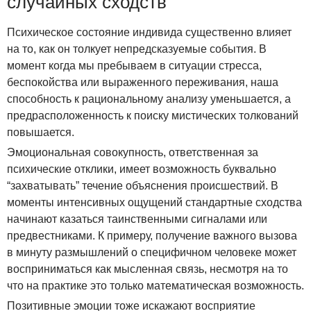
случайных сходств
Психическое состояние индивида существенно влияет
на то, как он толкует непредсказуемые события. В
момент когда мы пребываем в ситуации стресса,
беспокойства или выраженного переживания, наша
способность к рациональному анализу уменьшается, а
предрасположенность к поиску мистических толкований
повышается.
Эмоциональная совокупность, ответственная за
психические отклики, имеет возможность буквально
“захватывать” течение объяснения происшествий. В
моменты интенсивных ощущений стандартные сходства
начинают казаться таинственными сигналами или
предвестниками. К примеру, получение важного вызова
в минуту размышлений о специфичном человеке может
восприниматься как мысленная связь, несмотря на то
что на практике это только математическая возможность.
Позитивные эмоции тоже искажают восприятие