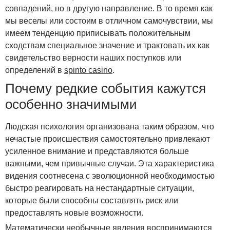
совпадений, но в другую направление. В то время как
мы веселы или состоим в отличном самочувствии, мы
имеем тенденцию приписывать положительным
сходствам специальное значение и трактовать их как
свидетельство верности наших поступков или
определений в
spinto casino
.
Почему редкие события кажутся
особенно значимыми
Людская психология организована таким образом, что
нечастые происшествия самостоятельно привлекают
усиленное внимание и представляются больше
важными, чем привычные случаи. Эта характеристика
видения соотнесена с эволюционной необходимостью
быстро реагировать на нестандартные ситуации,
которые были способны составлять риск или
предоставлять новые возможности.
Математически необычные явления воспринимаются