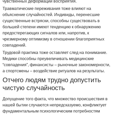
чувственных деформаций восприятия.
Травматические переживания тоже влияют на
объяснение случайностей. Индивиды, перенесшие
существенные встряски, способны существовать в
большей степени имеют тенденцию к обнаружению
предостерегающих сигналов или, напротив, к
чрезмерному оптимизму в отношении благоприятных
совпадений.
Трудовой практика тоже оставляет след на понимание.
Медики способны преувеличивать медицинские
“совпадения”, финансисты – рыночные закономерности,
а спортсмены – воздействие ритуалов на результаты.
Отчего людям трудно допустить
чистую случайность
Допущение того факта, что множество происшествия в
нашей бытии случаются непредсказуемо, конфликтует
фундаментальным психологическим потребностям