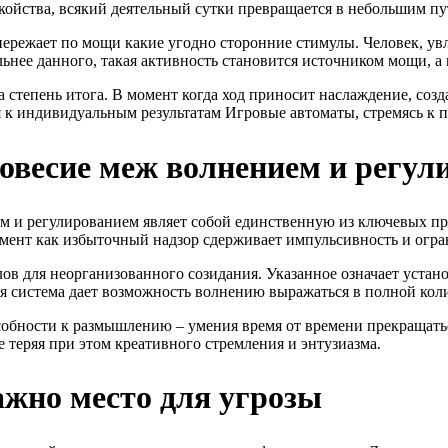
окойства, всякий деятельный сутки превращается в небольшим п
опережает по мощи какие угодно сторонние стимулы. Человек, у
ьнее данного, такая активность становится источником мощи, а 
 степень итога. В момент когда ход приносит наслаждение, созд
 к индивидуальным результатам Игровые автоматы, стремясь к п
овесие меж волнением и регул
 и регулированием являет собой единственную из ключевых про
момент как избыточный надзор сдерживает импульсивность и огр
лов для неорганизованного созидания. Указанное означает уст
я система дает возможность волнению выражаться в полной кол
бности к размышлению – умения время от времени прекращатьс
 теряя при этом креативного стремления и энтузиазма.
ажно место для угрозы