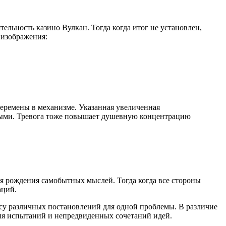
ельность казино Вулкан. Тогда когда итог не установлен,
 изображения:
перемены в механизме. Указанная увеличенная
нными. Тревога тоже повышает душевную концентрацию
я рождения самобытных мыслей. Тогда когда все стороны
аций.
ссу различных постановлений для одной проблемы. В различие
для испытаний и непредвиденных сочетаний идей.