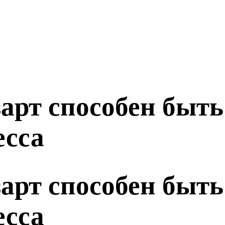
зарт способен быт
есса
зарт способен быт
есса