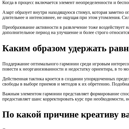
Когда в процесс включается элемент неопределенности и бесп
Азарт образует внутри находящуюся стимул, которая заметно 
длительнее и интенсивнее, не ощущая при этом утомления. Сил
Преобразование активности в развлечение тоже воздействует на
дополнительное период на улучшение и более строго относится
Каким образом удержать равн
Поддержание оптимального гармонии среди игровым интересом
повести к неорганизованности и недостатку ориентира, в то 
Действенная тактика кроется в создании упорядоченных преде
свободы в выборе приемов и методов к их обретению. Подобна
Важным элементом гармонии представляет формирование спосо
предоставляет шанс корректировать курс при необходимости, не
По какой причине креативу в