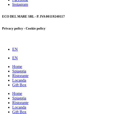
Instagram
ECO DEL MARE SRL - P. IVA 00119240117
Privacy policy - Cookie policy
EN
EN
Home
Spiaggia
Ristorante
Locanda
Gift Box
Home
Spiaggia
Ristorante
Locanda
Gift Box