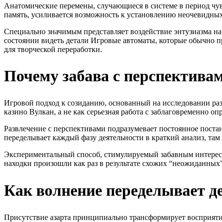
Анатомические перемены, случающиеся в системе в период чувс
память, усиливается возможность к установлению неочевидны
Специально значимым представляет воздействие энтузиазма н
состоянии видеть детали Игровые автоматы, которые обычно 
для творческой переработки.
Почему забава с перспектива
Игровой подход к созиданию, основанный на исследовании раз
казино Вулкан, а не как серьезная работа с заблаговременно о
Развлечение с перспективами подразумевает постоянное поста
переделывает каждый фазу деятельности в краткий анализ, та
Экспериментальный способ, стимулируемый забавным интересо
находки произошли как раз в результате схожих “неожиданных”
Как волнение переделывает д
Присутствие азарта принципиально трансформирует восприятие