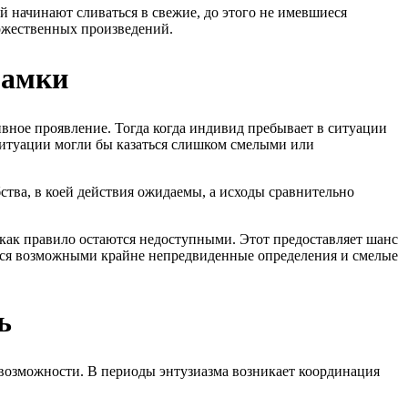
 начинают сливаться в свежие, до этого не имевшиеся
дожественных произведений.
рамки
вное проявление. Тогда когда индивид пребывает в ситуации
ситуации могли бы казаться слишком смелыми или
тва, в коей действия ожидаемы, а исходы сравнительно
как правило остаются недоступными. Этот предоставляет шанс
ятся возможными крайне непредвиденные определения и смелые
ь
возможности. В периоды энтузиазма возникает координация