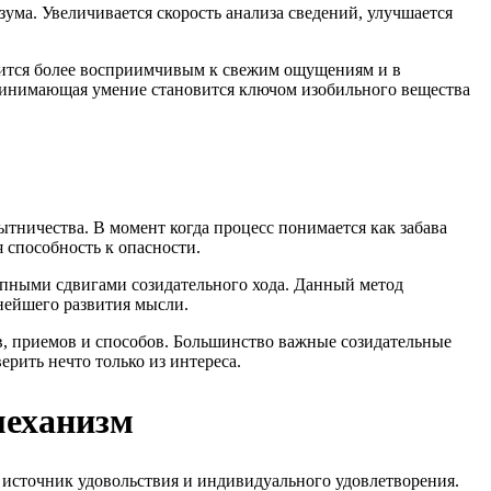
ума. Увеличивается скорость анализа сведений, улучшается
вится более восприимчивым к свежим ощущениям и в
принимающая умение становится ключом изобильного вещества
ничества. В момент когда процесс понимается как забава
я способность к опасности.
запными сдвигами созидательного хода. Данный метод
ьнейшего развития мысли.
, приемов и способов. Большинство важные созидательные
рить нечто только из интереса.
механизм
 источник удовольствия и индивидуального удовлетворения.