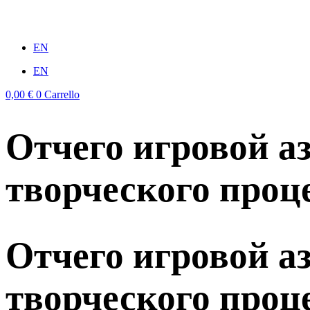
Vai
al
win
mostbet casino
1vin
pinup casino
4rabit
мостбет казино играть
contenuto
EN
EN
0,00
€
0
Carrello
Отчего игровой а
творческого проц
Отчего игровой а
творческого проц