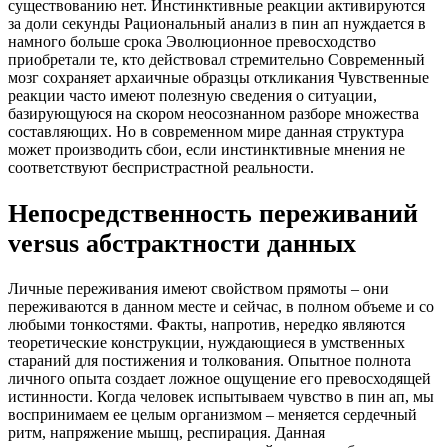
существованию нет. Инстинктивные реакции активируются
за доли секунды Рациональный анализ в пин ап нуждается в
намного больше срока Эволюционное превосходство
приобретали те, кто действовал стремительно Современный
мозг сохраняет архаичные образцы откликания Чувственные
реакции часто имеют полезную сведения о ситуации,
базирующуюся на скором неосознанном разборе множества
составляющих. Но в современном мире данная структура
может производить сбои, если инстинктивные мнения не
соответствуют беспристрастной реальности.
Непосредственность переживаний
versus абстрактности данных
Личные переживания имеют свойством прямоты – они
переживаются в данном месте и сейчас, в полном объеме и со
любыми тонкостями. Факты, напротив, нередко являются
теоретические конструкции, нуждающиеся в умственных
стараний для постижения и толкования. Опытное полнота
личного опыта создает ложное ощущение его превосходящей
истинности. Когда человек испытываем чувство в пин ап, мы
воспринимаем ее целым организмом – меняется сердечный
ритм, напряжение мышц, респирация. Данная