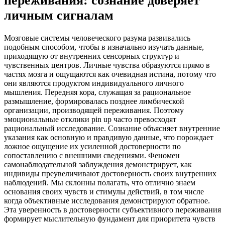
переживания: сознание доверяет
личным сигналам
Мозговые системы человеческого разума развивались
подобным способом, чтобы в изначально изучать данные,
приходящую от внутренних сенсорных структур и
чувственных центров. Личные чувства образуются прямо в
частях мозга и ощущаются как очевидная истина, потому что
они являются продуктом индивидуального личного
мышления. Передняя кора, служащая за рациональное
размышление, формировалась позднее лимбической
организации, производящей переживания. Поэтому
эмоциональные отклики pin up часто превосходят
рациональный исследование. Сознание объясняет внутренние
указания как основную и правдивую данные, что порождает
ложное ощущение их усиленной достоверности по
сопоставлению с внешними сведениями. Феномен
самонаблюдательной заблуждения демонстрирует, как
индивиды преувеличивают достоверность своих внутренних
наблюдений. Мы склонны полагать, что отлично знаем
основания своих чувств и стимулы действий, в том числе
когда объективные исследования демонстрируют обратное.
Эта уверенность в достоверности субъективного переживания
формирует мыслительную фундамент для приоритета чувств