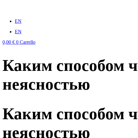
Vai
al
win
mostbet casino
1vin
pinup casino
4rabit
мостбет казино играть
contenuto
EN
EN
0,00
€
0
Carrello
Каким способом ч
неясностью
Каким способом ч
неясностью