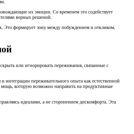
ми.
провождающие их эмоции. Со временем это содействует
ателями верных решений.
х. Это формирует зону между побуждением и откликом,
ной
скрыть или игнорировать переживания, связанные с
 и интеграции переживательного опыта как естественной
я мощь, которую возможно направить на продуктивные
равляясь идеалами, а не сторонением дискомфорта. Эта