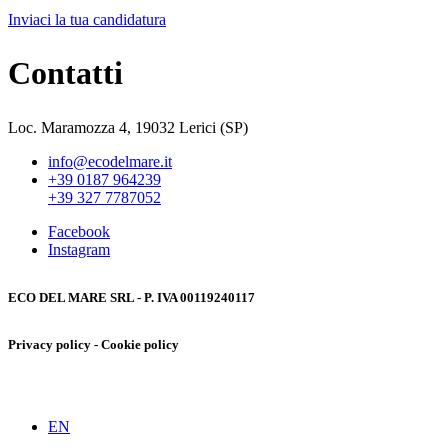
Inviaci la tua candidatura
Contatti
Loc. Maramozza 4, 19032 Lerici (SP)
info@ecodelmare.it
+39 0187 964239
+39 327 7787052
Facebook
Instagram
ECO DEL MARE SRL - P. IVA 00119240117
Privacy policy - Cookie policy
EN