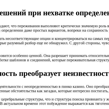
ешений при нехватке определе
ждают, что переживания выполняют критически значимую роль 
 определении даже простых вариантов, вопреки на сохранность
ть несоответствующие опции и концентрироваться на самых перс
орые разумный разбор еще не обнаружил. С другой стороны, чув
овится особенно ценной. Она разрешает принимать относительн
аботке шаблонов и соединений, которые переживательная структ
ость преобразует неизвестност
еятельности с неопределенностью в пинко казино. Оно преобразу
ые обстоятельства как загадки, которые интересно постигать, 
 церебральные структуры, что и структура поиска провианта у 
 В актуальном времени этот побуждение выражается как тяготен