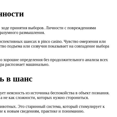
нности
в ходе принятия выборов. Личности с повреждениями
 разумного размышления.
пективных шансах в pinco casino. Чувство омерзения или
ство подъема или созвучия показывает на совпадение выбора
о хорошие определения без продолжительного анализа всех
ура распознает машинально.
ь в шанс
ет неясность из источника беспокойства в объект познания.
а не как сложности, которых нужно сторониться.
животных. Это старинный система, который стимулирует к
ие к новым сведениям, практике и пониманию.