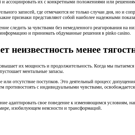
 и ассоциировать их с конкретными положениями или решения
льного записей, где отмечаются не только случаи дня, но и со
 какие признаки представляют собой наиболее надежными показ
ие следить за чувствами без немедленного реагирования на ни
 информацию и принимать обдуманные решения в pinko casino.
т неизвестность менее тягост
вышает их мощность и продолжительность. Когда мы пытаемся 
опустошает ментальные запасы.
 или отсутствие поступков. Это деятельный процесс допущения
аем противостоять с индивидуальными чувствами, освобождаетс
ие адаптировать свое поведение к изменяющимся условиям, нап
 мире, изобилующем неясности и трансформаций.