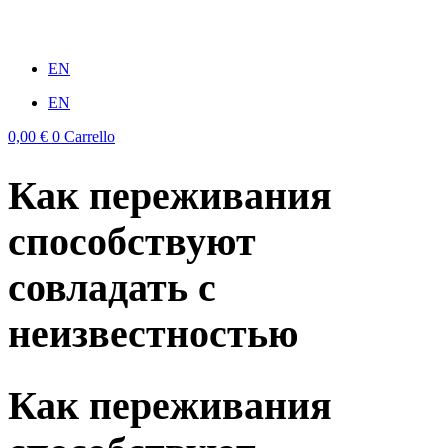
Vai
al
win
mostbet casino
1vin
pinup casino
4rabit
мостбет казино играть
contenuto
EN
EN
0,00
€
0
Carrello
Как переживания
способствуют
совладать с
неизвестностью
Как переживания