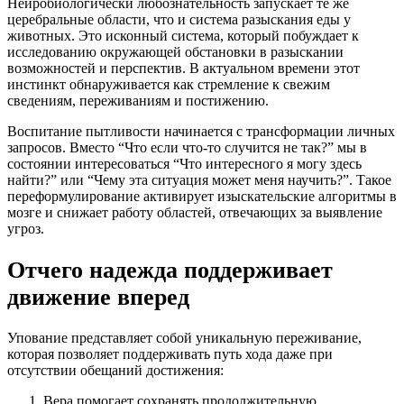
Нейробиологически любознательность запускает те же
церебральные области, что и система разыскания еды у
животных. Это исконный система, который побуждает к
исследованию окружающей обстановки в разыскании
возможностей и перспектив. В актуальном времени этот
инстинкт обнаруживается как стремление к свежим
сведениям, переживаниям и постижению.
Воспитание пытливости начинается с трансформации личных
запросов. Вместо “Что если что-то случится не так?” мы в
состоянии интересоваться “Что интересного я могу здесь
найти?” или “Чему эта ситуация может меня научить?”. Такое
переформулирование активирует изыскательские алгоритмы в
мозге и снижает работу областей, отвечающих за выявление
угроз.
Отчего надежда поддерживает
движение вперед
Упование представляет собой уникальную переживание,
которая позволяет поддерживать путь хода даже при
отсутствии обещаний достижения:
Вера помогает сохранять продолжительную