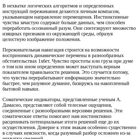
В нехватке логических алгоритмов и определенных
инструкций переживания делаются личным компасом,
указывающим направление перемещения. Инстинктивные
чувства зачастую содержат больше данных, чем способен
переработать осознанный разум. Они синтезируют множество
изящных признаков из окружающей среды, образуя
целостную изображение положения.
Переживательная навигация строится на возможности
воспринимать динамические перемены в разнообразных
обстоятельствах 1хбет. Чувство простоты или груза при думе
о том или ином определении может выступать верным
показателем правильности решения. Это случается потому,
что чувства перерабатывают информацию значительно
быстрее, чем разумное думание, базируясь на накопленный
бытовой навыки.
Соматические индикаторы, представленные ученым А.
Дамасио, представляют собой телесные ощущения,
соединенные с разнообразными версиями решения. Эти
соматические ответы помогают нам инстинктивно
расценивать потенциальные итоги решений еще до их
осуществления. Доверие к этим знакам особенно существенно
в случаях неясности, когда разумный разбор осложнен из-за
нехватки сведений.