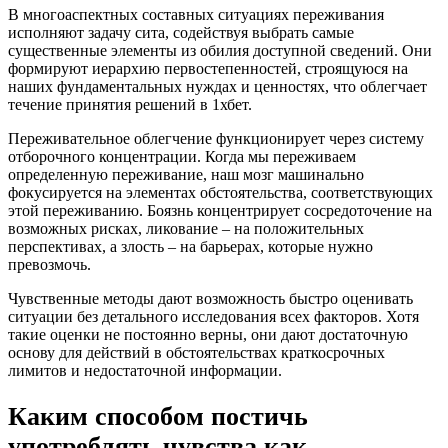
В многоаспектных составных ситуациях переживания
исполняют задачу сита, содействуя выбрать самые
существенные элементы из обилия доступной сведений. Они
формируют иерархию первостепенностей, строящуюся на
наших фундаментальных нуждах и ценностях, что облегчает
течение принятия решений в 1хбет.
Переживательное облегчение функционирует через систему
отборочного концентрации. Когда мы переживаем
определенную переживание, наш мозг машинально
фокусируется на элементах обстоятельства, соответствующих
этой переживанию. Боязнь концентрирует сосредоточение на
возможных рисках, ликование – на положительных
перспективах, а злость – на барьерах, которые нужно
превозмочь.
Чувственные методы дают возможность быстро оценивать
ситуации без детального исследования всех факторов. Хотя
такие оценки не постоянно верны, они дают достаточную
основу для действий в обстоятельствах краткосрочных
лимитов и недостаточной информации.
Каким способом постичь
употреблять чувства как