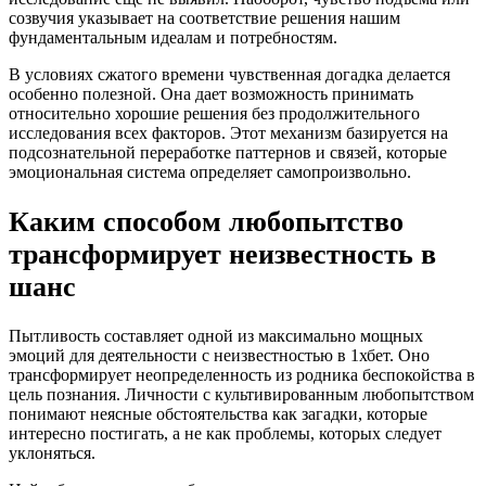
созвучия указывает на соответствие решения нашим
фундаментальным идеалам и потребностям.
В условиях сжатого времени чувственная догадка делается
особенно полезной. Она дает возможность принимать
относительно хорошие решения без продолжительного
исследования всех факторов. Этот механизм базируется на
подсознательной переработке паттернов и связей, которые
эмоциональная система определяет самопроизвольно.
Каким способом любопытство
трансформирует неизвестность в
шанс
Пытливость составляет одной из максимально мощных
эмоций для деятельности с неизвестностью в 1хбет. Оно
трансформирует неопределенность из родника беспокойства в
цель познания. Личности с культивированным любопытством
понимают неясные обстоятельства как загадки, которые
интересно постигать, а не как проблемы, которых следует
уклоняться.