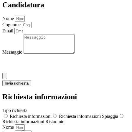
Candidatura
Nome
Cognome
Email
Messaggio
Allega CV
Invia richiesta
Richiesta informazioni
Tipo richiesta
Richiesta informazioni
Richiesta informazioni Spiaggia
Richiesta informazioni Ristorante
Nome