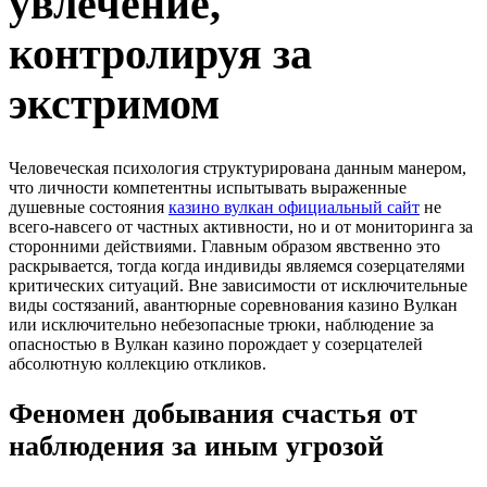
увлечение,
контролируя за
экстримом
Человеческая психология структурирована данным манером,
что личности компетентны испытывать выраженные
душевные состояния
казино вулкан официальный сайт
не
всего-навсего от частных активности, но и от мониторинга за
сторонними действиями. Главным образом явственно это
раскрывается, тогда когда индивиды являемся созерцателями
критических ситуаций. Вне зависимости от исключительные
виды состязаний, авантюрные соревнования казино Вулкан
или исключительно небезопасные трюки, наблюдение за
опасностью в Вулкан казино порождает у созерцателей
абсолютную коллекцию откликов.
Феномен добывания счастья от
наблюдения за иным угрозой