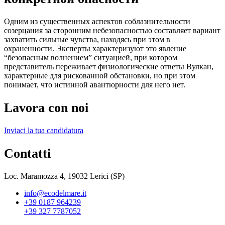
Одним из существенных аспектов соблазнительности
созерцания за сторонним небезопасностью составляет вариант
захватить сильные чувства, находясь при этом в
охраненности. Эксперты характеризуют это явление
“безопасным волнением” ситуацией, при котором
представитель переживает физиологические ответы Вулкан,
характерные для рискованной обстановки, но при этом
понимает, что истинной авантюрности для него нет.
Lavora con noi
Inviaci la tua candidatura
Contatti
Loc. Maramozza 4, 19032 Lerici (SP)
info@ecodelmare.it
+39 0187 964239
+39 327 7787052