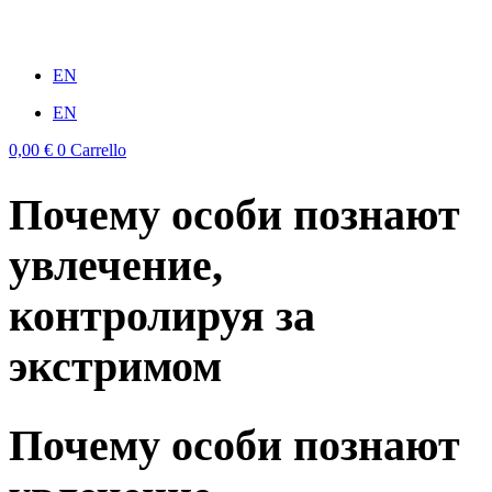
Vai
al
win
mostbet casino
1vin
pinup casino
4rabit
мостбет казино играть
contenuto
EN
EN
0,00
€
0
Carrello
Почему особи познают
увлечение,
контролируя за
экстримом
Почему особи познают