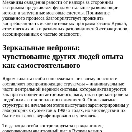
Механизм овладения радости от надзора за сторонним
экстримом представляет фундаментальные развивающие
истоки и запутанные мозговые системы. Понимание
указанного процесса благоприятствует прояснить
востребованность исключительных программ казино Вулкан,
атлетических игр и различных разновидностей аттракционов,
ассоциированных с частью опасности.
Зеркальные нейроны:
чувствование других людей опыта
как самостоятельного
Ядром таланта особи сопереживать не своему опасности
составляют воспроизводящие структуры – индивидуальные
части центральной нервной системы, которые активируются
как при исполнении автономного шага, так и при контроле за
подобным активностью иных личностей. Описываемые
структуры на начальном этапе выступали зарегистрированы у
лабораторных субъектов в 1990-х годах, но впоследствии их
бытие оказалось верифицировано и у человека.
Тогда когда особи контролируем за гражданином,
совершающим авантюрный шаг в Вулкан казино,