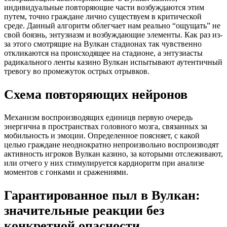
индивидуальные повторяющие части возбуждаются этим
путем, точно граждане лично существуем в критической
среде. Данный алгоритм облегчает нам реально “ощущать” не
свой боязнь, энтузиазм и возбуждающие элементы. Как раз из-
за этого смотрящие на Вулкан стадионах так чувственно
откликаются на происходящее на стадионе, а энтузиасты
радикального ленты казино Вулкан испытывают аутентичный
тревогу во промежуток острых отрывков.
Схема повторяющих нейронов
Механизм воспроизводящих единицв первую очередь
энергична в пространствах головного мозга, связанных за
мобильность и эмоции. Определенное поясняет, с какой
целью граждане неоднократно непроизвольно воспроизводят
активность игроков Вулкан казино, за которыми отслеживают,
или отчего у них стимулируется кардиоритм при анализе
моментов с гонками и сражениями.
Гарантированное пыл в Вулкан:
значительные реакции без
конкретной опасности