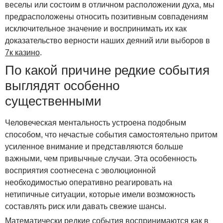
веселы или состоим в отличном расположении духа, мы
предрасположены относить позитивным совпадениям
исключительное значение и воспринимать их как
доказательство верности наших деяний или выборов в
7к казино
.
По какой причине редкие события
выглядят особенно
существенными
Человеческая ментальность устроена подобным
способом, что нечастые события самостоятельно притом
усиленное внимание и представляются больше
важными, чем привычные случаи. Эта особенность
восприятия соотнесена с эволюционной
необходимостью оперативно реагировать на
нетипичные ситуации, которые имели возможность
составлять риск или давать свежие шансы.
Математически редкие события воспринимаются как в