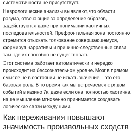
систематичности не присутствует.
Неврологические анализы выявляют, что области
разума, отвечающие за определение образов,
задействуются даже при понимании хаотичных
последовательностей. Префронтальная зона постоянно
стремится отыскать толкование совершающемуся,
формируя нарративы и причинно-следственные связи
там, где их способно не существовать.
Этот система работает автоматически и нередко
происходит на бессознательном уровне. Мозг в прямом
смысле не в состоянии не искать значение – это его
базовая роль. В то время как мы встречаемся с рядом
событий в казино 7к, даже если она полностью хаотична,
наше мышление мгновенно принимается создавать
логические связи между ними.
Как переживания повышают
значимость произвольных сходств