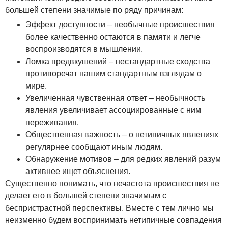
большей степени значимые по ряду причинам:
Эффект доступности – необычные происшествия
более качественно остаются в памяти и легче
воспроизводятся в мышлении.
Ломка предвкушений – нестандартные сходства
противоречат нашим стандартным взглядам о
мире.
Увеличенная чувственная ответ – необычность
явления увеличивает ассоциированные с ним
переживания.
Общественная важность – о нетипичных явлениях
регулярнее сообщают иным людям.
Обнаружение мотивов – для редких явлений разум
активнее ищет объяснения.
Существенно понимать, что нечастота происшествия не
делает его в большей степени значимым с
беспристрастной перспективы. Вместе с тем лично мы
неизменно будем воспринимать нетипичные совпадения