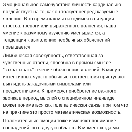
Эмоциональное самочувствие личности кардинально
воздействует на то, как он толкует непредсказуемые
явления. В то время как мы находимся в ситуации
стресса, тревоги или выраженного волнения, наша
умение к разумному изучению уменьшается, а
тенденция к выявлению необычных объяснений
повышается.
Лимбическая совокупность, ответственная за
чувственные ответы, способна в прямом смысле
“захватывать” течение объяснения явлений. В минуты
интенсивных чувств обычные соответствия приступают
выглядеть загадочными символами или
предвестниками. К примеру, приобретение важного
звонка в период мыслей о специфичном индивиде
может пониматься как телепатическая связь, при том что
на практике это просто математическая возможность.
Положительные эмоции тоже изменяют понимание
совпадений, но в другую область. В момент когда мы