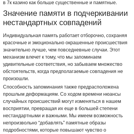
в 7к казино как больше существенные и памятные.
Значение памяти в подчеркивании
нестандартных совпадений
Индивидуальная память работает отборочно, сохраняя
красочные и эмоционально окрашенные происшествия
значительно лучше, чем повседневные случаи. Этот
механизм влечет к тому, что мы запоминаем
удивительные соответствия, но забываем множество
обстоятельств, когда предполагаемые совпадения не
произошли.
Способность запоминания также предрасположена
прошлым деформациям. Со ходом времени нюансы
случайных происшествий могут изменяться в нашем
восприятии, превращая их еще в большей степени
нестандартными и важными. Мы имеем возможность
непроизвольно “добавлять” памятные образы
подробностями, которые повышают чувство о