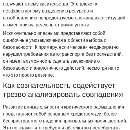
получают к нему касательства. Это влечет к
неэффективному разделению ресурсов и
возобновлению непредсказуемо сложившихся ситуаций
взамен поиска реальных причин успеха.
Исключительно опасными представляют собой
ошибочные умозаключения в области выбора о
безопасности. К примеру, если человек неоднократно
нарушал требования автотранспорта без последствий,
он имеет возможность сделать заключение о
безопасности аналогичного действий, несмотря на то
что это просто везение.
Как сознательность содействует
трезво анализировать совпадения
Развитие внимательности и критического размышления
представляет собой основным средством для более
беспристрастного видения произвольных происшествий.
Это не значит, что требуется абсолютно пренебрегать