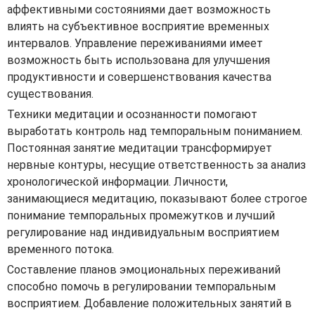
аффективными состояниями дает возможность
влиять на субъективное восприятие временных
интервалов. Управление переживаниями имеет
возможность быть использована для улучшения
продуктивности и совершенствования качества
существования.
Техники медитации и осознанности помогают
выработать контроль над темпоральным пониманием.
Постоянная занятие медитации трансформирует
нервные контуры, несущие ответственность за анализ
хронологической информации. Личности,
занимающиеся медитацию, показывают более строгое
понимание темпоральных промежутков и лучший
регулирование над индивидуальным восприятием
временного потока.
Составление планов эмоциональных переживаний
способно помочь в регулировании темпоральным
восприятием. Добавление положительных занятий в