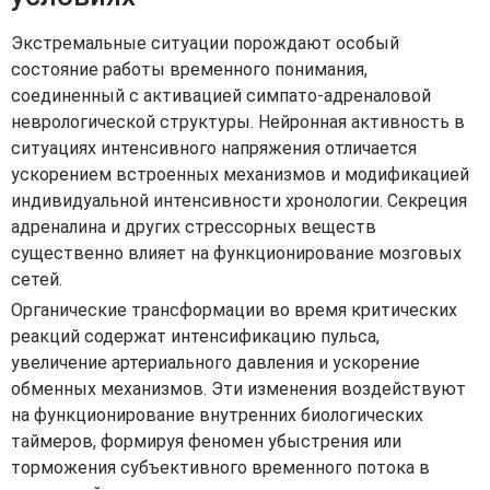
Экстремальные ситуации порождают особый
состояние работы временного понимания,
соединенный с активацией симпато-адреналовой
неврологической структуры. Нейронная активность в
ситуациях интенсивного напряжения отличается
ускорением встроенных механизмов и модификацией
индивидуальной интенсивности хронологии. Секреция
адреналина и других стрессорных веществ
существенно влияет на функционирование мозговых
сетей.
Органические трансформации во время критических
реакций содержат интенсификацию пульса,
увеличение артериального давления и ускорение
обменных механизмов. Эти изменения воздействуют
на функционирование внутренних биологических
таймеров, формируя феномен убыстрения или
торможения субъективного временного потока в