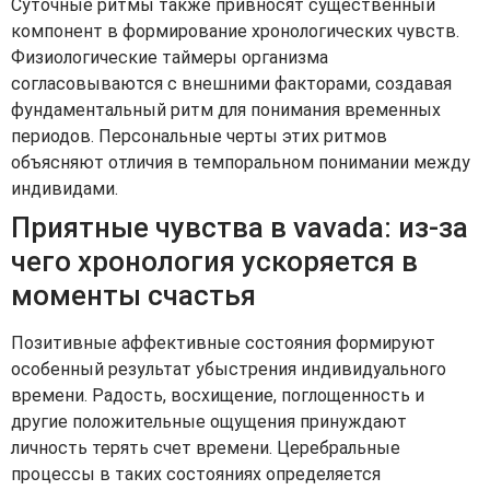
Суточные ритмы также привносят существенный
компонент в формирование хронологических чувств.
Физиологические таймеры организма
согласовываются с внешними факторами, создавая
фундаментальный ритм для понимания временных
периодов. Персональные черты этих ритмов
объясняют отличия в темпоральном понимании между
индивидами.
Приятные чувства в vavada: из-за
чего хронология ускоряется в
моменты счастья
Позитивные аффективные состояния формируют
особенный результат убыстрения индивидуального
времени. Радость, восхищение, поглощенность и
другие положительные ощущения принуждают
личность терять счет времени. Церебральные
процессы в таких состояниях определяется