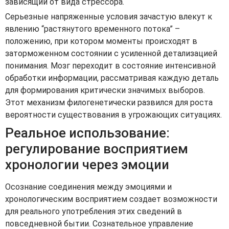
зависящий от вида стрессора.
Серьезные напряженные условия зачастую влекут к
явлению “растянутого временного потока” –
положению, при котором моменты происходят в
заторможенном состоянии с усиленной детализацией
понимания. Мозг переходит в состояние интенсивной
обработки информации, рассматривая каждую деталь
для формирования критически значимых выборов.
Этот механизм филогенетически развился для роста
вероятности существования в угрожающих ситуациях.
Реальное использование:
регулирование восприятием
хронологии через эмоции
Осознание соединения между эмоциями и
хронологическим восприятием создает возможности
для реального употребления этих сведений в
повседневной бытии. Сознательное управление