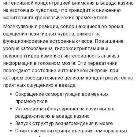
интенсивной концентрацией внимания в вавада казино
на настоящих чувствах, что приводит к снижению
мониторинга хронологических промежутков.
Молекулярные реакции, совершающиеся во время
ощущения позитивных чувств, влияют на
функционирование встроенных часов. Повышение
уровня катехоламина, гидрокситриптамина и
нейропептидов изменяет интенсивность анализа
информации в головном мозге. Эти передатчики
порождают состояние интенсивной энергии, при
котором сосредоточение целиком концентрируется на
приятных ощущениях в вавада.
Сокращение саморегуляции временных
промежутков
Интенсивная фокусировка на позитивных
раздражителях в вавада казино
Запуск структур вознаграждения в мозге
Снижение мониторинга внешних темпоральных