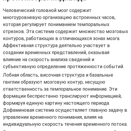
Человеческий головной мозг содержит
многоуровневую организацию встроенных часов,
которая регулирует пониманием темпоральных
отрезков. Эта система содержит множество мозговых
контуров, работающих в отличающихся зонах мозга.
Аффективная структура деятельно участвует в
создании временных представлений, оказывая
влияние на скорость анализа сведений и
субъективную определение протяженности событий.
Лобная область, височная структура и базальные
ганглии образуют мозговую контур, несущую
ответственность за темпоральное понимание. Эти
формации беспрестанно транслируют информацией,
формируя единую картину настоящего периода.
Дофаминовая система осуществляет главную задачу в
управлении временного понимания, влияя на
индивидуальную скорость течения временного потока.