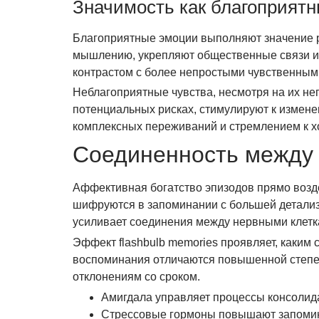
Значимость как благоприятны
Благоприятные эмоции выполняют значение р
мышлению, укрепляют общественные связи и 
контрастом с более непростыми чувственным
Неблагоприятные чувства, несмотря на их не
потенциальных рисках, стимулируют к измене
комплексных переживаний и стремлением к 
Соединенность между 
Аффективная богатство эпизодов прямо возд
шифруются в запоминании с большей детализа
усиливает соединения между нервными клетк
Эффект flashbulb memories проявляет, каки
воспоминания отличаются повышенной степен
отклонениям со сроком.
Амигдала управляет процессы консолид
Стрессовые гормоны повышают запоми