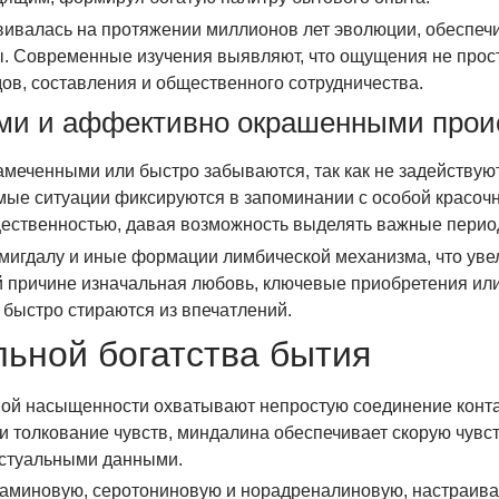
вивалась на протяжении миллионов лет эволюции, обеспечи
 Современные изучения выявляют, что ощущения не прост
ов, составления и общественного сотрудничества.
ми и аффективно окрашенными про
меченными или быстро забываются, так как не задействую
мые ситуации фиксируются в запоминании с особой красочно
щественностью, давая возможность выделять важные перио
мигдалу и иные формации лимбической механизма, что ув
ой причине изначальная любовь, ключевые приобретения или
и быстро стираются из впечатлений.
ьной богатства бытия
й насыщенности охватывают непростую соединение конта
и толкование чувств, миндалина обеспечивает скорую чувс
кстуальными данными.
миновую, серотониновую и норадреналиновую, настраива