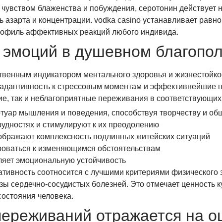
чувством блаженства и побуждения, серотонин действует 
нь азарта и концентрации. vodka casino устанавливает ра
рофиль аффективных реакций любого индивида.
 эмоций в душевном благопо
твенным индикатором ментального здоровья и жизнестойкос
адаптивность к стрессовым моментам и эффективнейшие по
е, так и неблагоприятные переживания в соответствующих 
уар мышления и поведения, способствуя творчеству и об
удностях и стимулируют к их преодолению
бражают комплексность подлинных житейских ситуаций
роваться к изменяющимся обстоятельствам
ляет эмоциональную устойчивость
тивность соотносится с лучшими критериями физического 
зы сердечно-сосудистых болезней. Это отмечает ценность 
остояния человека.
переживаний отражается на 