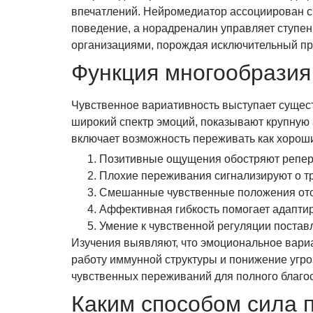
впечатлений. Нейромедиатор ассоциирован с 
поведение, а норадреналин управляет ступе
организациями, порождая исключительный п
Функция многообразия
Чувственное вариативность выступает сущес
широкий спектр эмоций, показывают крупную 
включает возможность переживать как хороши
Позитивные ощущения обостряют реперт
Плохие переживания сигнализируют о тр
Смешанные чувственные положения ото
Аффективная гибкость помогает адапти
Умение к чувственной регуляции постав
Изучения выявляют, что эмоциональное вариа
работу иммунной структуры и понижение угро
чувственных переживаний для полного благос
Каким способом сила 