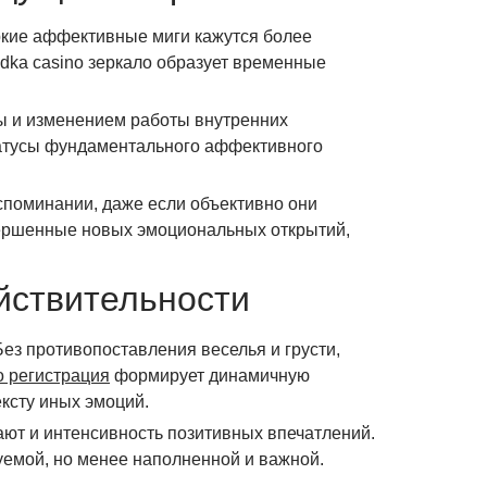
кие аффективные миги кажутся более
dka casino зеркало образует временные
ы и изменением работы внутренних
статусы фундаментального аффективного
поминании, даже если объективно они
овершенные новых эмоциональных открытий,
йствительности
ез противопоставления веселья и грусти,
o регистрация
формирует динамичную
ксту иных эмоций.
ают и интенсивность позитивных впечатлений.
уемой, но менее наполненной и важной.