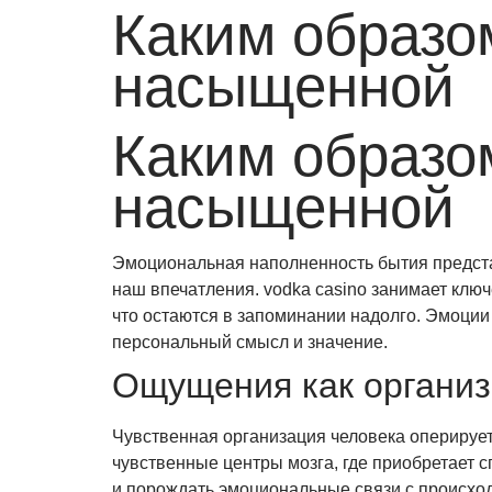
Каким образо
насыщенной
Каким образо
насыщенной
Эмоциональная наполненность бытия предста
наш впечатления. vodka casino занимает кл
что остаются в запоминании надолго. Эмоци
персональный смысл и значение.
Ощущения как органи
Чувственная организация человека оперирует
чувственные центры мозга, где приобретает с
и порождать эмоциональные связи с происхо