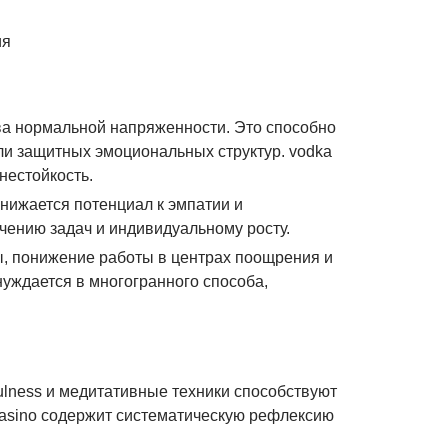
ия
а нормальной напряженности. Это способно
ли защитных эмоциональных структур. vodka
нестойкость.
нижается потенциал к эмпатии и
чению задач и индивидуальному росту.
, понижение работы в центрах поощрения и
уждается в многогранного способа,
ulness и медитативные техники способствуют
casino содержит систематическую рефлексию