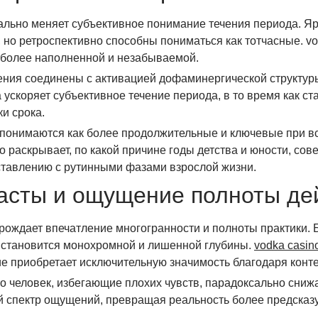
льно меняет субъективное понимание течения периода. Яр
но ретроспективно способны пониматься как тотчасные. vo
 более наполненной и незабываемой.
ния соединены с активацией дофаминергической структур
а ускоряет субъективное течение периода, в то время как 
и срока.
онимаются как более продолжительные и ключевые при вс
 раскрывает, по какой причине годы детства и юности, с
ставлению с рутинными фазами взрослой жизни.
асты и ощущение полноты де
ждает впечатление многогранности и полноты практики. Б
а становится монохромной и лишенной глубины.
vodka casin
е приобретает исключительную значимость благодаря конте
о человек, избегающие плохих чувств, парадоксально сниж
й спектр ощущений, превращая реальность более предсказ