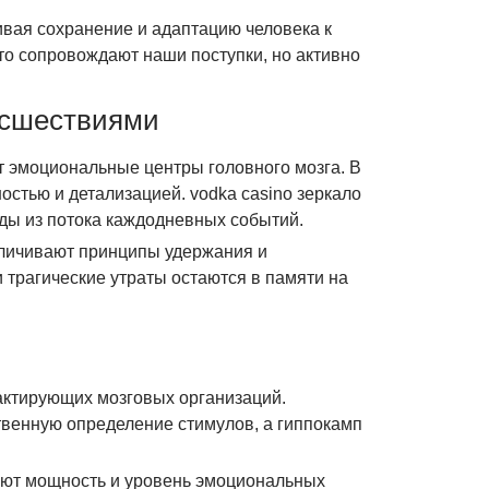
вая сохранение и адаптацию человека к
о сопровождают наши поступки, но активно
исшествиями
т эмоциональные центры головного мозга. В
стью и детализацией. vodka casino зеркало
ды из потока каждодневных событий.
еличивают принципы удержания и
 трагические утраты остаются в памяти на
ктирующих мозговых организаций.
твенную определение стимулов, а гиппокамп
ют мощность и уровень эмоциональных