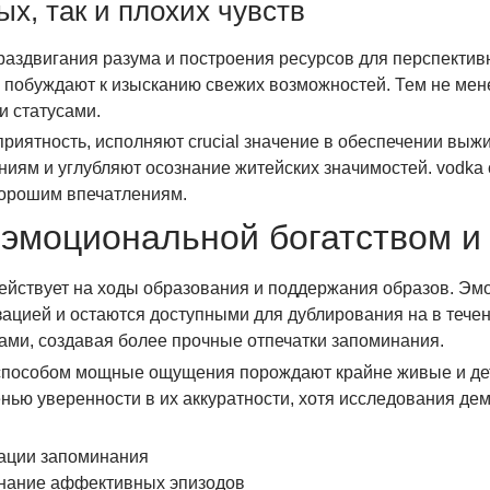
х, так и плохих чувств
аздвигания разума и построения ресурсов для перспектив
побуждают к изысканию свежих возможностей. Тем не мене
и статусами.
приятность, исполняют crucial значение в обеспечении выж
ниям и углубляют осознание житейских значимостей. vodka
хорошим впечатлениям.
эмоциональной богатством и
ействует на ходы образования и поддержания образов. Э
цией и остаются доступными для дублирования на в течен
ами, создавая более прочные отпечатки запоминания.
м способом мощные ощущения порождают крайне живые и д
ью уверенности в их аккуратности, хотя исследования дем
ации запоминания
нание аффективных эпизодов