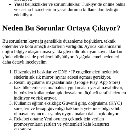
Yasal belirsizlikler ve sorumluluklar: Türkiye’de online bahis
ve casino hizmetlerinin yasal durumu kullanıcıları tedirgin
edebiliyor.
Neden Bu Sorunlar Ortaya Çıkıyor?
Bu sorunların kaynağı genellikle düzenleme boşlukları, teknik
önlemler ve kötü amaçlı aktörlerin varlığıdır. Ayrıca kullanıcıların
doğru bilgiye ulaşamaması ya da güvenilir olmayan kaynaklardan
yönlendirilmesi de problemi büyütüyor. Aşağıda temel nedenleri
daha detaylı inceleyelim.
Düzenleyici baskılar ve DNS / IP engellemeleri nedeniyle
sitelerin sık sık mirror (ayna) adresi açması gerekiyor.
Resmi uygulama mağazalarında (Google Play, App Store)
bazı ülkelerde casino/ bahis uygulamaları yer almayabiliyor;
bu yüzden kullanıcılar apk dosyalarını üçüncü taraf sitelerden
indiriyor ve risk artıyor.
Kullanıcı eğitim eksikliği: Güvenli giriş, doğrulama (KYC)
süreçleri ve hesap güvenliği hakkında yeterince bilgi sahibi
olmayan oyuncular yanlış uygulamalara daha açık oluyor.
Rekabet ortamı: Yeni oyuncu çekmek için verilen
promosyonların şartları ve yöntemleri kafa karıştırıcı
olabiliyor.