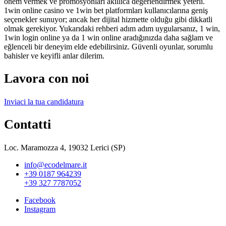
önem vermek ve promosyonları akıllıca değerlendirmek yeterli.
1win online casino ve 1win bet platformları kullanıcılarına geniş
seçenekler sunuyor; ancak her dijital hizmette olduğu gibi dikkatli
olmak gerekiyor. Yukarıdaki rehberi adım adım uygularsanız, 1 win,
1win login online ya da 1 win online aradığınızda daha sağlam ve
eğlenceli bir deneyim elde edebilirsiniz. Güvenli oyunlar, sorumlu
bahisler ve keyifli anlar dilerim.
Lavora con noi
Inviaci la tua candidatura
Contatti
Loc. Maramozza 4, 19032 Lerici (SP)
info@ecodelmare.it
+39 0187 964239
+39 327 7787052
Facebook
Instagram