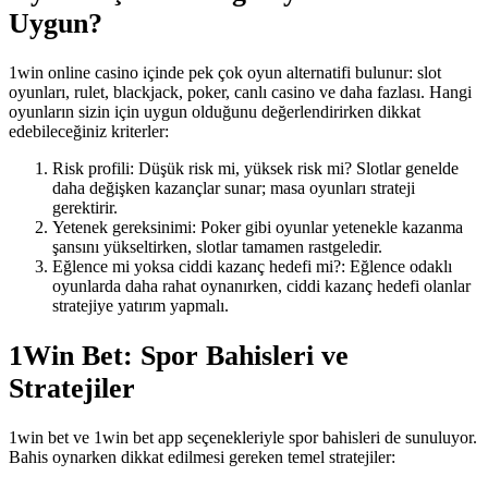
Uygun?
1win online casino içinde pek çok oyun alternatifi bulunur: slot
oyunları, rulet, blackjack, poker, canlı casino ve daha fazlası. Hangi
oyunların sizin için uygun olduğunu değerlendirirken dikkat
edebileceğiniz kriterler:
Risk profili: Düşük risk mi, yüksek risk mi? Slotlar genelde
daha değişken kazançlar sunar; masa oyunları strateji
gerektirir.
Yetenek gereksinimi: Poker gibi oyunlar yetenekle kazanma
şansını yükseltirken, slotlar tamamen rastgeledir.
Eğlence mi yoksa ciddi kazanç hedefi mi?: Eğlence odaklı
oyunlarda daha rahat oynanırken, ciddi kazanç hedefi olanlar
stratejiye yatırım yapmalı.
1Win Bet: Spor Bahisleri ve
Stratejiler
1win bet ve 1win bet app seçenekleriyle spor bahisleri de sunuluyor.
Bahis oynarken dikkat edilmesi gereken temel stratejiler: