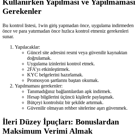
Kullanırken Yapılması ve Yapılmaması
Gerekenler
Bu kontrol listesi, 1win giriş yapmadan önce, uygulama indirmeden
önce ve para yatırmadan önce hızlıca kontrol etmeniz gerekenleri
sunar.
Yapılacaklar:
Güncel site adresini resmi veya güvenilir kaynaktan
doğrulamak.
Uygulama izinlerini kontrol etmek.
2FA’yı etkinleştirmek.
KYC belgelerini hazırlamak.
Promosyon şartlarını baştan okumak.
Yapılmaması gerekenler:
Tanımadığınız bağlantılardan apk indirmek.
Hesap bilgilerini üçüncü kişilerle paylaşmak.
Bütçeyi kontrolsüz bir şekilde artırmak.
Güvenilir olmayan rehber sitelerine aşırı güvenmek.
İleri Düzey İpuçları: Bonuslardan
Maksimum Verimi Almak