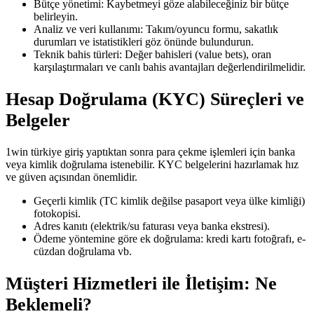
Bütçe yönetimi: Kaybetmeyi göze alabileceğiniz bir bütçe
belirleyin.
Analiz ve veri kullanımı: Takım/oyuncu formu, sakatlık
durumları ve istatistikleri göz önünde bulundurun.
Teknik bahis türleri: Değer bahisleri (value bets), oran
karşılaştırmaları ve canlı bahis avantajları değerlendirilmelidir.
Hesap Doğrulama (KYC) Süreçleri ve
Belgeler
1win türkiye giriş yaptıktan sonra para çekme işlemleri için banka
veya kimlik doğrulama istenebilir. KYC belgelerini hazırlamak hız
ve güven açısından önemlidir.
Geçerli kimlik (TC kimlik değilse pasaport veya ülke kimliği)
fotokopisi.
Adres kanıtı (elektrik/su faturası veya banka ekstresi).
Ödeme yöntemine göre ek doğrulama: kredi kartı fotoğrafı, e-
cüzdan doğrulama vb.
Müşteri Hizmetleri ile İletişim: Ne
Beklemeli?