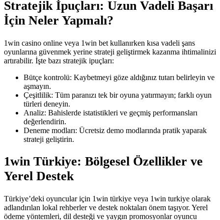
Stratejik İpuçları: Uzun Vadeli Başarı
İçin Neler Yapmalı?
1win casino online veya 1win bet kullanırken kısa vadeli şans
oyunlarına güvenmek yerine strateji geliştirmek kazanma ihtimalinizi
artırabilir. İşte bazı stratejik ipuçları:
Bütçe kontrolü: Kaybetmeyi göze aldığınız tutarı belirleyin ve
aşmayın.
Çeşitlilik: Tüm paranızı tek bir oyuna yatırmayın; farklı oyun
türleri deneyin.
Analiz: Bahislerde istatistikleri ve geçmiş performansları
değerlendirin.
Deneme modları: Ücretsiz demo modlarında pratik yaparak
strateji geliştirin.
1win Türkiye: Bölgesel Özellikler ve
Yerel Destek
Türkiye’deki oyuncular için 1win türkiye veya 1win turkiye olarak
adlandırılan lokal rehberler ve destek noktaları önem taşıyor. Yerel
ödeme yöntemleri, dil desteği ve yaygın promosyonlar oyuncu