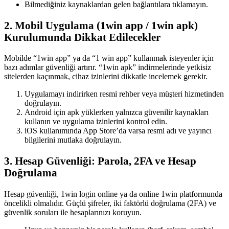
Bilmediğiniz kaynaklardan gelen bağlantılara tıklamayın.
2. Mobil Uygulama (1win app / 1win apk)
Kurulumunda Dikkat Edilecekler
Mobilde “1win app” ya da “1 win app” kullanmak isteyenler için
bazı adımlar güvenliği artırır. “1win apk” indirmelerinde yetkisiz
sitelerden kaçınmak, cihaz izinlerini dikkatle incelemek gerekir.
Uygulamayı indirirken resmi rehber veya müşteri hizmetinden
doğrulayın.
Android için apk yüklerken yalnızca güvenilir kaynakları
kullanın ve uygulama izinlerini kontrol edin.
iOS kullanımında App Store’da varsa resmi adı ve yayıncı
bilgilerini mutlaka doğrulayın.
3. Hesap Güvenliği: Parola, 2FA ve Hesap
Doğrulama
Hesap güvenliği, 1win login online ya da online 1win platformunda
öncelikli olmalıdır. Güçlü şifreler, iki faktörlü doğrulama (2FA) ve
güvenlik soruları ile hesaplarınızı koruyun.