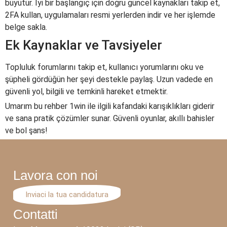
büyütür. İyi bir başlangıç için doğru güncel kaynakları takip et,
2FA kullan, uygulamaları resmi yerlerden indir ve her işlemde
belge sakla.
Ek Kaynaklar ve Tavsiyeler
Topluluk forumlarını takip et, kullanıcı yorumlarını oku ve
şüpheli gördüğün her şeyi destekle paylaş. Uzun vadede en
güvenli yol, bilgili ve temkinli hareket etmektir.
Umarım bu rehber 1win ile ilgili kafandaki karışıklıkları giderir
ve sana pratik çözümler sunar. Güvenli oyunlar, akıllı bahisler
ve bol şans!
Lavora con noi
Inviaci la tua candidatura
Contatti