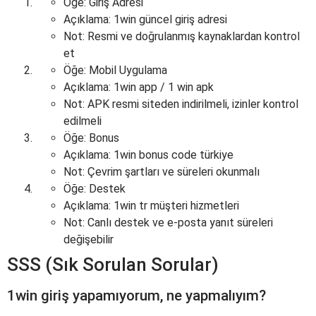
Öğe: Giriş Adresi
Açıklama: 1win güncel giriş adresi
Not: Resmi ve doğrulanmış kaynaklardan kontrol
et
Öğe: Mobil Uygulama
Açıklama: 1win app / 1 win apk
Not: APK resmi siteden indirilmeli, izinler kontrol
edilmeli
Öğe: Bonus
Açıklama: 1win bonus code türkiye
Not: Çevrim şartları ve süreleri okunmalı
Öğe: Destek
Açıklama: 1win tr müşteri hizmetleri
Not: Canlı destek ve e-posta yanıt süreleri
değişebilir
SSS (Sık Sorulan Sorular)
1win giriş yapamıyorum, ne yapmalıyım?