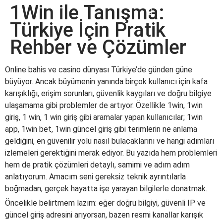
1Win ile Tanışma:
win
1vin
4rabit
mostbet casino
pinup casino
мостбет казино играть
Türkiye İçin Pratik
Rehber ve Çözümler
Online bahis ve casino dünyası Türkiye’de günden güne
büyüyor. Ancak büyümenin yanında birçok kullanıcı için kafa
karışıklığı, erişim sorunları, güvenlik kaygıları ve doğru bilgiye
ulaşamama gibi problemler de artıyor. Özellikle 1win, 1win
giriş, 1 win, 1 win giriş gibi aramalar yapan kullanıcılar; 1win
app, 1win bet, 1win güncel giriş gibi terimlerin ne anlama
geldiğini, en güvenilir yolu nasıl bulacaklarını ve hangi adımları
izlemeleri gerektiğini merak ediyor. Bu yazıda hem problemleri
hem de pratik çözümleri detaylı, samimi ve adım adım
anlatıyorum. Amacım seni gereksiz teknik ayrıntılarla
boğmadan, gerçek hayatta işe yarayan bilgilerle donatmak.
Öncelikle belirtmem lazım: eğer doğru bilgiyi, güvenli IP ve
güncel giriş adresini arıyorsan, bazen resmi kanallar karışık