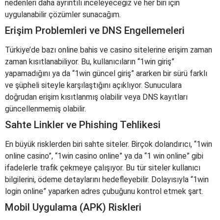
nedenleri daha ayrıntılı inceleyeceğiz ve her biri için
uygulanabilir çözümler sunacağım.
Erişim Problemleri ve DNS Engellemeleri
Türkiye’de bazı online bahis ve casino sitelerine erişim zaman
zaman kısıtlanabiliyor. Bu, kullanıcıların “1win giriş”
yapamadığını ya da “1win güncel giriş” ararken bir sürü farklı
ve şüpheli siteyle karşılaştığını açıklıyor. Sunuculara
doğrudan erişim kısıtlanmış olabilir veya DNS kayıtları
güncellenmemiş olabilir.
Sahte Linkler ve Phishing Tehlikesi
En büyük risklerden biri sahte siteler. Birçok dolandırıcı, “1win
online casino”, “1win casino online” ya da “1 win online” gibi
ifadelerle trafik çekmeye çalışıyor. Bu tür siteler kullanıcı
bilgilerini, ödeme detaylarını hedefleyebilir. Dolayısıyla “1win
login online” yaparken adres çubuğunu kontrol etmek şart.
Mobil Uygulama (APK) Riskleri