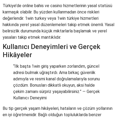
Türkiye’de online bahis ve casino hizmetlerinin yasal statüsü
karmaşık olabilir. Bu yüzden kullanmadan önce riskleri
değerlendir. 1win turkey veya 1win türkiye hizmetleri
hakkında yerel yasal düzenlemeleri takip etmek önemli. Yasal
belirsizlik durumunda küçük miktarlarla başlamak ve yerel
yasaları takip etmek mantıklıdır.
Kullanıcı Deneyimleri ve Gerçek
Hikâyeler
“İlk başta 1win giriş yaparken zorlandım, güncel
adresi bulmak uğraştırdı. Ama birkaç güvenlik
adımıyla ve resmi kanal doğrulamalarıyla sorunu
çözdüm. Bonusları dikkatli okuyun, aksi halde
çekim zamanı sürpriz yaşayabilirsiniz.” — Gerçek
Kullanıcı Deneyimi
Bu tip gerçek yaşam hikâyeleri, hataların ve çözüm yollarının
en iyi öğretmenidir. Bağlı olduğun topluluklarda benzer