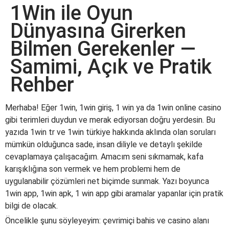
1Win ile Oyun
win
1vin
4rabit
mostbet casino
pinup casino
мостбет казино играть
Dünyasına Girerken
Bilmen Gerekenler —
Samimi, Açık ve Pratik
Rehber
Merhaba! Eğer 1win, 1win giriş, 1 win ya da 1win online casino
gibi terimleri duydun ve merak ediyorsan doğru yerdesin. Bu
yazıda 1win tr ve 1win türkiye hakkında aklında olan soruları
mümkün olduğunca sade, insan diliyle ve detaylı şekilde
cevaplamaya çalışacağım. Amacım seni sıkmamak, kafa
karışıklığına son vermek ve hem problemi hem de
uygulanabilir çözümleri net biçimde sunmak. Yazı boyunca
1win app, 1win apk, 1 win app gibi aramalar yapanlar için pratik
bilgi de olacak.
Öncelikle şunu söyleyeyim: çevrimiçi bahis ve casino alanı