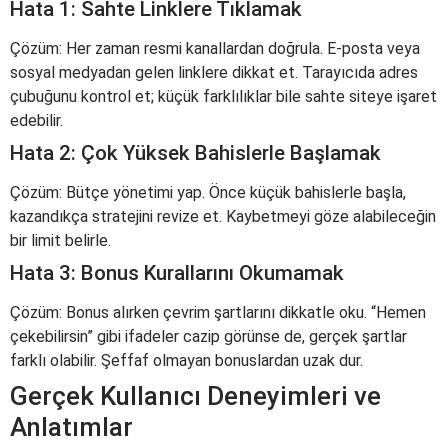
Hata 1: Sahte Linklere Tıklamak
Çözüm: Her zaman resmi kanallardan doğrula. E-posta veya
sosyal medyadan gelen linklere dikkat et. Tarayıcıda adres
çubuğunu kontrol et; küçük farklılıklar bile sahte siteye işaret
edebilir.
Hata 2: Çok Yüksek Bahislerle Başlamak
Çözüm: Bütçe yönetimi yap. Önce küçük bahislerle başla,
kazandıkça stratejini revize et. Kaybetmeyi göze alabileceğin
bir limit belirle.
Hata 3: Bonus Kurallarını Okumamak
Çözüm: Bonus alırken çevrim şartlarını dikkatle oku. “Hemen
çekebilirsin” gibi ifadeler cazip görünse de, gerçek şartlar
farklı olabilir. Şeffaf olmayan bonuslardan uzak dur.
Gerçek Kullanıcı Deneyimleri ve
Anlatımlar