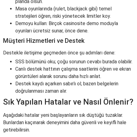
planda olsun.
Masa oyunlarında (rulet, blackjack gibi) temel
stratejileri öğren, riski yönetecek limitler koy.
Demoyu kullan: Birçok casinosite demo moduyla
oyunları ücretsiz sunar, önce dene.
Müşteri Hizmetleri ve Destek
Destekle iletişime geçmeden önce şu adımları dene:
SSS bölümünü oku; çoğu sorunun cevabı burada olabilir.
Canlı destek hattının çalışma saatlerini öğren ve ekran
görüntüleri alarak sorunu daha hızlı anlat.
Destek kaydı açarken sabırlı ol; bazen belgelerin
doğrulanması zaman alır.
Sık Yapılan Hatalar ve Nasıl Önlenir?
Aşağıdaki hatalar yeni başlayanların sık düştüğü tuzaklar.
Bunlardan kaçınarak deneyimini daha güvenli ve keyifli hale
getirebilirsin.