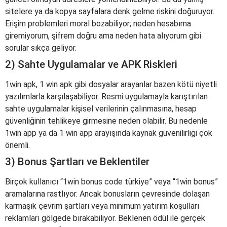
sitelere ya da kopya sayfalara denk gelme riskini doğuruyor.
Erişim problemleri moral bozabiliyor; neden hesabıma
giremiyorum, şifrem doğru ama neden hata alıyorum gibi
sorular sıkça geliyor.
2) Sahte Uygulamalar ve APK Riskleri
1win apk, 1 win apk gibi dosyalar arayanlar bazen kötü niyetli
yazılımlarla karşılaşabiliyor. Resmi uygulamayla karıştırılan
sahte uygulamalar kişisel verilerinin çalınmasına, hesap
güvenliğinin tehlikeye girmesine neden olabilir. Bu nedenle
1win app ya da 1 win app arayışında kaynak güvenilirliği çok
önemli.
3) Bonus Şartları ve Beklentiler
Birçok kullanıcı “1win bonus code türkiye” veya “1win bonus”
aramalarına rastlıyor. Ancak bonusların çevresinde dolaşan
karmaşık çevrim şartları veya minimum yatırım koşulları
reklamları gölgede bırakabiliyor. Beklenen ödül ile gerçek