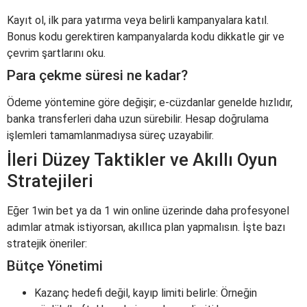
Kayıt ol, ilk para yatırma veya belirli kampanyalara katıl.
Bonus kodu gerektiren kampanyalarda kodu dikkatle gir ve
çevrim şartlarını oku.
Para çekme süresi ne kadar?
Ödeme yöntemine göre değişir; e-cüzdanlar genelde hızlıdır,
banka transferleri daha uzun sürebilir. Hesap doğrulama
işlemleri tamamlanmadıysa süreç uzayabilir.
İleri Düzey Taktikler ve Akıllı Oyun
Stratejileri
Eğer 1win bet ya da 1 win online üzerinde daha profesyonel
adımlar atmak istiyorsan, akıllıca plan yapmalısın. İşte bazı
stratejik öneriler:
Bütçe Yönetimi
Kazanç hedefi değil, kayıp limiti belirle: Örneğin