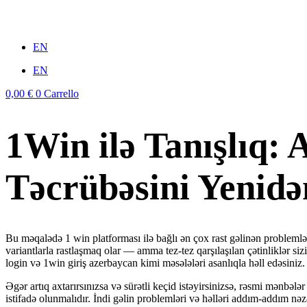
Vai
al
win
mostbet casino
1vin
pinup casino
4rabit
мостбет казино играть
contenuto
EN
EN
0,00
€
0
Carrello
1Win ilə Tanışlıq:
Təcrübəsini Yenidə
Bu məqalədə 1 win platforması ilə bağlı ən çox rast gəlinən problemlə
variantlarla rastlaşmaq olar — amma tez-tez qarşılaşılan çətinliklər 
login və 1win giriş azerbaycan kimi məsələləri asanlıqla həll edəsiniz.
Əgər artıq axtarırsınızsa və sürətli keçid istəyirsinizsə, rəsmi mənbəl
istifadə olunmalıdır. İndi gəlin problemləri və həlləri addım-addım nə