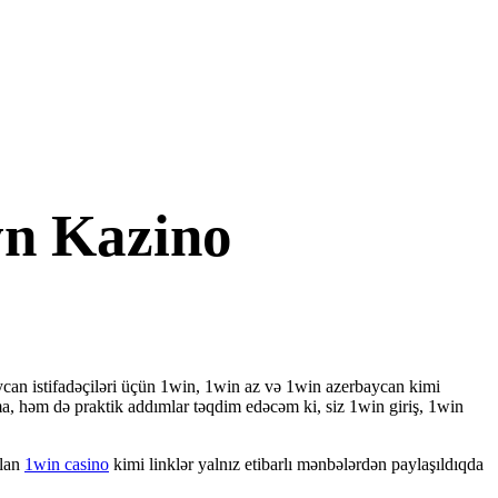
yn Kazino
aycan istifadəçiləri üçün 1win, 1win az və 1win azerbaycan kimi
şma, həm də praktik addımlar təqdim edəcəm ki, siz 1win giriş, 1win
olan
1win casino
kimi linklər yalnız etibarlı mənbələrdən paylaşıldıqda