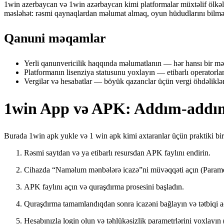
1win azerbaycan və 1win azərbaycan kimi platformalar müxtəlif ölkəl
məsləhət: rəsmi qaynaqlardan məlumat almaq, oyun hüdudlarını bilm
Qanuni məqamlar
Yerli qanunvericilik haqqında məlumatlanın — hər hansı bir mə
Platformanın lisenziya statusunu yoxlayın — etibarlı operatorlar 
Vergilər və hesabatlar — böyük qazanclar üçün vergi öhdəliklər
1win App və APK: Addım-addım
Burada 1win apk yukle və 1 win apk kimi axtaranlar üçün praktiki bi
Rəsmi saytdan və ya etibarlı resursdan APK faylını endirin.
Cihazda “Naməlum mənbələrə icazə”ni müvəqqəti açın (Paramet
APK faylını açın və quraşdırma prosesini başladın.
Quraşdırma tamamlandıqdan sonra icazəni bağlayın və tətbiqi a
Hesabınızla login olun və təhlükəsizlik parametrlərini yoxlayın (ş