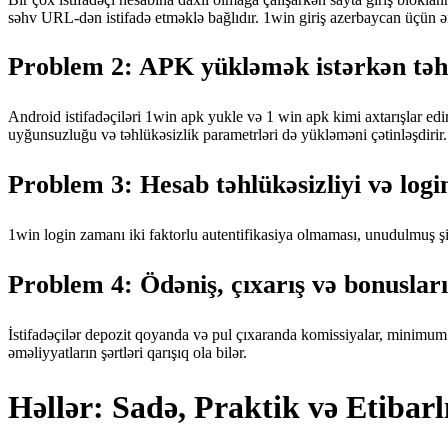
səhv URL-dən istifadə etməklə bağlıdır. 1win giriş azerbaycan üçün ən
Problem 2: APK yükləmək istərkən təhl
Android istifadəçiləri 1win apk yukle və 1 win apk kimi axtarışlar edi
uyğunsuzluğu və təhlükəsizlik parametrləri də yükləməni çətinləşdirir.
Problem 3: Hesab təhlükəsizliyi və login
1win login zamanı iki faktorlu autentifikasiya olmaması, unudulmuş şi
Problem 4: Ödəniş, çıxarış və bonuslar
İstifadəçilər depozit qoyanda və pul çıxaranda komissiyalar, minimum 
əməliyyatların şərtləri qarışıq ola bilər.
Həllər: Sadə, Praktik və Etibar