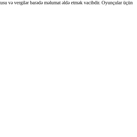
tusu və vergilər barədə məlumat əldə etmək vacibdir. Oyunçular üçün