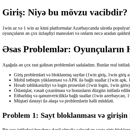
Giriş: Niyə bu mövzu vacibdir?
1win az və 1 win az kimi platformalar Azərbaycanda sürətlə populyarl
oyunçuların ən çox üzləşdiyi maneələri və onların necə aradan qaldırı
Əsas Problemlər: Oyunçuların H
Aşağıda ən çox rast gəlinən problemləri sadaladım. Bunlar real istifad
Giriş problemləri və bloklanmış saytlar (1win giriş, 1win giriş 
Mobil tətbiqin yüklənməsi və APK ilə bağlı suallar (1win apk,
Hesab təhlükəsizliyi və login prosesləri (1win login, 1win giris)
Ödənişlər, vəsait çıxarılması və bonusların düzgün istifadə edil
Etibarlılıq və qanunvericiliklə bağlı suallar (1win azerbaycan, 
Müştəri dəstəyi ilə əlaqə və problemlərin həlli müddəti.
Problem 1: Sayt bloklanması və girişin
Bir çox istifadəçi hesabına daxil olmağa çalışarkən sayta giriş blokla