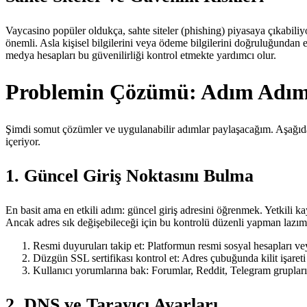
Vaycasino popüler oldukça, sahte siteler (phishing) piyasaya çıkabiliyo
önemli. Asla kişisel bilgilerini veya ödeme bilgilerini doğruluğundan e
medya hesapları bu güvenilirliği kontrol etmekte yardımcı olur.
Problemin Çözümü: Adım Adım
Şimdi somut çözümler ve uygulanabilir adımlar paylaşacağım. Aşağıda
içeriyor.
1. Güncel Giriş Noktasını Bulma
En basit ama en etkili adım: güncel giriş adresini öğrenmek. Yetkili k
Ancak adres sık değişebileceği için bu kontrolü düzenli yapman lazım
Resmi duyuruları takip et: Platformun resmi sosyal hesapları veya
Düzgün SSL sertifikası kontrol et: Adres çubuğunda kilit işareti 
Kullanıcı yorumlarına bak: Forumlar, Reddit, Telegram grupları 
2. DNS ve Tarayıcı Ayarları