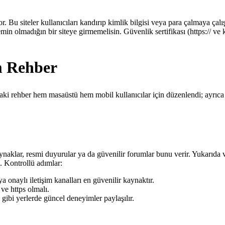
r. Bu siteler kullanıcıları kandırıp kimlik bilgisi veya para çalmaya çalı
min olmadığın bir siteye girmemelisin. Güvenlik sertifikası (https:// ve 
 Rehber
ki rehber hem masaüstü hem mobil kullanıcılar için düzenlendi; ayrıca 
aynaklar, resmi duyurular ya da güvenilir forumlar bunu verir. Yukarıda 
. Kontrollü adımlar:
 onaylı iletişim kanalları en güvenilir kaynaktır.
ve https olmalı.
gibi yerlerde güncel deneyimler paylaşılır.