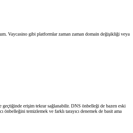
urum. Vaycasino gibi platformlar zaman zaman domain değişikliği veya
aine geçtiğinde erişim tekrar sağlanabilir. DNS önbelleği de bazen eski
cı önbelleğini temizlemek ve farklı tarayıcı denemek de basit ama