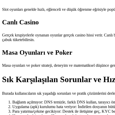
Slot oyunları genelde hızlı, eğlenceli ve düşük öğrenme eğrisiyle pop
Canlı Casino
Gerçek krupiyelerle oynanan oyunlar gerçek casino hissi verir. Canlı bla
çabuk tüketebilirsin.
Masa Oyunları ve Poker
Masa oyunları ve poker strateji, deneyim ve matematiksel düşünce ger
Sık Karşılaşılan Sorunlar ve Hı
Burada kullanıcıların sık yaşadığı sorunları ve pratik çözümlerini derl
Bağlantı açılmıyor: DNS temizle, farklı DNS kullan, tarayıcı önbe
Uygulama (apk) kurulumu hata veriyor: İndirilen dosyanın bütü
Para yatırma/çekme gecikiyor: Destek ile iletişime geç, KYC b