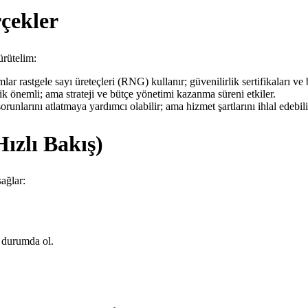
rçekler
ürütelim:
lar rastgele sayı üreteçleri (RNG) kullanır; güvenilirlik sertifikaları ve 
k önemli; ama strateji ve bütçe yönetimi kazanma süreni etkiler.
arını atlatmaya yardımcı olabilir; ama hizmet şartlarını ihlal edebilir
Hızlı Bakış)
sağlar:
k durumda ol.