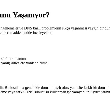
unu Yaşanıyor?
, engellemeler ve DNS bazlı problemlerin sıkça yaşanması yaygın bir d
oblemleri madde madde inceleyelim:
 sürüm kullanımı
e yanlış adreslere yönlendirilme
bilir. Bu kısıtlama genellikle domain bazlı olur; yani site farklı bir dom
leme veya farklı DNS sunucusu kullanmak işe yarayabilir. Ayrıca tarayı