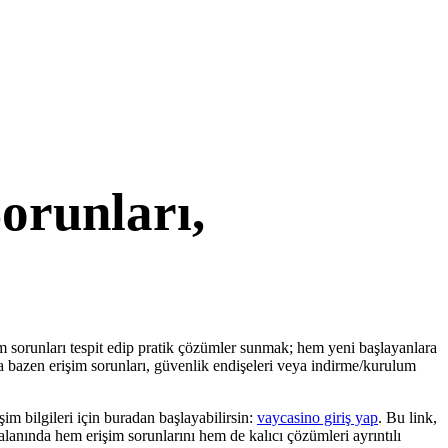
orunları,
m sorunları tespit edip pratik çözümler sunmak; hem yeni başlayanlara
a bazen erişim sorunları, güvenlik endişeleri veya indirme/kurulum
im bilgileri için buradan başlayabilirsin:
vaycasino giriş yap
. Bu link,
lanında hem erişim sorunlarını hem de kalıcı çözümleri ayrıntılı