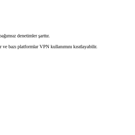
bağımsız denetimler şarttır.
 ve bazı platformlar VPN kullanımını kısıtlayabilir.