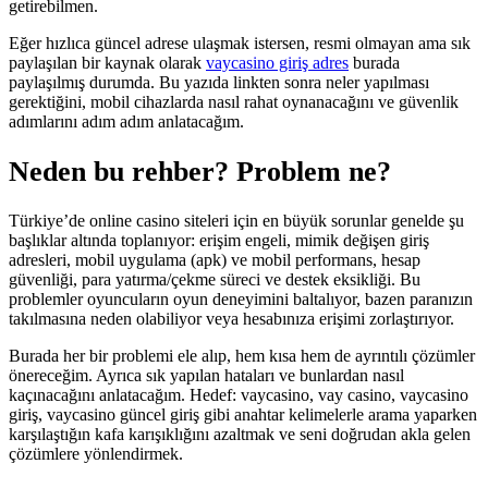
getirebilmen.
Eğer hızlıca güncel adrese ulaşmak istersen, resmi olmayan ama sık
paylaşılan bir kaynak olarak
vaycasino giriş adres
burada
paylaşılmış durumda. Bu yazıda linkten sonra neler yapılması
gerektiğini, mobil cihazlarda nasıl rahat oynanacağını ve güvenlik
adımlarını adım adım anlatacağım.
Neden bu rehber? Problem ne?
Türkiye’de online casino siteleri için en büyük sorunlar genelde şu
başlıklar altında toplanıyor: erişim engeli, mimik değişen giriş
adresleri, mobil uygulama (apk) ve mobil performans, hesap
güvenliği, para yatırma/çekme süreci ve destek eksikliği. Bu
problemler oyuncuların oyun deneyimini baltalıyor, bazen paranızın
takılmasına neden olabiliyor veya hesabınıza erişimi zorlaştırıyor.
Burada her bir problemi ele alıp, hem kısa hem de ayrıntılı çözümler
önereceğim. Ayrıca sık yapılan hataları ve bunlardan nasıl
kaçınacağını anlatacağım. Hedef: vaycasino, vay casino, vaycasino
giriş, vaycasino güncel giriş gibi anahtar kelimelerle arama yaparken
karşılaştığın kafa karışıklığını azaltmak ve seni doğrudan akla gelen
çözümlere yönlendirmek.