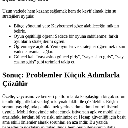
Uzun vadede hem kazanç sağlamak hem de keyif almak için şu
stratejileri uygula:
Bütçe yönetimi yap: Kaybetmeyi göze alabileceğin miktarı
belirle.
Oyun çeşitliliği öğren: Sadece bir oyuna sabitlenme; farklı
oyunların stratejilerini öğren.
Öğrenmeye açık ol: Yeni oyunlar ve stratejiler öğrenmek uzun
vadede avantaj sağlar.
Güncel kal: “vaycasino güncel giriş”, “vaycasino giris”, “vay
casino giriş” gibi terimleri takip et.
Sonuç: Problemler Küçük Adımlarla
Çözülür
Özetle, vaycasino ve benzeri platformlarda karşılaştığın birçok sorun
teknik bilgi, dikkat ve doğru kaynak takibi ile çözülebilir. Erişim
sorunu yaşadığında paniklemek yerine adım adım kontrol listemi
uygula. Mobil deneyimde rahat etmek istiyorsan apk ve mobil site
arasındaki farkları bil ve riski minimize et. Hesap güvenliği için basit
ama etkili önlemler alarak sorunları en aza indir. Bu yazıda
bahsettiğim noktaları uyguladığında hem oyun deneyimin daha