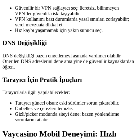
Güvenilir bir VPN sağlayıcı seç: ücretsiz, bilinmeyen
VPN’ler güvenlik riski taşıyabilir.
VPN kullanımı bazı durumlarda yasal sınırları zorlayabilir;
yerel mevzuata dikkat et.
Hız kaybı yaşamamak için yakın sunucu seç.
DNS Değişikliği
DNS değişikliği bazen engellemeyi aşmada yardımcı olabilir.
Önerilen DNS adreslerini dene ama yine de güvenilir kaynaklardan
öğren.
Tarayıcı İçin Pratik İpuçları
Tarayıcılarla ilgili yapılabilecekler:
Tarayıcı güncel olsun: eski sürümler sorun çıkarabilir.
Önbellek ve çerezleri temizle.
Gizli/picker modunda siteyi dene; bazen yönlendirme
sorunlarını atlatır.
Vaycasino Mobil Deneyimi: Hızlı