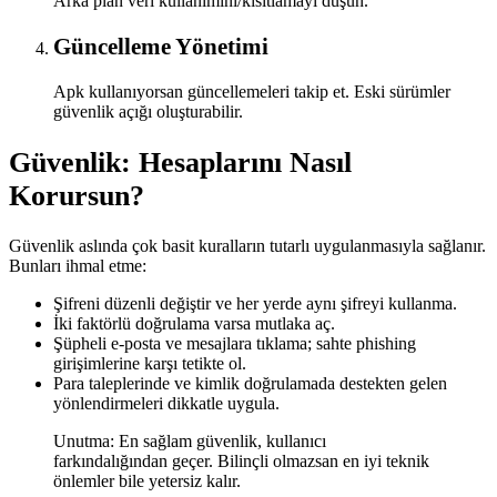
Arka plan veri kullanımını/kısıtlamayı düşün.
Güncelleme Yönetimi
Apk kullanıyorsan güncellemeleri takip et. Eski sürümler
güvenlik açığı oluşturabilir.
Güvenlik: Hesaplarını Nasıl
Korursun?
Güvenlik aslında çok basit kuralların tutarlı uygulanmasıyla sağlanır.
Bunları ihmal etme:
Şifreni düzenli değiştir ve her yerde aynı şifreyi kullanma.
İki faktörlü doğrulama varsa mutlaka aç.
Şüpheli e-posta ve mesajlara tıklama; sahte phishing
girişimlerine karşı tetikte ol.
Para taleplerinde ve kimlik doğrulamada destekten gelen
yönlendirmeleri dikkatle uygula.
Unutma: En sağlam güvenlik, kullanıcı
farkındalığından geçer. Bilinçli olmazsan en iyi teknik
önlemler bile yetersiz kalır.