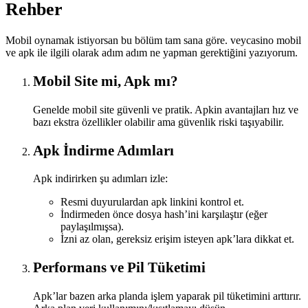
Rehber
Mobil oynamak istiyorsan bu bölüm tam sana göre. veycasino mobil
ve apk ile ilgili olarak adım adım ne yapman gerektiğini yazıyorum.
Mobil Site mi, Apk mı?
Genelde mobil site güvenli ve pratik. Apkin avantajları hız ve
bazı ekstra özellikler olabilir ama güvenlik riski taşıyabilir.
Apk İndirme Adımları
Apk indirirken şu adımları izle:
Resmi duyurulardan apk linkini kontrol et.
İndirmeden önce dosya hash’ini karşılaştır (eğer
paylaşılmışsa).
İzni az olan, gereksiz erişim isteyen apk’lara dikkat et.
Performans ve Pil Tüketimi
Apk’lar bazen arka planda işlem yaparak pil tüketimini arttırır.