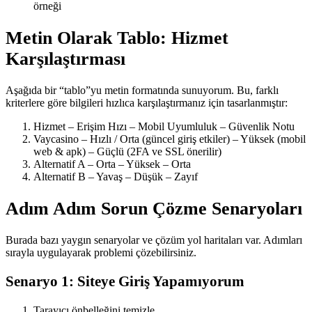
örneği
Metin Olarak Tablo: Hizmet
Karşılaştırması
Aşağıda bir “tablo”yu metin formatında sunuyorum. Bu, farklı
kriterlere göre bilgileri hızlıca karşılaştırmanız için tasarlanmıştır:
Hizmet – Erişim Hızı – Mobil Uyumluluk – Güvenlik Notu
Vaycasino – Hızlı / Orta (güncel giriş etkiler) – Yüksek (mobil
web & apk) – Güçlü (2FA ve SSL önerilir)
Alternatif A – Orta – Yüksek – Orta
Alternatif B – Yavaş – Düşük – Zayıf
Adım Adım Sorun Çözme Senaryoları
Burada bazı yaygın senaryolar ve çözüm yol haritaları var. Adımları
sırayla uygulayarak problemi çözebilirsiniz.
Senaryo 1: Siteye Giriş Yapamıyorum
Tarayıcı önbelleğini temizle.