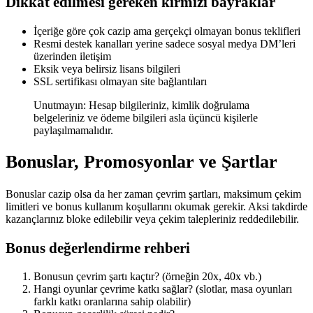
Dikkat edilmesi gereken kırmızı bayraklar
İçeriğe göre çok cazip ama gerçekçi olmayan bonus teklifleri
Resmi destek kanalları yerine sadece sosyal medya DM’leri
üzerinden iletişim
Eksik veya belirsiz lisans bilgileri
SSL sertifikası olmayan site bağlantıları
Unutmayın: Hesap bilgileriniz, kimlik doğrulama
belgeleriniz ve ödeme bilgileri asla üçüncü kişilerle
paylaşılmamalıdır.
Bonuslar, Promosyonlar ve Şartlar
Bonuslar cazip olsa da her zaman çevrim şartları, maksimum çekim
limitleri ve bonus kullanım koşullarını okumak gerekir. Aksi takdirde
kazançlarınız bloke edilebilir veya çekim talepleriniz reddedilebilir.
Bonus değerlendirme rehberi
Bonusun çevrim şartı kaçtır? (örneğin 20x, 40x vb.)
Hangi oyunlar çevrime katkı sağlar? (slotlar, masa oyunları
farklı katkı oranlarına sahip olabilir)