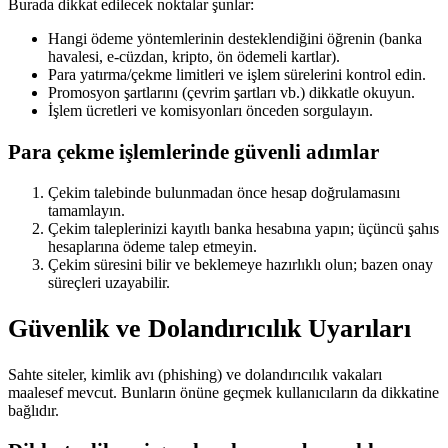
Burada dikkat edilecek noktalar şunlar:
Hangi ödeme yöntemlerinin desteklendiğini öğrenin (banka
havalesi, e-cüzdan, kripto, ön ödemeli kartlar).
Para yatırma/çekme limitleri ve işlem sürelerini kontrol edin.
Promosyon şartlarını (çevrim şartları vb.) dikkatle okuyun.
İşlem ücretleri ve komisyonları önceden sorgulayın.
Para çekme işlemlerinde güvenli adımlar
Çekim talebinde bulunmadan önce hesap doğrulamasını
tamamlayın.
Çekim taleplerinizi kayıtlı banka hesabına yapın; üçüncü şahıs
hesaplarına ödeme talep etmeyin.
Çekim süresini bilir ve beklemeye hazırlıklı olun; bazen onay
süreçleri uzayabilir.
Güvenlik ve Dolandırıcılık Uyarıları
Sahte siteler, kimlik avı (phishing) ve dolandırıcılık vakaları
maalesef mevcut. Bunların önüne geçmek kullanıcıların da dikkatine
bağlıdır.