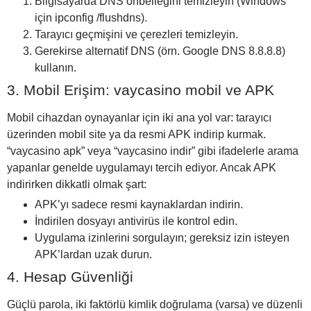
Bilgisayarda DNS önbelleğini temizleyin (Windows
için ipconfig /flushdns).
Tarayıcı geçmişini ve çerezleri temizleyin.
Gerekirse alternatif DNS (örn. Google DNS 8.8.8.8)
kullanın.
3. Mobil Erişim: vaycasino mobil ve APK
Mobil cihazdan oynayanlar için iki ana yol var: tarayıcı
üzerinden mobil site ya da resmi APK indirip kurmak.
“vaycasino apk” veya “vaycasino indir” gibi ifadelerle arama
yapanlar genelde uygulamayı tercih ediyor. Ancak APK
indirirken dikkatli olmak şart:
APK’yı sadece resmi kaynaklardan indirin.
İndirilen dosyayı antivirüs ile kontrol edin.
Uygulama izinlerini sorgulayın; gereksiz izin isteyen
APK’lardan uzak durun.
4. Hesap Güvenliği
Güçlü parola, iki faktörlü kimlik doğrulama (varsa) ve düzenli