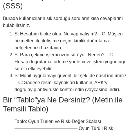
(SSS)
Burada kullanıcıların sık sorduğu soruların kısa cevaplarını
bulabilirsiniz.
S: Hesabım bloke oldu. Ne yapmalıyım? – C: Müşteri
hizmetleri ile iletişime geçin, kimlik doğrulama
belgelerinizi hazırlayın.
S: Para çekme işlemi uzun sürüyor. Neden? – C:
Hesap doğrulama, ödeme yöntemi ve işlem yoğunluğu
süreci etkileyebilir.
S: Mobil uygulamayı güvenli bir şekilde nasıl indiririm?
– C: Sadece resmi kaynakları kullanın, APK’yı
doğrulayıp antivirüsle kontrol edin (vaycasino indir).
Bir “Tablo”ya Ne Dersiniz? (Metin ile
Temsili Tablo)
Tablo: Oyun Türleri ve Risk-Değer Skalası
—————————————– Oyun Türü | Risk |