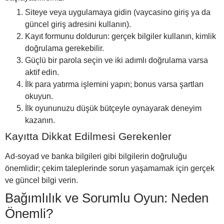
Siteye veya uygulamaya gidin (vaycasino giriş ya da
güncel giriş adresini kullanın).
Kayıt formunu doldurun: gerçek bilgiler kullanın, kimlik
doğrulama gerekebilir.
Güçlü bir parola seçin ve iki adımlı doğrulama varsa
aktif edin.
İlk para yatırma işlemini yapın; bonus varsa şartları
okuyun.
İlk oyununuzu düşük bütçeyle oynayarak deneyim
kazanın.
Kayıtta Dikkat Edilmesi Gerekenler
Ad-soyad ve banka bilgileri gibi bilgilerin doğruluğu
önemlidir; çekim taleplerinde sorun yaşamamak için gerçek
ve güncel bilgi verin.
Bağımlılık ve Sorumlu Oyun: Neden
Önemli?