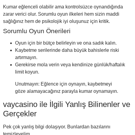
Kumar eğlenceli olabilir ama kontrolsüzce oynandığında
zarar verici olur. Sorumlu oyun ilkeleri hem sizin maddi
sağlığınız hem de psikolojik iyi oluşunuz için kritik.
Sorumlu Oyun Önerileri
Oyun için bir bütçe belirleyin ve ona sadık kalın.
Kaybetme serilerinde daha büyük bahislerle riski
artırmayın.
Gerekirse mola verin veya kendinize günlük/haftalık
limit koyun.
Unutmayın: Eğlence için oynayın, kaybetmeyi
göze alamayacağınız parayla kumar oynamayın.
vaycasino ile İlgili Yanlış Bilinenler ve
Gerçekler
Pek çok yanlış bilgi dolaşıyor. Bunlardan bazılarını
temizleyelim.