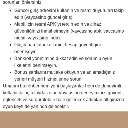
sorunları önlersiniz:
Güncel giriş adresini kullanın ve resmi duyuruları takip
edin (vaycasino güncel giriş).
Mobil için resmi APK’yı tercih edin ve cihaz
güvenliğinizi ihmal etmeyin (vaycasino apk, vaycasino
mobil, vaycasino indir).
Güçlü parolalar kullanın, hesap güvenliğini
önemseyin.
Bankroll yönetimine dikkat edin ve sorumlu oyun
ilkelerini benimseyin.
Bonus şartlarını mutlaka okuyun ve anlamadığınız
yerleri müşteri hizmetlerine sorun.
Umarım bu rehber hem yeni başlayanlar hem de deneyimli
kullanıcılar için faydalı olur. Vaycasino deneyiminizi güvenli,
eğlenceli ve sürdürülebilir hale getirecek adımları attığınızda
oyun keyfi de yanında gelecektir.