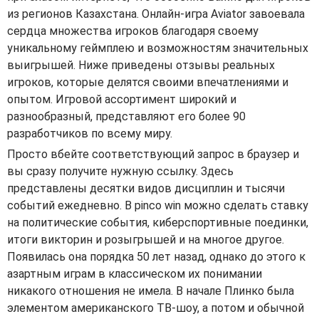
из регионов Казахстана. Онлайн-игра Aviator завоевала
сердца множества игроков благодаря своему
уникальному геймплею и возможностям значительных
выигрышей. Ниже приведены отзывы реальных
игроков, которые делятся своими впечатлениями и
опытом. Игровой ассортимент широкий и
разнообразный, представляют его более 90
разработчиков по всему миру.
Просто вбейте соответствующий запрос в браузер и
вы сразу получите нужную ссылку. Здесь
представлены десятки видов дисциплин и тысячи
событий ежедневно. В pinco win можно сделать ставку
на политические события, киберспортивные поединки,
итоги викторин и розыгрышей и на многое другое.
Появилась она порядка 50 лет назад, однако до этого к
азартным играм в классическом их понимании
никакого отношения не имела. В начале Плинко была
элементом американского ТВ-шоу, а потом и обычной