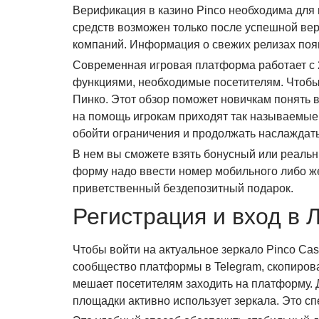
Верификация в казино Pinco необходима для
средств возможен только после успешной вер
компаний. Информация о свежих релизах появ
Современная игровая платформа работает с 
функциями, необходимые посетителям. Чтобы 
Пинко. Этот обзор поможет новичкам понять 
на помощь игрокам приходят так называемые 
обойти ограничения и продолжать наслаждать
В нем вы сможете взять бонусный или реальн
форму надо ввести номер мобильного либо же
приветственный бездепозитный подарок.
Регистрация и вход в 
Чтобы войти на актуальное зеркало Pinco Cas
сообщество платформы в Telegram, скопирова
мешает посетителям заходить на платформу.
площадки активно использует зеркала. Это с