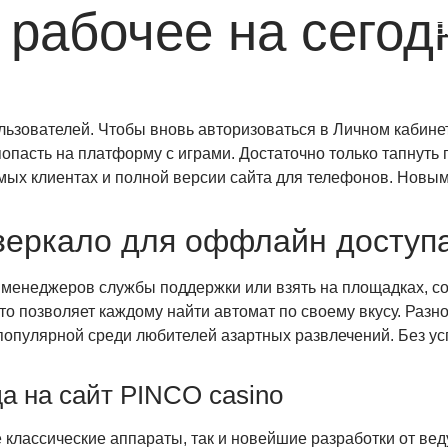
 рабочее на сегод
win
1vin
4rabit
mostbet casino
pinup casino
мостбет казино играть
E
льзователей. Чтобы вновь авторизоваться в Личном кабинет
пасть на платформу с играми. Достаточно только тапнуть 
мых клиентах и полной версии сайта для телефонов. Новы
 зеркало для оффлайн доступ
 менеджеров службы поддержки или взять на площадках, с
что позволяет каждому найти автомат по своему вкусу. Разн
опулярной среди любителей азартных развлечений. Без ус
а на сайт PINCO casino
 классические аппараты, так и новейшие разработки от ве