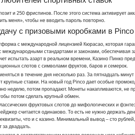
зит и 250 фриспинов. После этого система активирует акк
ть меня», чтобы не вводить пароль повторно.
удачу с призовыми коробками в Pinco
тформа с международной лицензией Кюрасао, которая гаран
 с международными стандартами и законами, обеспечивая 
хочет испытать азарт в реальном времени, Казино Пинко пр
иционных слотов с символами фруктов, баров и семерок.
еняться в течение дня несколько раз. За пятнадцать мину
ют крупные ставки. На новый год Pinco дает особые промок
но неделю, потом пропадают. Монеты накапливаются, не пр
тобы потом сделать крупный обмен.
лассических фруктовых слотов до мифологических и фэнтези
вейджер считается одинаково. То есть не нужно держать ден
еквизиты, что и с казино. Минимальный вывод – сто рублей
 за двадцать.