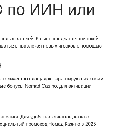
О по ИИН или
N
 пользователей. Казино предлагает широкий
иваться, привлекая новых игроков с помощью
н
ое количество площадок, гарантирующих своим
ые бонусы Nomad Casino, для активации
шельки. Для удобства клиентов, казино
специальный промокод Номад Казино в 2025