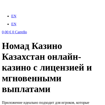
Vai
al
win
mostbet casino
1vin
pinup casino
4rabit
мостбет казино играть
contenuto
EN
EN
0,00
€
0
Carrello
Номад Казино
Казахстан онлайн-
казино с лицензией и
мгновенными
выплатами
Приложение идеально подходит для игроков, которые