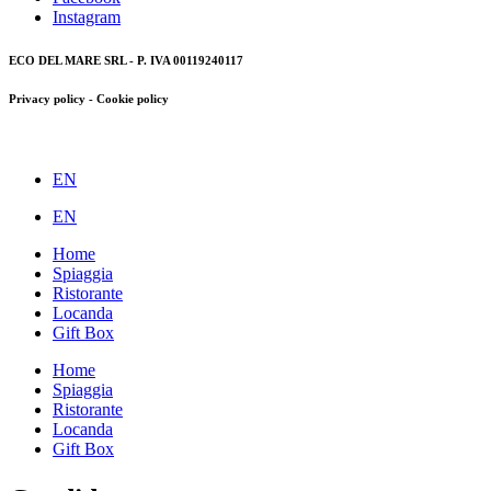
Instagram
ECO DEL MARE SRL - P. IVA 00119240117
Privacy policy - Cookie policy
EN
EN
Home
Spiaggia
Ristorante
Locanda
Gift Box
Home
Spiaggia
Ristorante
Locanda
Gift Box