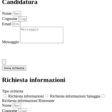
Candidatura
Nome
Cognome
Email
Messaggio
Allega CV
Invia richiesta
Richiesta informazioni
Tipo richiesta
Richiesta informazioni
Richiesta informazioni Spiaggia
Richiesta informazioni Ristorante
Nome
Cognome