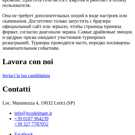
пользователя.
Она не требует дополнительных опций в виде настроек или
скачивания. Достаточно только запустить с браузера
официальный сайт или зеркало, чтобы страница приняла
формат, согласно диагонали экрана. Самые драйвовые эмоции
и щедрые призы ожидают участников турнирных
розыгрышей. Турниры проводятся часто, нередко посвящены
знаменательным событиям.
Lavora con noi
Inviaci la tua candidatura
Contatti
Loc. Maramozza 4, 19032 Lerici (SP)
info@ecodelmare.it
+39 0187 964239
+39 327 7787052
Facebook