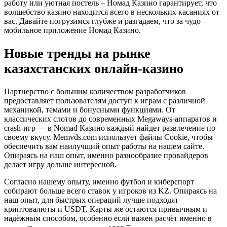
работу или уютная постель – Номад Казино гарантирует, что
волшебство казино находится всего в нескольких касаниях от
вас. Давайте погрузимся глубже и разгадаем, что за чудо –
мобильное приложение Номад Казино.
Новые тренды на рынке
казахстанских онлайн‑казино
Партнерство с большим количеством разработчиков
предоставляет пользователям доступ к играм с различной
механикой, темами и бонусными функциями. От
классических слотов до современных Megaways-аппаратов и
crash-игр — в Nomad Казино каждый найдет развлечение по
своему вкусу. Memvds.com использует файлы Cookie, чтобы
обеспечить вам наилучший опыт работы на нашем сайте.
Опираясь на наш опыт, именно разнообразие провайдеров
делает игру дольше интересной.
Согласно нашему опыту, именно футбол и киберспорт
собирают больше всего ставок у игроков из KZ. Опираясь на
наш опыт, для быстрых операций лучше подходят
криптовалюты и USDT. Карты же остаются привычным и
надёжным способом, особенно если важен расчёт именно в