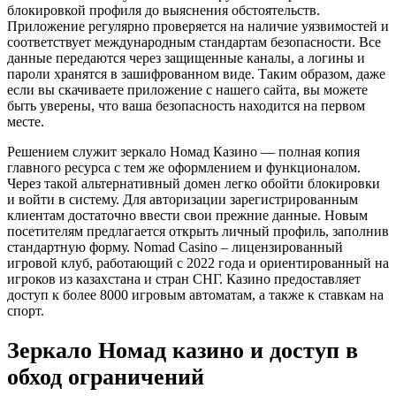
блокировкой профиля до выяснения обстоятельств.
Приложение регулярно проверяется на наличие уязвимостей и
соответствует международным стандартам безопасности. Все
данные передаются через защищенные каналы, а логины и
пароли хранятся в зашифрованном виде. Таким образом, даже
если вы скачиваете приложение с нашего сайта, вы можете
быть уверены, что ваша безопасность находится на первом
месте.
Решением служит зеркало Номад Казино — полная копия
главного ресурса с тем же оформлением и функционалом.
Через такой альтернативный домен легко обойти блокировки
и войти в систему. Для авторизации зарегистрированным
клиентам достаточно ввести свои прежние данные. Новым
посетителям предлагается открыть личный профиль, заполнив
стандартную форму. Nomad Casino – лицензированный
игровой клуб, работающий с 2022 года и ориентированный на
игроков из казахстана и стран СНГ. Казино предоставляет
доступ к более 8000 игровым автоматам, а также к ставкам на
спорт.
Зеркало Номад казино и доступ в
обход ограничений