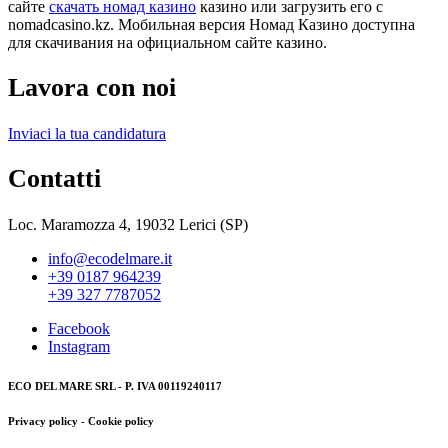
сайте
скачать номад казино
казино или загрузить его с
nomadcasino.kz. Мобильная версия Номад Казино доступна
для скачивания на официальном сайте казино.
Lavora con noi
Inviaci la tua candidatura
Contatti
Loc. Maramozza 4, 19032 Lerici (SP)
info@ecodelmare.it
+39 0187 964239
+39 327 7787052
Facebook
Instagram
ECO DEL MARE SRL - P. IVA 00119240117
Privacy policy - Cookie policy