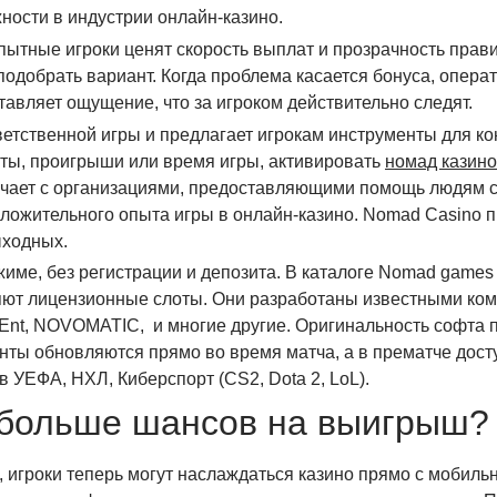
ности в индустрии онлайн-казино.
пытные игроки ценят скорость выплат и прозрачность прави
 подобрать вариант. Когда проблема касается бонуса, опера
ставляет ощущение, что за игроком действительно следят.
тственной игры и предлагает игрокам инструменты для ко
иты, проигрыши или время игры, активировать
номад казино
ичает с организациями, предоставляющими помощь людям с
ожительного опыта игры в онлайн-казино. Nomad Casino п
ыходных.
име, без регистрации и депозита. В каталоге Nomad games
ляют лицензионные слоты. Они разработаны известными ко
NetEnt, NOVOMATIC, и многие другие. Оригинальность софт
нты обновляются прямо во время матча, а в прематче до
 УЕФА, НХЛ, Киберспорт (CS2, Dota 2, LoL).
 больше шансов на выигрыш?
 игроки теперь могут наслаждаться казино прямо с мобиль