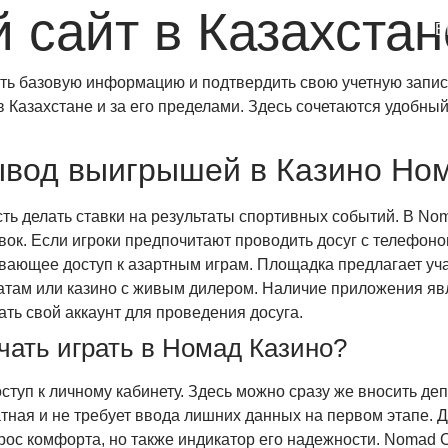
сайт в Казахстан
win
1vin
4rabit
mostbet casino
pinup casino
мостбет казино играть
E
ть базовую информацию и подтвердить свою учетную запись
в Казахстане и за его пределами. Здесь сочетаются удобн
ывод выигрышей в Казино Но
ть делать ставки на результаты спортивных событий. В Nom
вок. Если игроки предпочитают проводить досуг с телефон
ывающее доступ к азартным играм. Площадка предлагает уч
матам или казино с живым дилером. Наличие приложения яв
вать свой аккаунт для проведения досуга.
ачать играть в Номад Казино?
ступ к личному кабинету. Здесь можно сразу же вносить деп
тная и не требует ввода лишних данных на первом этапе. 
рос комфорта, но также индикатор его надежности. Nomad C