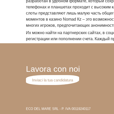
разработан в удобном формате, который сохр
телефонах и планшетах проходит с высоким к
слоты представляют лишь малую часть общего
моментов в казино Nomad Кz – это возможнос
многих игроков, предпочитающих анонимност
Их можно найти на партнерских сайтах, в соц
регистрации или пополнении счета. Каждый пр
Lavora con noi
Inviaci la tua candidatura
ECO DEL MARE SRL - P. IVA 00119240117