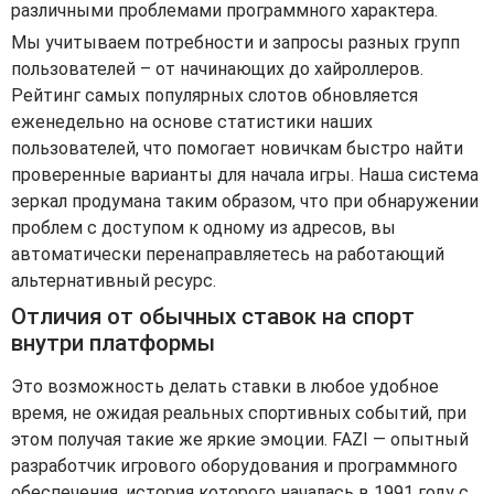
различными проблемами программного характера.
Мы учитываем потребности и запросы разных групп
пользователей – от начинающих до хайроллеров.
Рейтинг самых популярных слотов обновляется
еженедельно на основе статистики наших
пользователей, что помогает новичкам быстро найти
проверенные варианты для начала игры. Наша система
зеркал продумана таким образом, что при обнаружении
проблем с доступом к одному из адресов, вы
автоматически перенаправляетесь на работающий
альтернативный ресурс.
Отличия от обычных ставок на спорт
внутри платформы
Это возможность делать ставки в любое удобное
время, не ожидая реальных спортивных событий, при
этом получая такие же яркие эмоции. FAZI — опытный
разработчик игрового оборудования и программного
обеспечения, история которого началась в 1991 году с