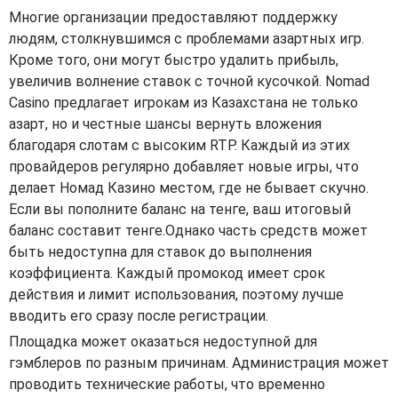
Многие организации предоставляют поддержку
людям, столкнувшимся с проблемами азартных игр.
Кроме того, они могут быстро удалить прибыль,
увеличив волнение ставок с точной кусочкой. Nomad
Casino предлагает игрокам из Казахстана не только
азарт, но и честные шансы вернуть вложения
благодаря слотам с высоким RTP. Каждый из этих
провайдеров регулярно добавляет новые игры, что
делает Номад Казино местом, где не бывает скучно.
Если вы пополните баланс на тенге, ваш итоговый
баланс составит тенге.Однако часть средств может
быть недоступна для ставок до выполнения
коэффициента. Каждый промокод имеет срок
действия и лимит использования, поэтому лучше
вводить его сразу после регистрации.
Площадка может оказаться недоступной для
гэмблеров по разным причинам. Администрация может
проводить технические работы, что временно